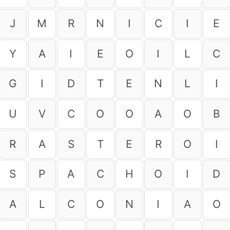
J
M
R
N
I
C
I
E
Y
A
I
E
O
I
L
C
G
I
D
T
E
N
L
I
U
V
C
O
O
A
O
B
R
A
S
T
E
R
O
I
S
P
A
C
H
O
I
D
A
L
C
O
N
I
A
O