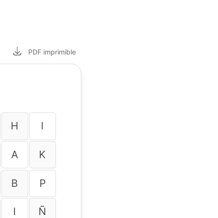
PDF
imprimible
H
I
A
K
B
P
I
Ñ