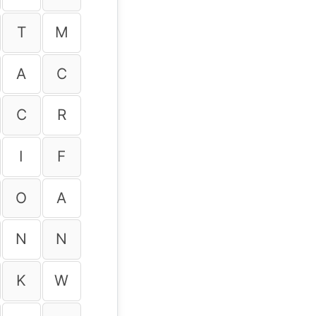
T
M
A
C
C
R
I
F
O
A
N
N
K
W