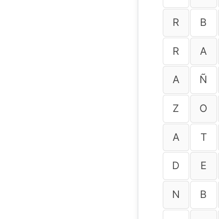
R
B
R
A
A
Ñ
Z
O
A
T
D
E
N
B