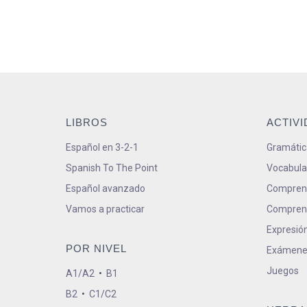
LIBROS
ACTIV
Español en 3-2-1
Gramátic
Spanish To The Point
Vocabula
Español avanzado
Comprens
Vamos a practicar
Comprens
Expresión
POR NIVEL
Exámene
Juegos
A1/A2
•
B1
B2
•
C1/C2