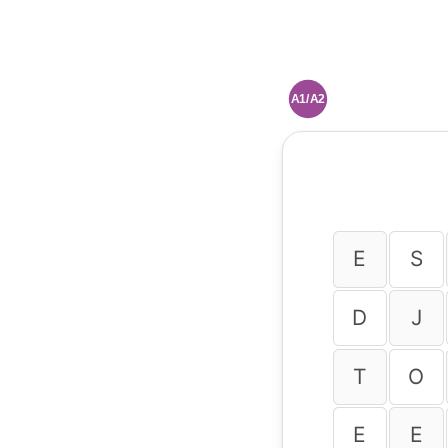
A1/A2
E
S
D
J
T
O
E
E