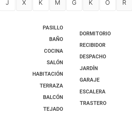
J
X
K
M
G
K
O
R
PASILLO
DORMITORIO
BAÑO
RECIBIDOR
COCINA
DESPACHO
SALÓN
JARDÍN
HABITACIÓN
GARAJE
TERRAZA
ESCALERA
BALCÓN
TRASTERO
TEJADO