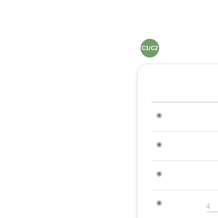
C1/C2
◉
◉
◉
◉
4