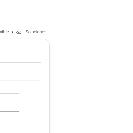
mible
•
Soluciones
r