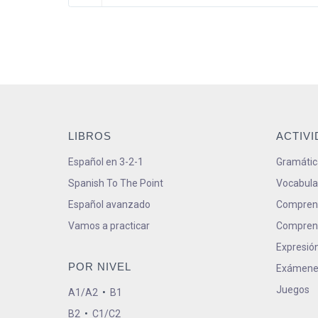
LIBROS
ACTIV
Español en 3-2-1
Gramátic
Spanish To The Point
Vocabula
Español avanzado
Comprens
Vamos a practicar
Comprens
Expresión
POR NIVEL
Exámene
Juegos
A1/A2
•
B1
B2
•
C1/C2