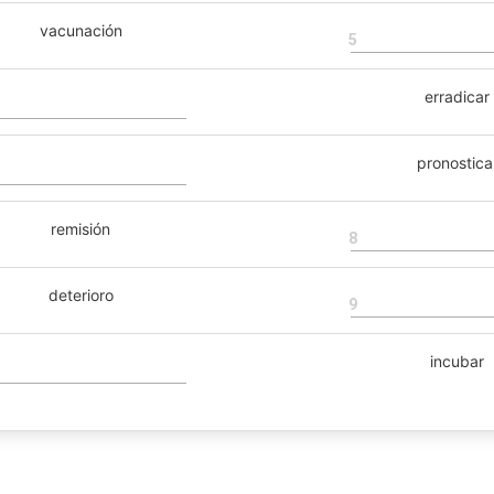
vacunación
5
erradicar
pronostica
remisión
8
deterioro
9
incubar