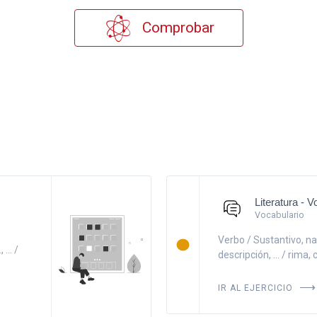
Comprobar
Literatura - 
Vocabulario
Verbo / Sustantivo, narrar 
... /
descripción, ... / rima, c
IR AL EJERCICIO