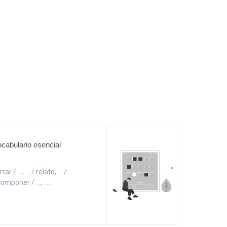
Vocabulario esencial
/ ..., ... / relato, ... /
omponer / ..., .....