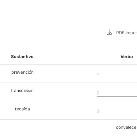
PDF
impri
Sustantivo
Verbo
prevención
1
transmisión
2
recaída
3
convalece