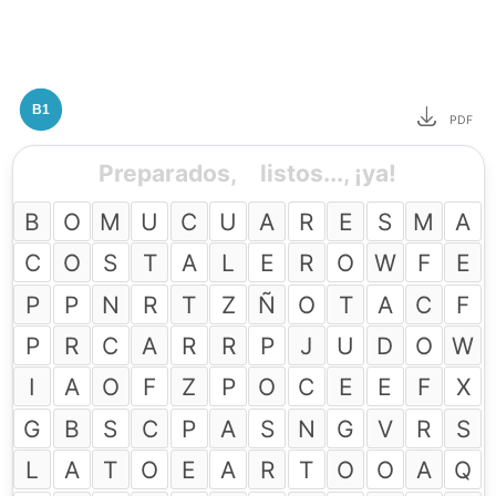
B1
PDF
Preparados,
listos..., ¡ya!
B
O
M
U
C
U
A
R
E
S
M
A
C
O
S
T
A
L
E
R
O
W
F
E
P
P
N
R
T
Z
Ñ
O
T
A
C
F
P
R
C
A
R
R
P
J
U
D
O
W
I
A
O
F
Z
P
O
C
E
E
F
X
G
B
S
C
P
A
S
N
G
V
R
S
L
A
T
O
E
A
R
T
O
O
A
Q