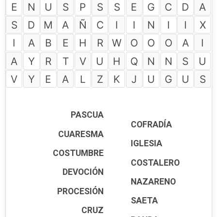
E
N
U
S
P
S
S
E
G
C
D
A
S
D
M
A
Ñ
C
I
I
N
I
I
X
I
A
B
E
H
R
W
O
O
O
A
I
A
Y
R
T
V
U
H
Q
N
N
S
U
V
Y
E
A
L
Z
K
J
U
G
U
S
PASCUA
COFRADÍA
CUARESMA
IGLESIA
COSTUMBRE
COSTALERO
DEVOCIÓN
NAZARENO
PROCESIÓN
SAETA
CRUZ