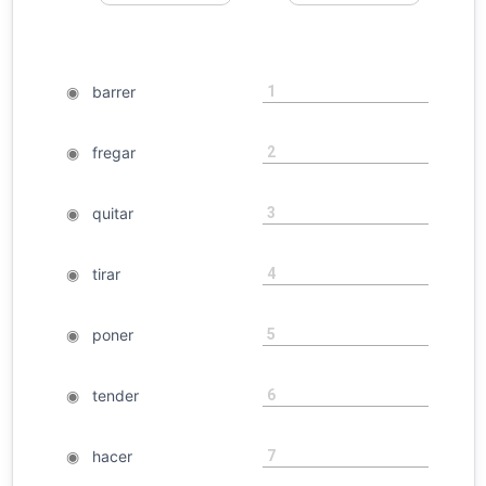
1
◉
barrer
2
◉
fregar
3
◉
quitar
4
◉
tirar
5
◉
poner
6
◉
tender
7
◉
hacer