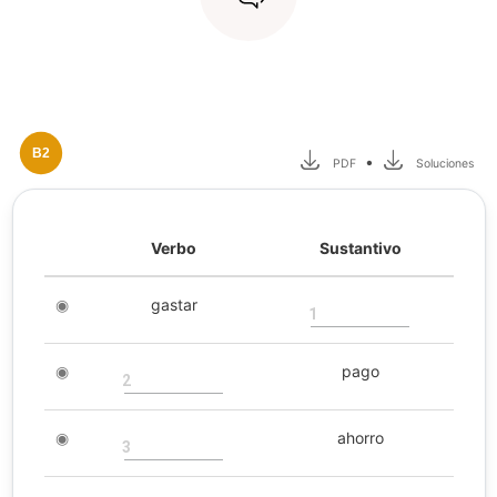
B2
•
PDF
Soluciones
Verbo
Sustantivo
◉
gastar
1
◉
pago
2
◉
ahorro
3