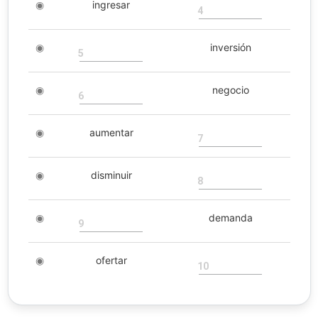
◉
ingresar
4
◉
inversión
5
◉
negocio
6
◉
aumentar
7
◉
disminuir
8
◉
demanda
9
◉
ofertar
10