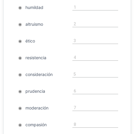
1
◉
humildad
2
◉
altruismo
3
◉
ético
4
◉
resistencia
5
◉
consideración
6
◉
prudencia
7
◉
moderación
8
◉
compasión