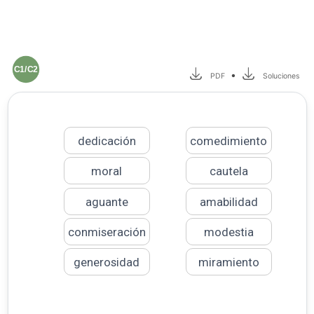
C1/C2
•
PDF
Soluciones
dedicación
comedimiento
moral
cautela
aguante
amabilidad
conmiseración
modestia
generosidad
miramiento