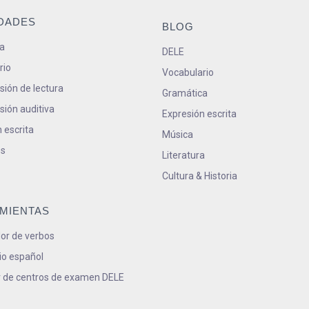
IDADES
BLOG
a
DELE
rio
Vocabulario
ión de lectura
Gramática
ión auditiva
Expresión escrita
 escrita
Música
s
Literatura
Cultura & Historia
MIENTAS
or de verbos
io español
 de centros de examen DELE