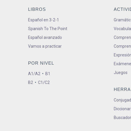
LIBROS
ACTIV
Español en 3-2-1
Gramátic
Spanish To The Point
Vocabula
Español avanzado
Comprens
Vamos a practicar
Comprens
Expresión
POR NIVEL
Exámene
Juegos
A1/A2
•
B1
B2
•
C1/C2
HERRA
Conjugad
Diccionar
Buscador