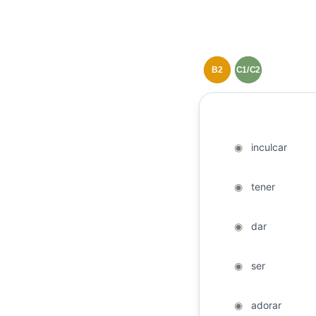
B2
C1/C2
◉
inculcar
◉
tener
◉
dar
◉
ser
◉
adorar