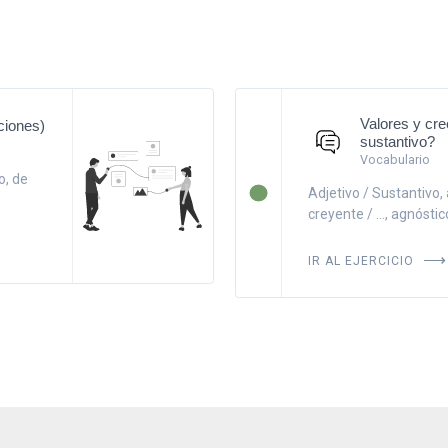
Valores y cr
ciones)
sustantivo?
Vocabulario
o, de
Adjetivo / Sustantivo, a
creyente / ..., agnóstico /
IR AL EJERCICIO