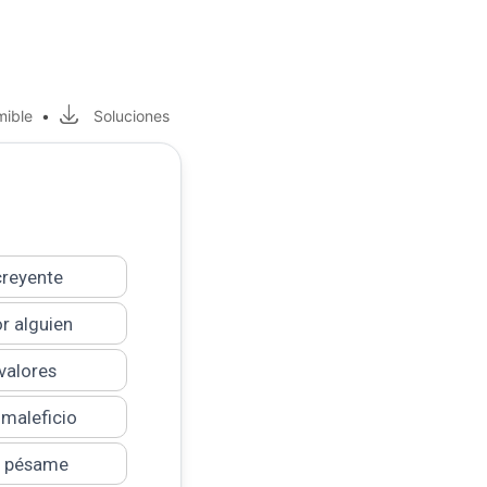
mible
•
Soluciones
creyente
r alguien
valores
 maleficio
l pésame