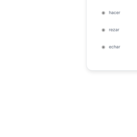
◉
hacer
◉
rezar
◉
echar