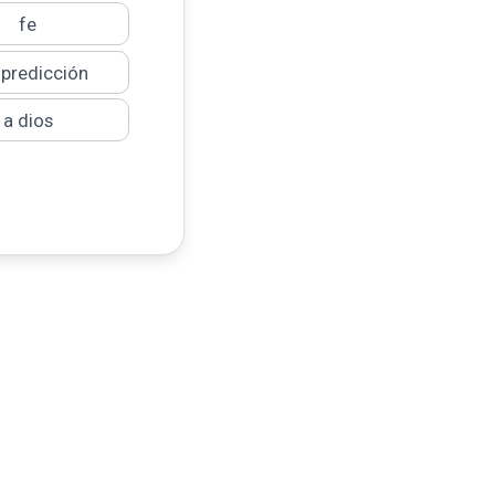
fe
 predicción
a dios