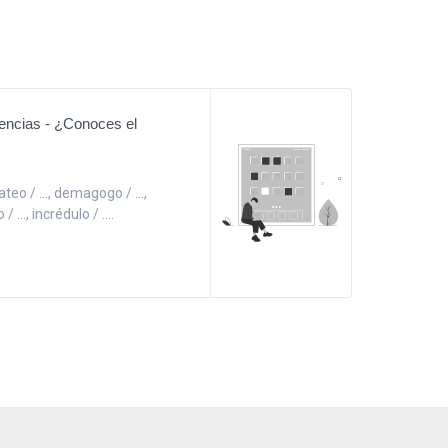
eencias - ¿Conoces el
teo / ..., demagogo / ...,
 ..., incrédulo / ....