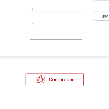
6
una
7
8
Comprobar