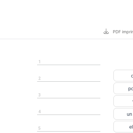
PDF
impri
1
2
po
3
4
un
e
5