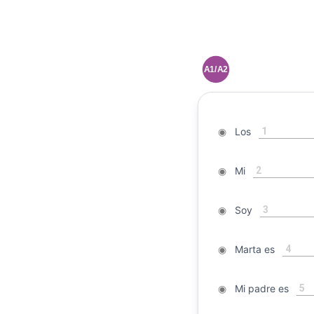
A1/A2
1
◉
Los
2
◉
Mi
3
◉
Soy
4
◉
Marta es
5
◉
Mi padre es