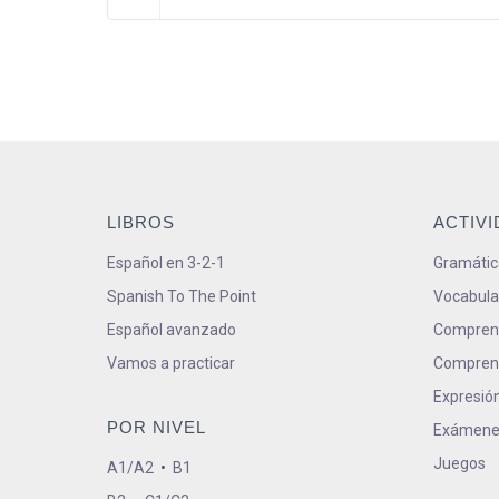
LIBROS
ACTIV
Español en 3-2-1
Gramátic
Spanish To The Point
Vocabula
Español avanzado
Comprens
Vamos a practicar
Comprens
Expresión
POR NIVEL
Exámene
Juegos
A1/A2
•
B1