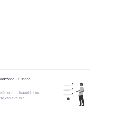
vanzado - Historia
ión era ... a Isabel II., Los
 se van a reunir ...