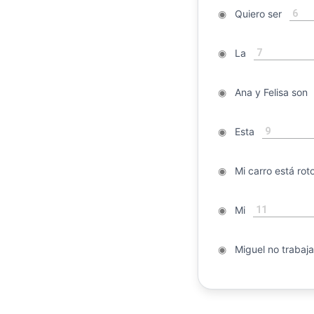
6
◉
Quiero ser
7
◉
La
◉
Ana y Felisa son
9
◉
Esta
◉
Mi carro está roto,
11
◉
Mi
◉
Miguel no trabaja