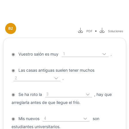
B2
•
PDF
Soluciones
1
◉
Vuestro salón es muy
.
◉
Las casas antiguas suelen tener muchos
2
.
3
◉
Se ha roto la
, hay que
arreglarla antes de que llegue el frío.
4
◉
Mis nuevos
son
estudiantes universitarios.