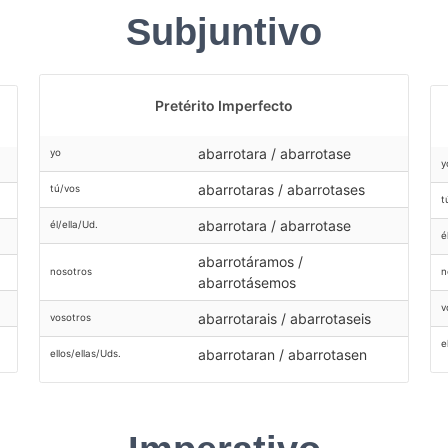
Subjuntivo
Pretérito Imperfecto
abarrotara / abarrotase
yo
y
abarrotaras / abarrotases
tú/vos
t
abarrotara / abarrotase
él/ella/Ud.
é
abarrotáramos /
n
nosotros
abarrotásemos
v
abarrotarais / abarrotaseis
vosotros
e
abarrotaran / abarrotasen
ellos/ellas/Uds.