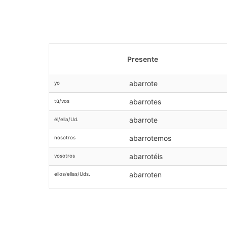
Presente
abarrote
yo
abarrotes
tú/vos
abarrote
él/ella/Ud.
abarrotemos
nosotros
abarrotéis
vosotros
abarroten
ellos/ellas/Uds.