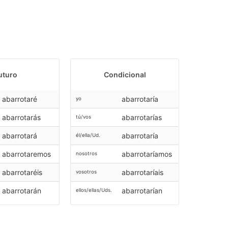
uturo
Condicional
abarrotaré
abarrotaría
yo
abarrotarás
abarrotarías
tú/vos
abarrotará
abarrotaría
él/ella/Ud.
abarrotaremos
abarrotaríamos
nosotros
abarrotaréis
abarrotaríais
vosotros
abarrotarán
abarrotarían
ellos/ellas/Uds.