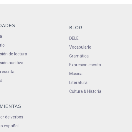
IDADES
BLOG
a
DELE
rio
Vocabulario
ión de lectura
Gramática
ión auditiva
Expresión escrita
 escrita
Música
s
Literatura
Cultura & Historia
MIENTAS
or de verbos
io español