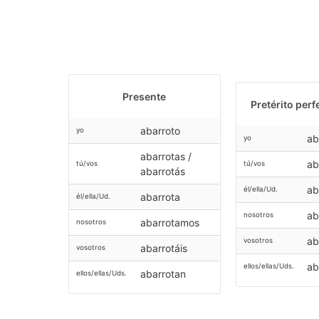
Presente
Pretérito perf
abarroto
yo
ab
yo
abarrotas /
ab
tú/vos
tú/vos
abarrotás
ab
él/ella/Ud.
abarrota
él/ella/Ud.
ab
nosotros
abarrotamos
nosotros
ab
vosotros
abarrotáis
vosotros
ab
ellos/ellas/Uds.
abarrotan
ellos/ellas/Uds.