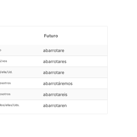
Futuro
abarrotare
o
abarrotares
ú/vos
abarrotare
l/ella/Ud.
abarrotáremos
osotros
abarrotareis
osotros
abarrotaren
llos/ellas/Uds.