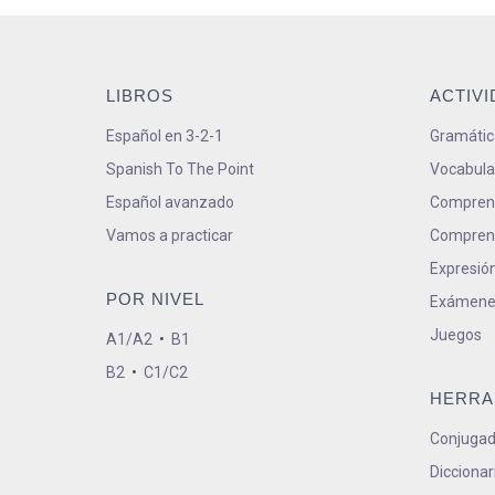
LIBROS
ACTIV
Español en 3-2-1
Gramátic
Spanish To The Point
Vocabula
Español avanzado
Comprens
Vamos a practicar
Comprens
Expresión
POR NIVEL
Exámene
Juegos
A1/A2
•
B1
B2
•
C1/C2
HERRA
Conjugad
Diccionar