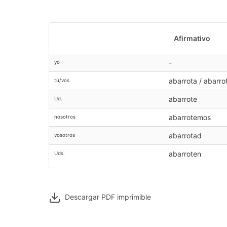
Afirmativo
-
yo
abarrota / abarro
tú/vos
abarrote
Ud.
abarrotemos
nosotros
abarrotad
vosotros
abarroten
Uds.
Descargar PDF
imprimible