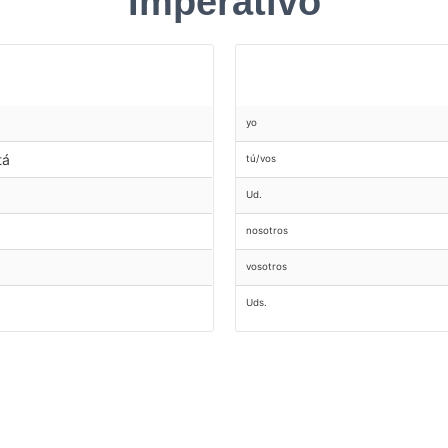
Imperativo
yo
tá
tú/vos
Ud.
nosotros
vosotros
Uds.