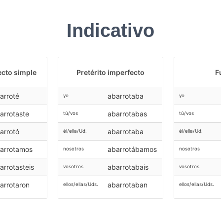
Indicativo
ecto simple
Pretérito imperfecto
F
arroté
abarrotaba
yo
yo
arrotaste
abarrotabas
tú/vos
tú/vos
arrotó
abarrotaba
él/ella/Ud.
él/ella/Ud.
arrotamos
abarrotábamos
nosotros
nosotros
arrotasteis
abarrotabais
vosotros
vosotros
arrotaron
abarrotaban
ellos/ellas/Uds.
ellos/ellas/Uds.