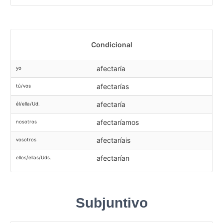
Condicional
afectaría
yo
afectarías
tú/vos
afectaría
él/ella/Ud.
afectaríamos
nosotros
afectaríais
vosotros
afectarían
ellos/ellas/Uds.
Subjuntivo