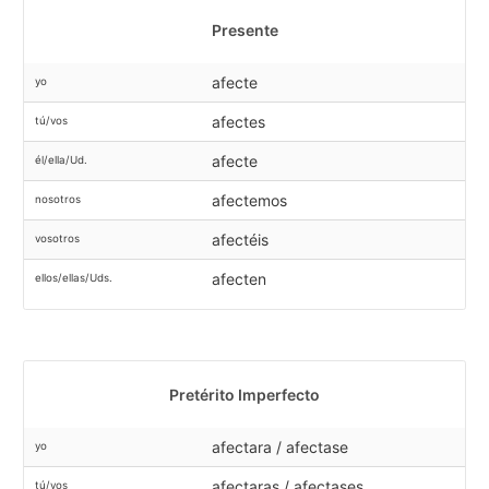
Presente
afecte
yo
afectes
tú/vos
afecte
él/ella/Ud.
afectemos
nosotros
afectéis
vosotros
afecten
ellos/ellas/Uds.
Pretérito Imperfecto
afectara / afectase
yo
afectaras / afectases
tú/vos