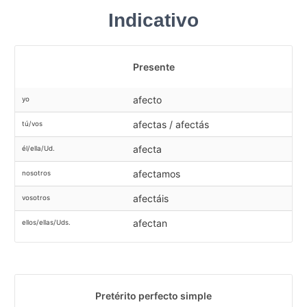
Indicativo
Presente
afecto
yo
afectas / afectás
tú/vos
afecta
él/ella/Ud.
afectamos
nosotros
afectáis
vosotros
afectan
ellos/ellas/Uds.
Pretérito perfecto simple