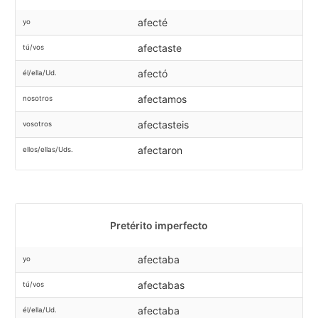
afecté
yo
afectaste
tú/vos
afectó
él/ella/Ud.
afectamos
nosotros
afectasteis
vosotros
afectaron
ellos/ellas/Uds.
Pretérito imperfecto
afectaba
yo
afectabas
tú/vos
afectaba
él/ella/Ud.