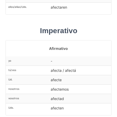
afectaren
ellos/ellas/Uds.
Imperativo
Afirmativo
-
yo
afecta / afectá
tú/vos
afecte
Ud.
afectemos
nosotros
afectad
vosotros
afecten
Uds.