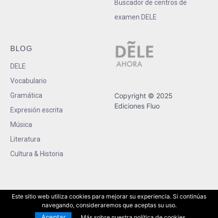
Buscador de centros de
examen DELE
BLOG
DELE
Vocabulario
Gramática
Copyright © 2025
Ediciones Fluo
Expresión escrita
Música
Literatura
Cultura & Historia
Este sitio web utiliza cookies para mejorar su experiencia. Si continúas
navegando, consideraremos que aceptas su uso.
Aceptar
Más sobre nuestra política de cookies