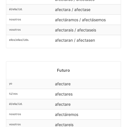
afectara / afectase
él/ella/Ud.
afectáramos / afectásemos
nosotros
afectarais / afectaseis
vosotros
afectaran / afectasen
ellos/ellas/Uds.
Futuro
afectare
yo
afectares
tú/vos
afectare
él/ella/Ud.
afectáremos
nosotros
afectareis
vosotros