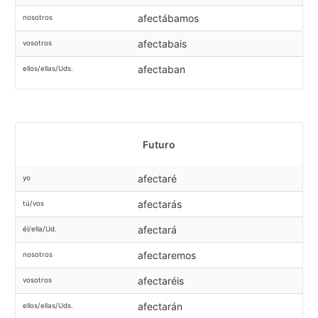
afectábamos
nosotros
afectabais
vosotros
afectaban
ellos/ellas/Uds.
Futuro
afectaré
yo
afectarás
tú/vos
afectará
él/ella/Ud.
afectaremos
nosotros
afectaréis
vosotros
afectarán
ellos/ellas/Uds.