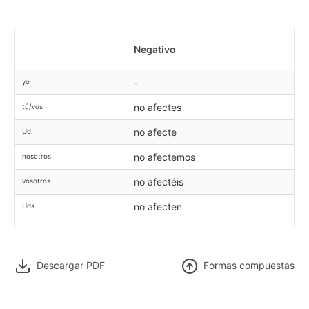
Negativo
-
yo
no afectes
tú/vos
no afecte
Ud.
no afectemos
nosotros
no afectéis
vosotros
no afecten
Uds.
Descargar PDF
F
ormas compuestas