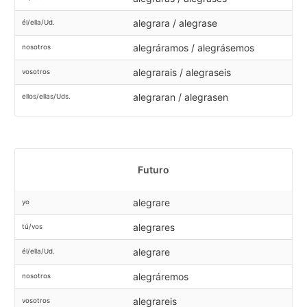
alegrara / alegrase
él/ella/Ud.
alegráramos / alegrásemos
nosotros
alegrarais / alegraseis
vosotros
alegraran / alegrasen
ellos/ellas/Uds.
Futuro
alegrare
yo
alegrares
tú/vos
alegrare
él/ella/Ud.
alegráremos
nosotros
alegrareis
vosotros