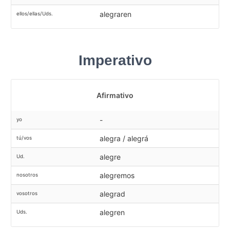
alegraren
ellos/ellas/Uds.
Imperativo
Afirmativo
-
yo
alegra / alegrá
tú/vos
alegre
Ud.
alegremos
nosotros
alegrad
vosotros
alegren
Uds.