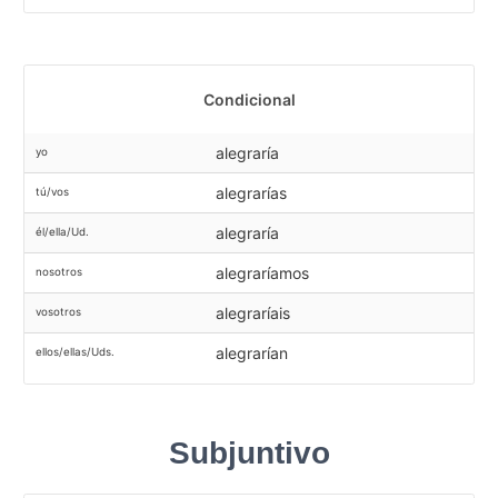
Condicional
alegraría
yo
alegrarías
tú/vos
alegraría
él/ella/Ud.
alegraríamos
nosotros
alegraríais
vosotros
alegrarían
ellos/ellas/Uds.
Subjuntivo