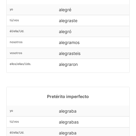
alegré
yo
alegraste
tú/vos
alegró
él/ella/Ud.
alegramos
nosotros
alegrasteis
vosotros
alegraron
ellos/ellas/Uds.
Pretérito imperfecto
alegraba
yo
alegrabas
tú/vos
alegraba
él/ella/Ud.