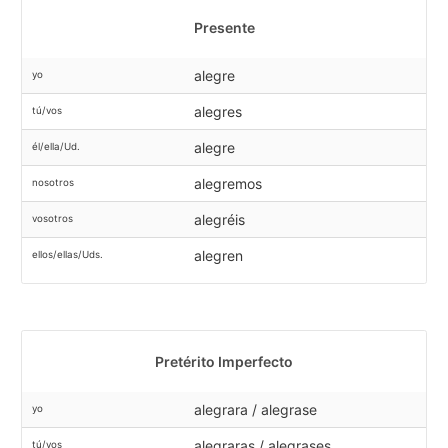
Presente
alegre
yo
alegres
tú/vos
alegre
él/ella/Ud.
alegremos
nosotros
alegréis
vosotros
alegren
ellos/ellas/Uds.
Pretérito Imperfecto
alegrara / alegrase
yo
alegraras / alegrases
tú/vos