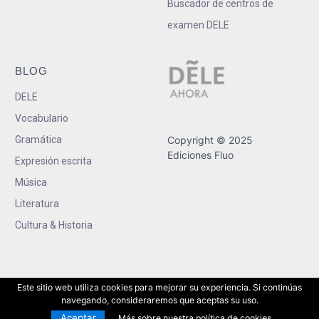
Buscador de centros de
examen DELE
BLOG
DELE
Vocabulario
Gramática
Copyright © 2025
Ediciones Fluo
Expresión escrita
Música
Literatura
Cultura & Historia
Este sitio web utiliza cookies para mejorar su experiencia. Si continúas
navegando, consideraremos que aceptas su uso.
Aceptar
Más sobre nuestra política de cookies