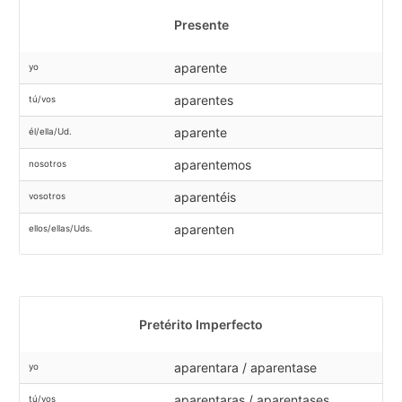
Presente
aparente
yo
aparentes
tú/vos
aparente
él/ella/Ud.
aparentemos
nosotros
aparentéis
vosotros
aparenten
ellos/ellas/Uds.
Pretérito Imperfecto
aparentara / aparentase
yo
aparentaras / aparentases
tú/vos