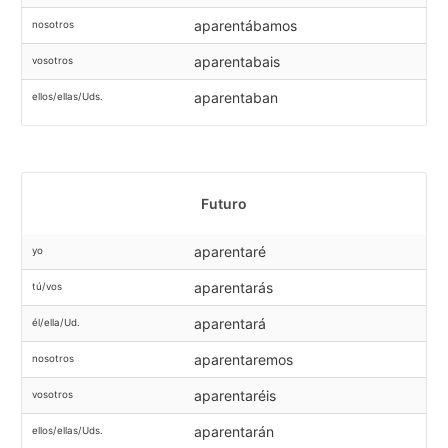
aparentábamos
nosotros
aparentabais
vosotros
aparentaban
ellos/ellas/Uds.
Futuro
aparentaré
yo
aparentarás
tú/vos
aparentará
él/ella/Ud.
aparentaremos
nosotros
aparentaréis
vosotros
aparentarán
ellos/ellas/Uds.