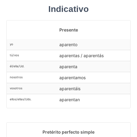
Indicativo
Presente
aparento
yo
aparentas / aparentás
tú/vos
aparenta
él/ella/Ud.
aparentamos
nosotros
aparentáis
vosotros
aparentan
ellos/ellas/Uds.
Pretérito perfecto simple