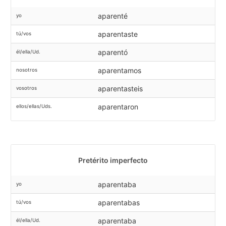
aparenté
yo
aparentaste
tú/vos
aparentó
él/ella/Ud.
aparentamos
nosotros
aparentasteis
vosotros
aparentaron
ellos/ellas/Uds.
Pretérito imperfecto
aparentaba
yo
aparentabas
tú/vos
aparentaba
él/ella/Ud.