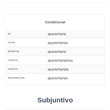
Condicional
aparentaría
yo
aparentarías
tú/vos
aparentaría
él/ella/Ud.
aparentaríamos
nosotros
aparentaríais
vosotros
aparentarían
ellos/ellas/Uds.
Subjuntivo