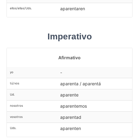
aparentaren
ellos/ellas/Uds.
Imperativo
Afirmativo
-
yo
aparenta / aparentá
tú/vos
aparente
Ud.
aparentemos
nosotros
aparentad
vosotros
aparenten
Uds.