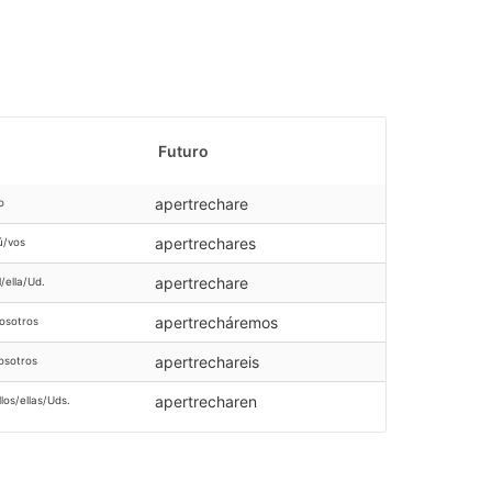
Futuro
apertrechare
o
apertrechares
ú/vos
apertrechare
l/ella/Ud.
apertrecháremos
osotros
apertrechareis
osotros
apertrecharen
llos/ellas/Uds.