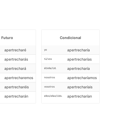
Futuro
Condicional
apertrecharé
apertrecharía
yo
apertrecharás
apertrecharías
tú/vos
apertrechará
apertrecharía
él/ella/Ud.
apertrecharemos
apertrecharíamos
nosotros
apertrecharéis
apertrecharíais
vosotros
apertrecharán
apertrecharían
ellos/ellas/Uds.