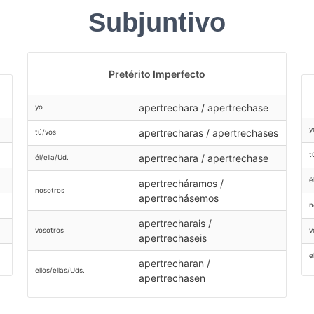
Subjuntivo
Pretérito Imperfecto
apertrechara / apertrechase
yo
y
apertrecharas / apertrechases
tú/vos
t
apertrechara / apertrechase
él/ella/Ud.
é
apertrecháramos /
nosotros
apertrechásemos
n
apertrecharais /
v
vosotros
apertrechaseis
e
apertrecharan /
ellos/ellas/Uds.
apertrechasen