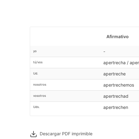
Afirmativo
-
yo
apertrecha / ape
tú/vos
apertreche
Ud.
apertrechemos
nosotros
apertrechad
vosotros
apertrechen
Uds.
Descargar PDF
imprimible