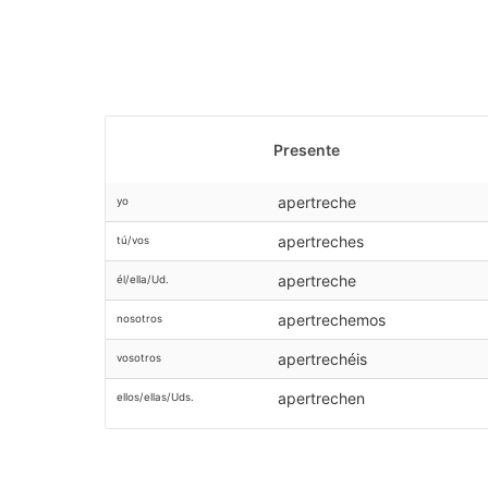
Presente
apertreche
yo
apertreches
tú/vos
apertreche
él/ella/Ud.
apertrechemos
nosotros
apertrechéis
vosotros
apertrechen
ellos/ellas/Uds.