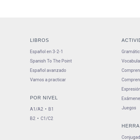
LIBROS
ACTIV
Español en 3-2-1
Gramátic
Spanish To The Point
Vocabula
Español avanzado
Comprens
Vamos a practicar
Comprens
Expresión
POR NIVEL
Exámene
Juegos
A1/A2
•
B1
B2
•
C1/C2
HERRA
Conjugad