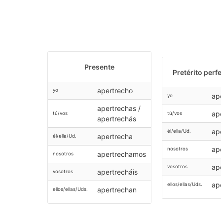
Presente
Pretérito perf
apertrecho
yo
ap
yo
apertrechas /
ap
tú/vos
tú/vos
apertrechás
ap
él/ella/Ud.
apertrecha
él/ella/Ud.
ap
nosotros
apertrechamos
nosotros
ap
vosotros
apertrecháis
vosotros
ap
ellos/ellas/Uds.
apertrechan
ellos/ellas/Uds.