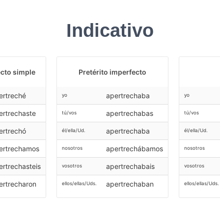
Indicativo
ecto simple
Pretérito imperfecto
ertreché
apertrechaba
yo
yo
ertrechaste
apertrechabas
tú/vos
tú/vos
ertrechó
apertrechaba
él/ella/Ud.
él/ella/Ud.
ertrechamos
apertrechábamos
nosotros
nosotros
ertrechasteis
apertrechabais
vosotros
vosotros
ertrecharon
apertrechaban
ellos/ellas/Uds.
ellos/ellas/Uds.