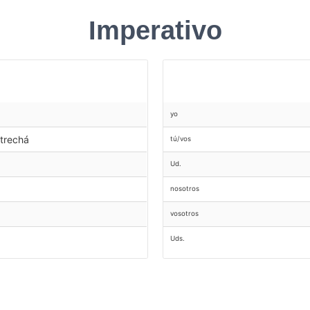
Imperativo
yo
rtrechá
tú/vos
Ud.
nosotros
vosotros
Uds.