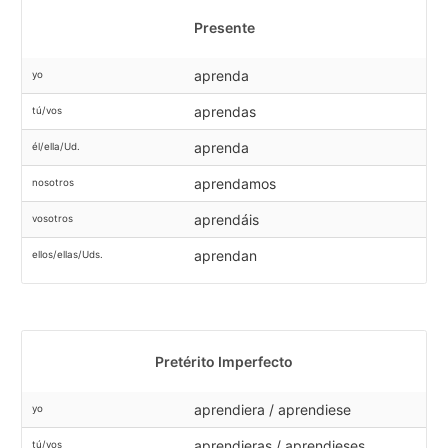
Presente
aprenda
yo
aprendas
tú/vos
aprenda
él/ella/Ud.
aprendamos
nosotros
aprendáis
vosotros
aprendan
ellos/ellas/Uds.
Pretérito Imperfecto
aprendiera / aprendiese
yo
aprendieras / aprendieses
tú/vos