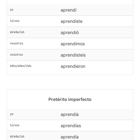
aprendí
yo
aprendiste
tú/vos
aprendió
él/ella/Ud.
aprendimos
nosotros
aprendisteis
vosotros
aprendieron
ellos/ellas/Uds.
Pretérito imperfecto
aprendía
yo
aprendías
tú/vos
aprendía
él/ella/Ud.