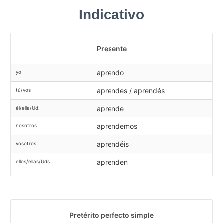
Indicativo
Presente
aprendo
yo
aprendes / aprendés
tú/vos
aprende
él/ella/Ud.
aprendemos
nosotros
aprendéis
vosotros
aprenden
ellos/ellas/Uds.
Pretérito perfecto simple