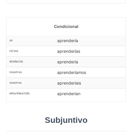
Condicional
aprendería
yo
aprenderías
tú/vos
aprendería
él/ella/Ud.
aprenderíamos
nosotros
aprenderíais
vosotros
aprenderían
ellos/ellas/Uds.
Subjuntivo