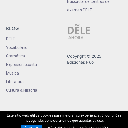
Buscador de centros de
examen DELE
BLOG
DELE
Vocabulario
Gramática
Copyright © 2025
Ediciones Fluo
Expresión escrita
Música
Literatura
Cultura & Historia
Este sitio web utiliza cookies para mejorar su experiencia. Si continúas
navegando, consideraremos que aceptas su uso.
Aceptar
Más sobre nuestra política de cookies