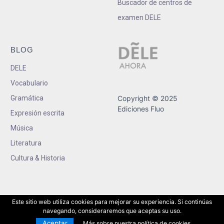
Buscador de centros de
examen DELE
BLOG
DELE
Vocabulario
Gramática
Copyright © 2025
Ediciones Fluo
Expresión escrita
Música
Literatura
Cultura & Historia
Este sitio web utiliza cookies para mejorar su experiencia. Si continúas
navegando, consideraremos que aceptas su uso.
Aceptar
Más sobre nuestra política de cookies