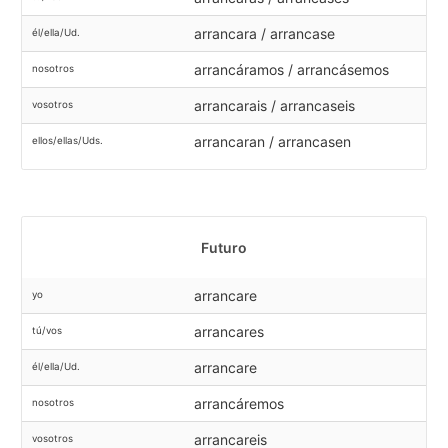
arrancara / arrancase
él/ella/Ud.
arrancáramos / arrancásemos
nosotros
arrancarais / arrancaseis
vosotros
arrancaran / arrancasen
ellos/ellas/Uds.
Futuro
arrancare
yo
arrancares
tú/vos
arrancare
él/ella/Ud.
arrancáremos
nosotros
arrancareis
vosotros