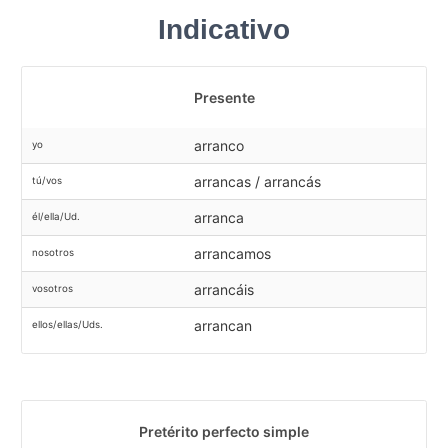
Indicativo
Presente
arranco
yo
arrancas / arrancás
tú/vos
arranca
él/ella/Ud.
arrancamos
nosotros
arrancáis
vosotros
arrancan
ellos/ellas/Uds.
Pretérito perfecto simple