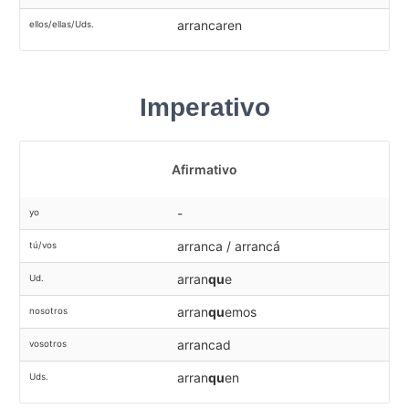
arrancaren
ellos/ellas/Uds.
Imperativo
Afirmativo
-
yo
arranca / arrancá
tú/vos
arran
qu
e
Ud.
arran
qu
emos
nosotros
arrancad
vosotros
arran
qu
en
Uds.