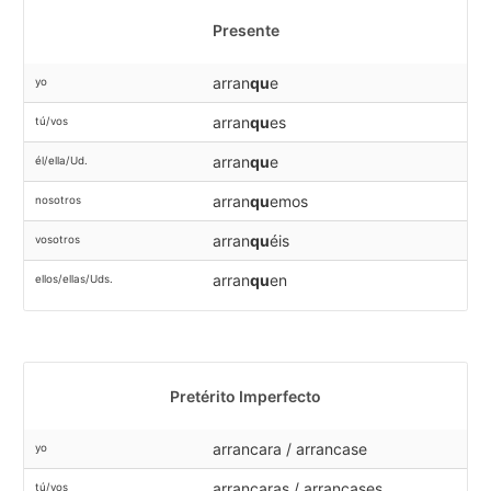
Presente
arran
qu
e
yo
arran
qu
es
tú/vos
arran
qu
e
él/ella/Ud.
arran
qu
emos
nosotros
arran
qu
éis
vosotros
arran
qu
en
ellos/ellas/Uds.
Pretérito Imperfecto
arrancara / arrancase
yo
arrancaras / arrancases
tú/vos