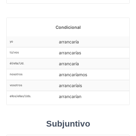
Condicional
arrancaría
yo
arrancarías
tú/vos
arrancaría
él/ella/Ud.
arrancaríamos
nosotros
arrancaríais
vosotros
arrancarían
ellos/ellas/Uds.
Subjuntivo