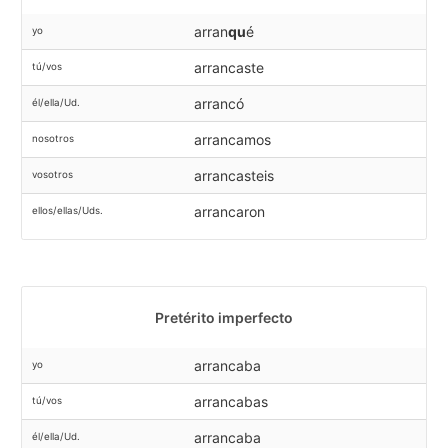
arran
qu
é
yo
arrancaste
tú/vos
arrancó
él/ella/Ud.
arrancamos
nosotros
arrancasteis
vosotros
arrancaron
ellos/ellas/Uds.
Pretérito imperfecto
arrancaba
yo
arrancabas
tú/vos
arrancaba
él/ella/Ud.