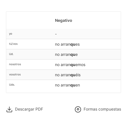
Negativo
-
yo
no arran
qu
es
tú/vos
no arran
qu
e
Ud.
no arran
qu
emos
nosotros
no arran
qu
éis
vosotros
no arran
qu
en
Uds.
Descargar PDF
F
ormas compuestas