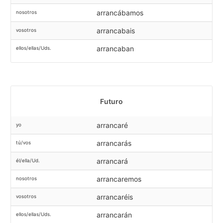
arrancábamos
nosotros
arrancabais
vosotros
arrancaban
ellos/ellas/Uds.
Futuro
arrancaré
yo
arrancarás
tú/vos
arrancará
él/ella/Ud.
arrancaremos
nosotros
arrancaréis
vosotros
arrancarán
ellos/ellas/Uds.