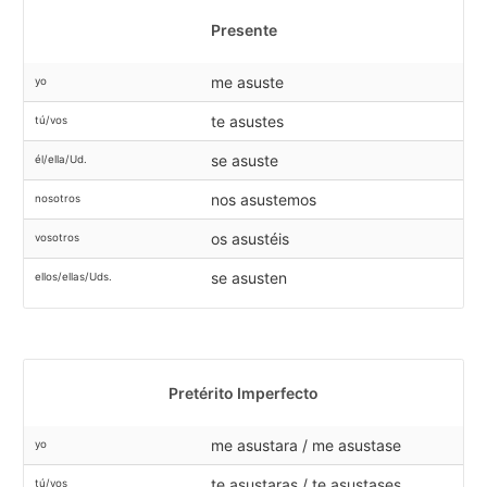
Presente
me asuste
yo
te asustes
tú/vos
se asuste
él/ella/Ud.
nos asustemos
nosotros
os asustéis
vosotros
se asusten
ellos/ellas/Uds.
Pretérito Imperfecto
me asustara / me asustase
yo
te asustaras / te asustases
tú/vos