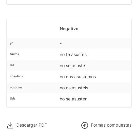
Negativo
-
yo
no te asustes
tú/vos
no se asuste
Ud.
no nos asustemos
nosotros
no os asustéis
vosotros
no se asusten
Uds.
Descargar PDF
F
ormas compuestas