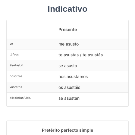
Indicativo
Presente
me asusto
yo
te asustas / te asustás
tú/vos
se asusta
él/ella/Ud.
nos asustamos
nosotros
os asustáis
vosotros
se asustan
ellos/ellas/Uds.
Pretérito perfecto simple