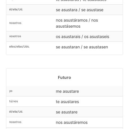
se asustara / se asustase
él/ella/Ud.
nos asustáramos / nos
nosotros
asustásemos
os asustarais / os asustaseis
vosotros
se asustaran / se asustasen
ellos/ellas/Uds.
Futuro
me asustare
yo
te asustares
tú/vos
se asustare
él/ella/Ud.
nos asustáremos
nosotros