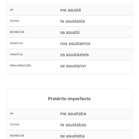
me asusté
yo
te asustaste
tú/vos
se asustó
él/ella/Ud.
nos asustamos
nosotros
os asustasteis
vosotros
se asustaron
ellos/ellas/Uds.
Pretérito imperfecto
me asustaba
yo
te asustabas
tú/vos
se asustaba
él/ella/Ud.