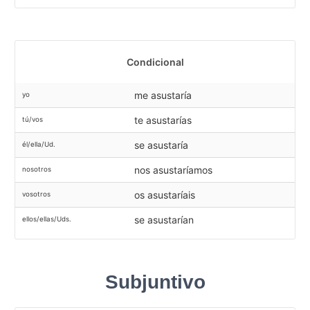
Condicional
me asustaría
yo
te asustarías
tú/vos
se asustaría
él/ella/Ud.
nos asustaríamos
nosotros
os asustaríais
vosotros
se asustarían
ellos/ellas/Uds.
Subjuntivo