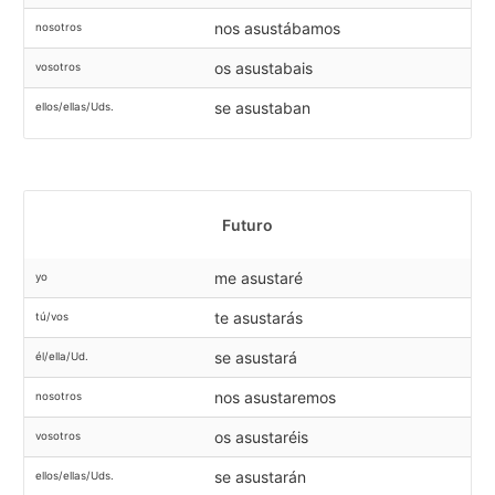
nos asustábamos
nosotros
os asustabais
vosotros
se asustaban
ellos/ellas/Uds.
Futuro
me asustaré
yo
te asustarás
tú/vos
se asustará
él/ella/Ud.
nos asustaremos
nosotros
os asustaréis
vosotros
se asustarán
ellos/ellas/Uds.