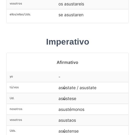
os asustareis
vosotros
se asustaren
ellos/ellas/Uds.
Imperativo
Afirmativo
-
yo
as
ú
state / asustate
tú/vos
as
ú
stese
Ud.
asustémonos
nosotros
asustaos
vosotros
as
ú
stense
Uds.