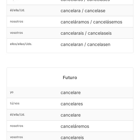
cancelara / cancelase
él/ella/Ud.
canceláramos / cancelásemos
nosotros
cancelarais / cancelaseis
vosotros
cancelaran / cancelasen
ellos/ellas/Uds.
Futuro
cancelare
yo
cancelares
tú/vos
cancelare
él/ella/Ud.
canceláremos
nosotros
cancelareis
vosotros