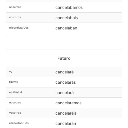
cancelábamos
nosotros
cancelabais
vosotros
cancelaban
ellos/ellas/Uds.
Futuro
cancelaré
yo
cancelarás
tú/vos
cancelará
él/ella/Ud.
cancelaremos
nosotros
cancelaréis
vosotros
cancelarán
ellos/ellas/Uds.