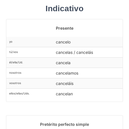
Indicativo
Presente
cancelo
yo
cancelas / cancelás
tú/vos
cancela
él/ella/Ud.
cancelamos
nosotros
canceláis
vosotros
cancelan
ellos/ellas/Uds.
Pretérito perfecto simple