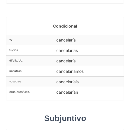
Condicional
cancelaría
yo
cancelarías
tú/vos
cancelaría
él/ella/Ud.
cancelaríamos
nosotros
cancelaríais
vosotros
cancelarían
ellos/ellas/Uds.
Subjuntivo