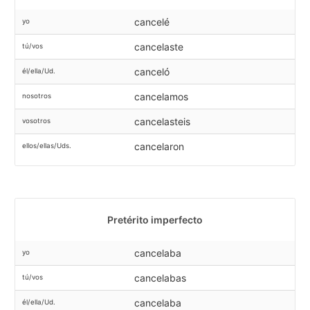
cancelé
yo
cancelaste
tú/vos
canceló
él/ella/Ud.
cancelamos
nosotros
cancelasteis
vosotros
cancelaron
ellos/ellas/Uds.
Pretérito imperfecto
cancelaba
yo
cancelabas
tú/vos
cancelaba
él/ella/Ud.