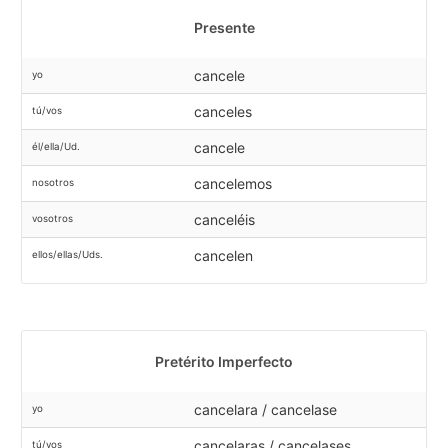
Presente
cancele
yo
canceles
tú/vos
cancele
él/ella/Ud.
cancelemos
nosotros
canceléis
vosotros
cancelen
ellos/ellas/Uds.
Pretérito Imperfecto
cancelara / cancelase
yo
cancelaras / cancelases
tú/vos