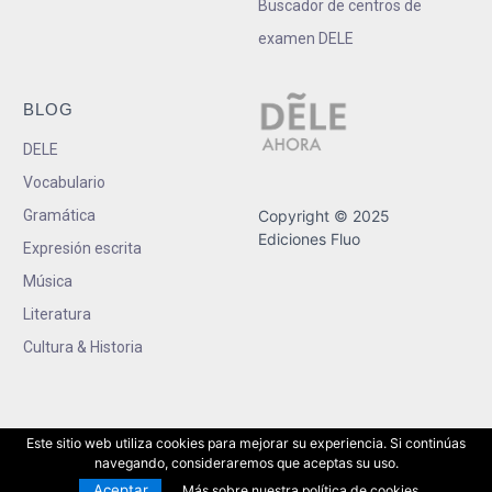
Buscador de centros de
examen DELE
BLOG
DELE
Vocabulario
Gramática
Copyright © 2025
Ediciones Fluo
Expresión escrita
Música
Literatura
Cultura & Historia
Este sitio web utiliza cookies para mejorar su experiencia. Si continúas
navegando, consideraremos que aceptas su uso.
Aceptar
Más sobre nuestra política de cookies