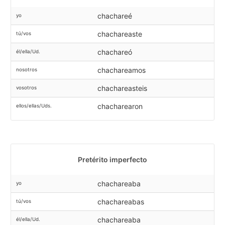
chachareé
yo
chachareaste
tú/vos
chachareó
él/ella/Ud.
chachareamos
nosotros
chachareasteis
vosotros
chacharearon
ellos/ellas/Uds.
Pretérito imperfecto
chachareaba
yo
chachareabas
tú/vos
chachareaba
él/ella/Ud.