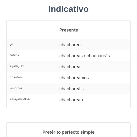
Indicativo
Presente
chachareo
yo
chachareas / chachareás
tú/vos
chacharea
él/ella/Ud.
chachareamos
nosotros
chachareáis
vosotros
chacharean
ellos/ellas/Uds.
Pretérito perfecto simple