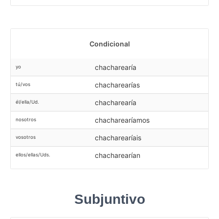
Condicional
chacharearía
yo
chacharearías
tú/vos
chacharearía
él/ella/Ud.
chacharearíamos
nosotros
chacharearíais
vosotros
chacharearían
ellos/ellas/Uds.
Subjuntivo