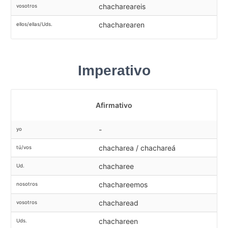
chachareareis
vosotros
chacharearen
ellos/ellas/Uds.
Imperativo
Afirmativo
-
yo
chacharea / chachareá
tú/vos
chacharee
Ud.
chachareemos
nosotros
chacharead
vosotros
chachareen
Uds.