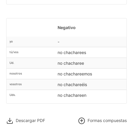
Negativo
-
yo
no chacharees
tú/vos
no chacharee
Ud.
no chachareemos
nosotros
no chachareéis
vosotros
no chachareen
Uds.
Descargar PDF
F
ormas compuestas