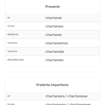
Presente
chacharee
yo
chacharees
tú/vos
chacharee
él/ella/Ud.
chachareemos
nosotros
chachareéis
vosotros
chachareen
ellos/ellas/Uds.
Pretérito Imperfecto
chachareara / chacharease
yo
chacharearas / chachareases
tú/vos