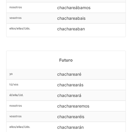
chachareábamos
nosotros
chachareabais
vosotros
chachareaban
ellos/ellas/Uds.
Futuro
chacharearé
yo
chacharearás
tú/vos
chachareará
él/ella/Ud.
chacharearemos
nosotros
chacharearéis
vosotros
chacharearán
ellos/ellas/Uds.