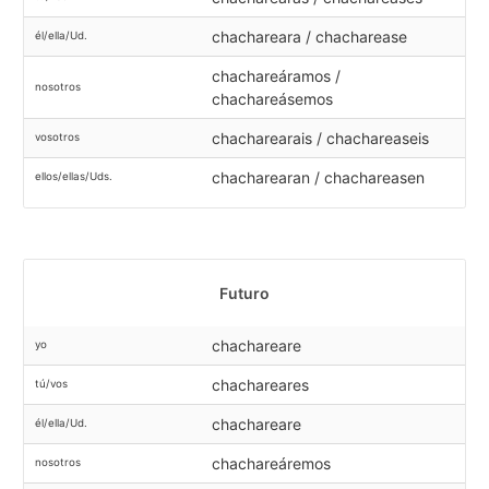
chachareara / chacharease
él/ella/Ud.
chachareáramos /
nosotros
chachareásemos
chacharearais / chachareaseis
vosotros
chacharearan / chachareasen
ellos/ellas/Uds.
Futuro
chachareare
yo
chachareares
tú/vos
chachareare
él/ella/Ud.
chachareáremos
nosotros