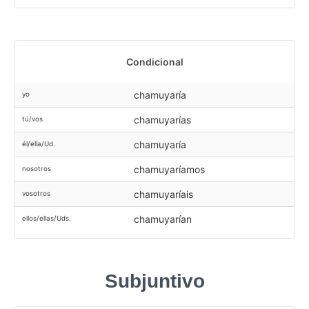
Condicional
chamuyaría
yo
chamuyarías
tú/vos
chamuyaría
él/ella/Ud.
chamuyaríamos
nosotros
chamuyaríais
vosotros
chamuyarían
ellos/ellas/Uds.
Subjuntivo