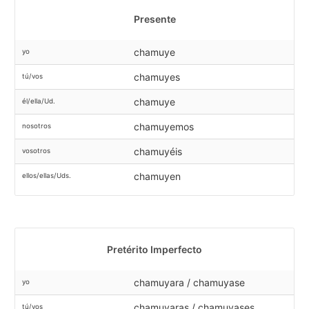
Presente
chamuye
yo
chamuyes
tú/vos
chamuye
él/ella/Ud.
chamuyemos
nosotros
chamuyéis
vosotros
chamuyen
ellos/ellas/Uds.
Pretérito Imperfecto
chamuyara / chamuyase
yo
chamuyaras / chamuyases
tú/vos