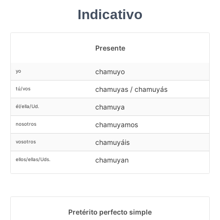
Indicativo
Presente
chamuyo
yo
chamuyas / chamuyás
tú/vos
chamuya
él/ella/Ud.
chamuyamos
nosotros
chamuyáis
vosotros
chamuyan
ellos/ellas/Uds.
Pretérito perfecto simple