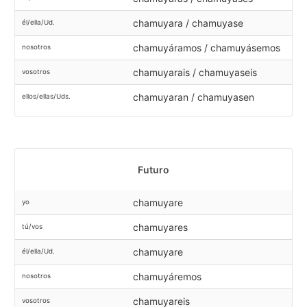
chamuyara / chamuyase
él/ella/Ud.
chamuyáramos / chamuyásemos
nosotros
chamuyarais / chamuyaseis
vosotros
chamuyaran / chamuyasen
ellos/ellas/Uds.
Futuro
chamuyare
yo
chamuyares
tú/vos
chamuyare
él/ella/Ud.
chamuyáremos
nosotros
chamuyareis
vosotros