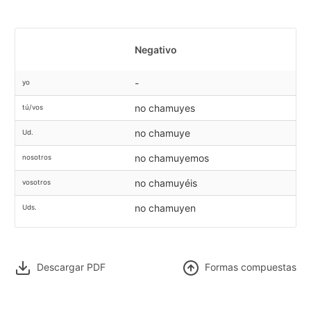
Negativo
-
yo
no chamuyes
tú/vos
no chamuye
Ud.
no chamuyemos
nosotros
no chamuyéis
vosotros
no chamuyen
Uds.
Descargar PDF
F
ormas compuestas