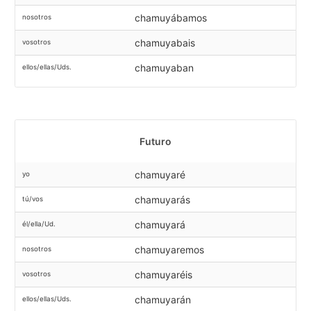
chamuyábamos
nosotros
chamuyabais
vosotros
chamuyaban
ellos/ellas/Uds.
Futuro
chamuyaré
yo
chamuyarás
tú/vos
chamuyará
él/ella/Ud.
chamuyaremos
nosotros
chamuyaréis
vosotros
chamuyarán
ellos/ellas/Uds.