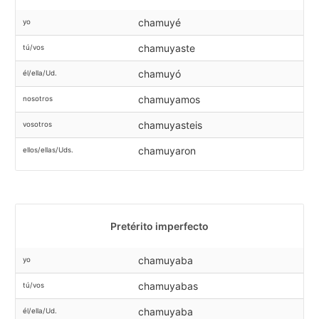
chamuyé
yo
chamuyaste
tú/vos
chamuyó
él/ella/Ud.
chamuyamos
nosotros
chamuyasteis
vosotros
chamuyaron
ellos/ellas/Uds.
Pretérito imperfecto
chamuyaba
yo
chamuyabas
tú/vos
chamuyaba
él/ella/Ud.