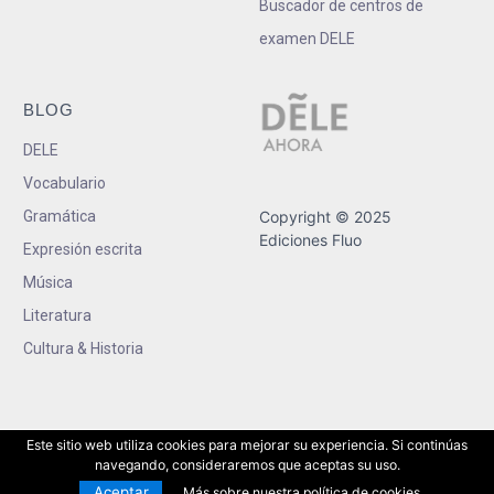
Buscador de centros de
examen DELE
BLOG
DELE
Vocabulario
Gramática
Copyright © 2025
Ediciones Fluo
Expresión escrita
Música
Literatura
Cultura & Historia
Este sitio web utiliza cookies para mejorar su experiencia. Si continúas
navegando, consideraremos que aceptas su uso.
Aceptar
Más sobre nuestra política de cookies