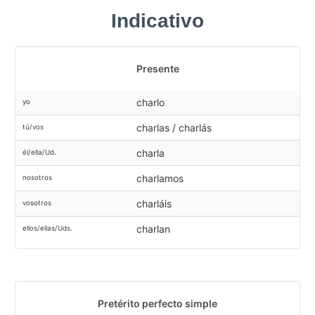
Indicativo
Presente
charlo
yo
charlas / charlás
tú/vos
charla
él/ella/Ud.
charlamos
nosotros
charláis
vosotros
charlan
ellos/ellas/Uds.
Pretérito perfecto simple