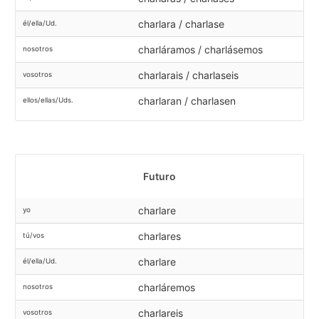
charlara / charlase
él/ella/Ud.
charláramos / charlásemos
nosotros
charlarais / charlaseis
vosotros
charlaran / charlasen
ellos/ellas/Uds.
Futuro
charlare
yo
charlares
tú/vos
charlare
él/ella/Ud.
charláremos
nosotros
charlareis
vosotros