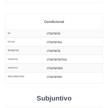
Condicional
charlaría
yo
charlarías
tú/vos
charlaría
él/ella/Ud.
charlaríamos
nosotros
charlaríais
vosotros
charlarían
ellos/ellas/Uds.
Subjuntivo