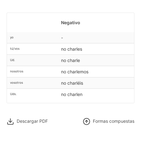
Negativo
-
yo
no charles
tú/vos
no charle
Ud.
no charlemos
nosotros
no charléis
vosotros
no charlen
Uds.
Descargar PDF
F
ormas compuestas