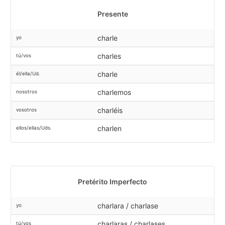
Presente
charle
yo
charles
tú/vos
charle
él/ella/Ud.
charlemos
nosotros
charléis
vosotros
charlen
ellos/ellas/Uds.
Pretérito Imperfecto
charlara / charlase
yo
charlaras / charlases
tú/vos