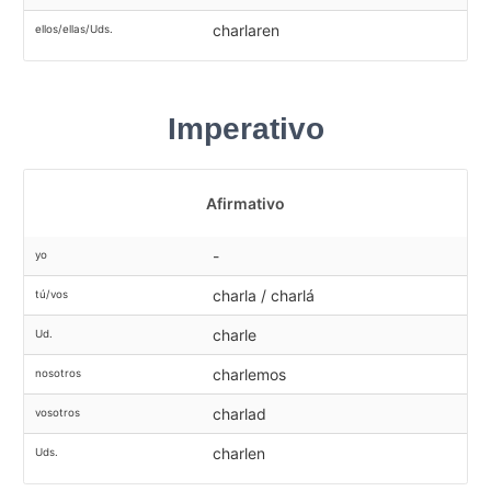
charlaren
ellos/ellas/Uds.
Imperativo
Afirmativo
-
yo
charla / charlá
tú/vos
charle
Ud.
charlemos
nosotros
charlad
vosotros
charlen
Uds.