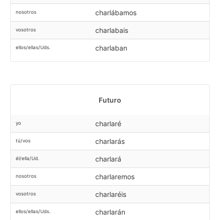
charlábamos
nosotros
charlabais
vosotros
charlaban
ellos/ellas/Uds.
Futuro
charlaré
yo
charlarás
tú/vos
charlará
él/ella/Ud.
charlaremos
nosotros
charlaréis
vosotros
charlarán
ellos/ellas/Uds.