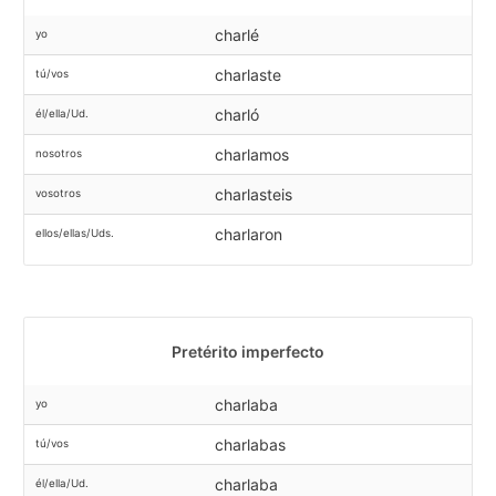
charlé
yo
charlaste
tú/vos
charló
él/ella/Ud.
charlamos
nosotros
charlasteis
vosotros
charlaron
ellos/ellas/Uds.
Pretérito imperfecto
charlaba
yo
charlabas
tú/vos
charlaba
él/ella/Ud.