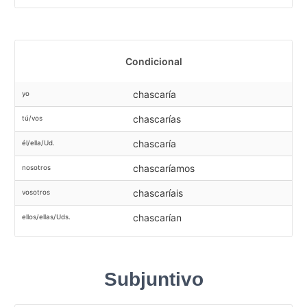
Condicional
chascaría
yo
chascarías
tú/vos
chascaría
él/ella/Ud.
chascaríamos
nosotros
chascaríais
vosotros
chascarían
ellos/ellas/Uds.
Subjuntivo