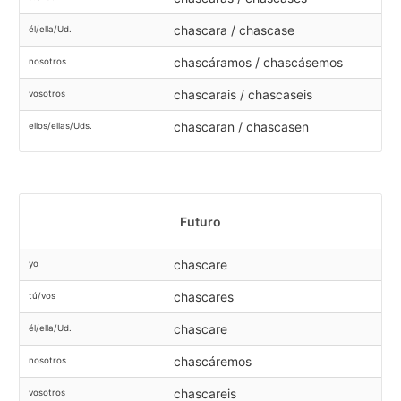
chascara / chascase
él/ella/Ud.
chascáramos / chascásemos
nosotros
chascarais / chascaseis
vosotros
chascaran / chascasen
ellos/ellas/Uds.
Futuro
chascare
yo
chascares
tú/vos
chascare
él/ella/Ud.
chascáremos
nosotros
chascareis
vosotros