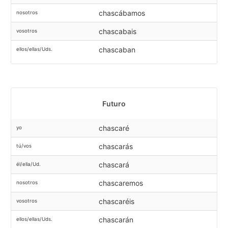
chascábamos
nosotros
chascabais
vosotros
chascaban
ellos/ellas/Uds.
Futuro
chascaré
yo
chascarás
tú/vos
chascará
él/ella/Ud.
chascaremos
nosotros
chascaréis
vosotros
chascarán
ellos/ellas/Uds.