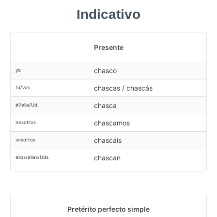
Indicativo
Presente
chasco
yo
chascas / chascás
tú/vos
chasca
él/ella/Ud.
chascamos
nosotros
chascáis
vosotros
chascan
ellos/ellas/Uds.
Pretérito perfecto simple