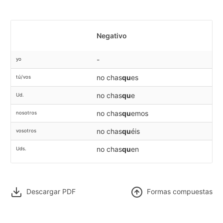
Negativo
-
yo
no chas
qu
es
tú/vos
no chas
qu
e
Ud.
no chas
qu
emos
nosotros
no chas
qu
éis
vosotros
no chas
qu
en
Uds.
Descargar PDF
F
ormas compuestas