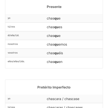
Presente
chas
qu
e
yo
chas
qu
es
tú/vos
chas
qu
e
él/ella/Ud.
chas
qu
emos
nosotros
chas
qu
éis
vosotros
chas
qu
en
ellos/ellas/Uds.
Pretérito Imperfecto
chascara / chascase
yo
chascaras / chascases
tú/vos