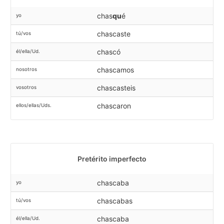
chas
qu
é
yo
chascaste
tú/vos
chascó
él/ella/Ud.
chascamos
nosotros
chascasteis
vosotros
chascaron
ellos/ellas/Uds.
Pretérito imperfecto
chascaba
yo
chascabas
tú/vos
chascaba
él/ella/Ud.