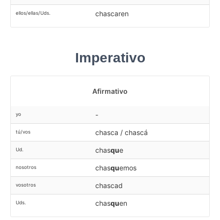
chascaren
ellos/ellas/Uds.
Imperativo
Afirmativo
-
yo
chasca / chascá
tú/vos
chas
qu
e
Ud.
chas
qu
emos
nosotros
chascad
vosotros
chas
qu
en
Uds.