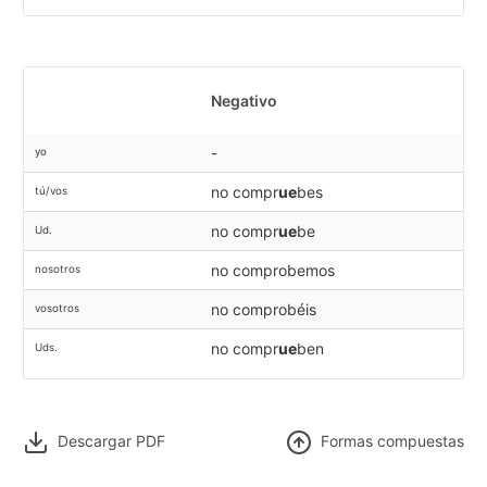
Negativo
-
yo
no compr
ue
bes
tú/vos
no compr
ue
be
Ud.
no comprobemos
nosotros
no comprobéis
vosotros
no compr
ue
ben
Uds.
Descargar PDF
F
ormas compuestas