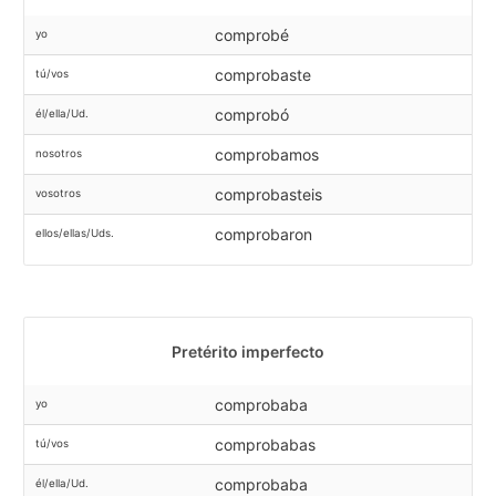
comprobé
yo
comprobaste
tú/vos
comprobó
él/ella/Ud.
comprobamos
nosotros
comprobasteis
vosotros
comprobaron
ellos/ellas/Uds.
Pretérito imperfecto
comprobaba
yo
comprobabas
tú/vos
comprobaba
él/ella/Ud.