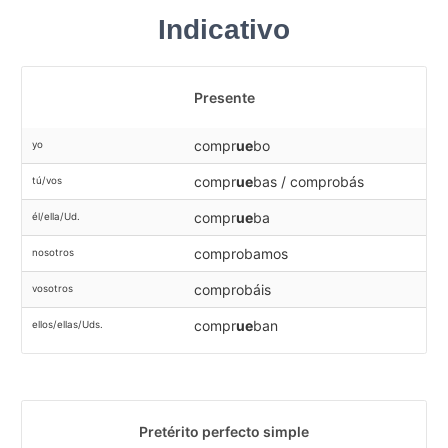
Indicativo
Presente
compr
ue
bo
yo
compr
ue
bas / comprobás
tú/vos
compr
ue
ba
él/ella/Ud.
comprobamos
nosotros
comprobáis
vosotros
compr
ue
ban
ellos/ellas/Uds.
Pretérito perfecto simple