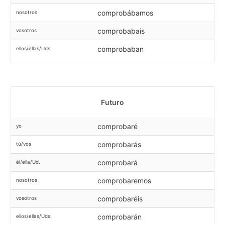
comprobábamos
nosotros
comprobabais
vosotros
comprobaban
ellos/ellas/Uds.
Futuro
comprobaré
yo
comprobarás
tú/vos
comprobará
él/ella/Ud.
comprobaremos
nosotros
comprobaréis
vosotros
comprobarán
ellos/ellas/Uds.