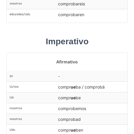
comprobareis
vosotros
comprobaren
ellos/ellas/Uds.
Imperativo
Afirmativo
-
yo
compr
ue
ba / comprobá
tú/vos
compr
ue
be
Ud.
comprobemos
nosotros
comprobad
vosotros
compr
ue
ben
Uds.