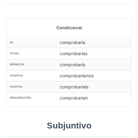
Condicional
comprobaría
yo
comprobarías
tú/vos
comprobaría
él/ella/Ud.
comprobaríamos
nosotros
comprobaríais
vosotros
comprobarían
ellos/ellas/Uds.
Subjuntivo