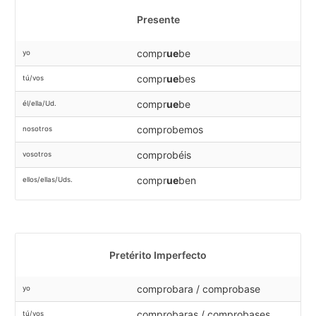
Presente
compr
ue
be
yo
compr
ue
bes
tú/vos
compr
ue
be
él/ella/Ud.
comprobemos
nosotros
comprobéis
vosotros
compr
ue
ben
ellos/ellas/Uds.
Pretérito Imperfecto
comprobara / comprobase
yo
comprobaras / comprobases
tú/vos