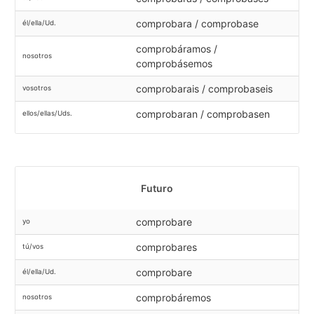
comprobara / comprobase
él/ella/Ud.
comprobáramos /
nosotros
comprobásemos
comprobarais / comprobaseis
vosotros
comprobaran / comprobasen
ellos/ellas/Uds.
Futuro
comprobare
yo
comprobares
tú/vos
comprobare
él/ella/Ud.
comprobáremos
nosotros