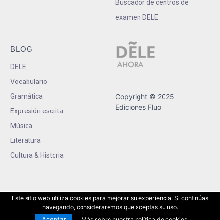
Buscador de centros de
examen DELE
BLOG
DELE
Vocabulario
Gramática
Copyright © 2025
Ediciones Fluo
Expresión escrita
Música
Literatura
Cultura & Historia
Este sitio web utiliza cookies para mejorar su experiencia. Si continúas
navegando, consideraremos que aceptas su uso.
Aceptar
Más sobre nuestra política de cookies