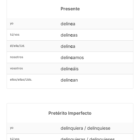
Presente
delin
c
a
yo
delin
c
as
tú/vos
delin
c
a
él/ella/Ud.
delin
c
amos
nosotros
delin
c
áis
vosotros
delin
c
an
ellos/ellas/Uds.
Pretérito Imperfecto
delinquiera / delinquiese
yo
delinquieras / delinquieses
tú/vos