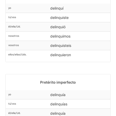
delinquí
yo
delinquiste
tú/vos
delinquió
él/ella/Ud.
delinquimos
nosotros
delinquisteis
vosotros
delinquieron
ellos/ellas/Uds.
Pretérito imperfecto
delinquía
yo
delinquías
tú/vos
delinquía
él/ella/Ud.