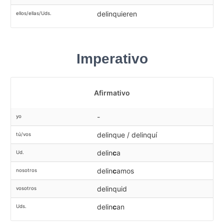
delinquieren
ellos/ellas/Uds.
Imperativo
Afirmativo
-
yo
delinque / delinquí
tú/vos
delin
c
a
Ud.
delin
c
amos
nosotros
delinquid
vosotros
delin
c
an
Uds.