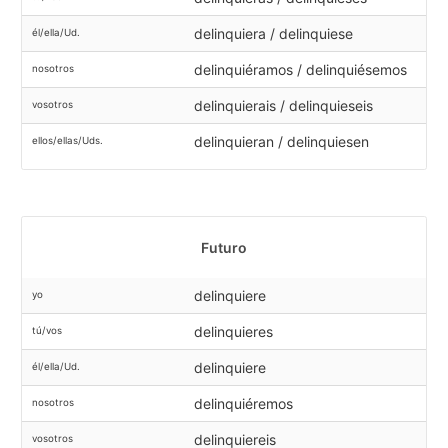
delinquiera / delinquiese
él/ella/Ud.
delinquiéramos / delinquiésemos
nosotros
delinquierais / delinquieseis
vosotros
delinquieran / delinquiesen
ellos/ellas/Uds.
Futuro
delinquiere
yo
delinquieres
tú/vos
delinquiere
él/ella/Ud.
delinquiéremos
nosotros
delinquiereis
vosotros