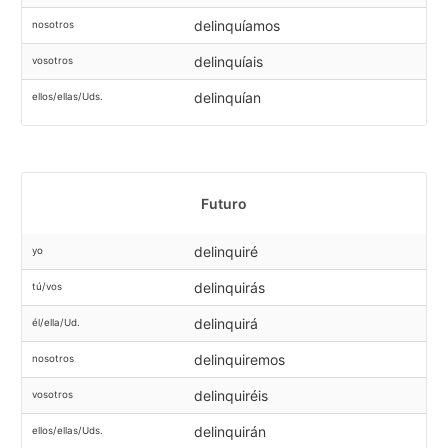
delinquíamos
nosotros
delinquíais
vosotros
delinquían
ellos/ellas/Uds.
Futuro
delinquiré
yo
delinquirás
tú/vos
delinquirá
él/ella/Ud.
delinquiremos
nosotros
delinquiréis
vosotros
delinquirán
ellos/ellas/Uds.