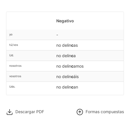
Negativo
-
yo
no delin
c
as
tú/vos
no delin
c
a
Ud.
no delin
c
amos
nosotros
no delin
c
áis
vosotros
no delin
c
an
Uds.
Descargar PDF
F
ormas compuestas