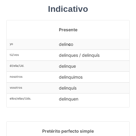
Indicativo
Presente
delin
c
o
yo
delinques / delinquís
tú/vos
delinque
él/ella/Ud.
delinquimos
nosotros
delinquís
vosotros
delinquen
ellos/ellas/Uds.
Pretérito perfecto simple