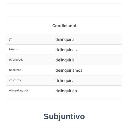
Condicional
delinquiría
yo
delinquirías
tú/vos
delinquiría
él/ella/Ud.
delinquiríamos
nosotros
delinquiríais
vosotros
delinquirían
ellos/ellas/Uds.
Subjuntivo