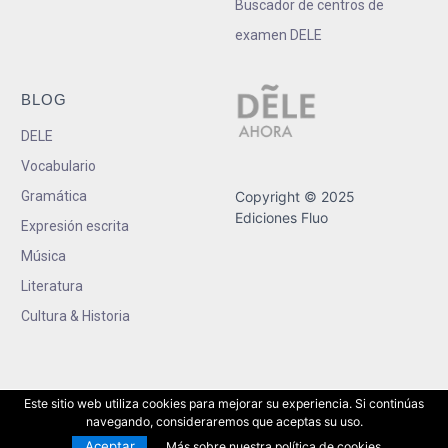
Buscador de centros de
examen DELE
BLOG
DELE
Vocabulario
Gramática
Copyright © 2025
Ediciones Fluo
Expresión escrita
Música
Literatura
Cultura & Historia
Este sitio web utiliza cookies para mejorar su experiencia. Si continúas
navegando, consideraremos que aceptas su uso.
Aceptar
Más sobre nuestra política de cookies