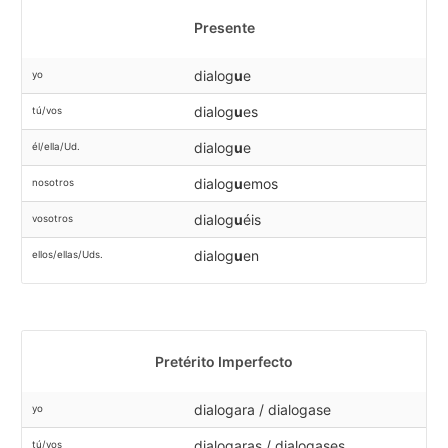
Presente
dialog
u
e
yo
dialog
u
es
tú/vos
dialog
u
e
él/ella/Ud.
dialog
u
emos
nosotros
dialog
u
éis
vosotros
dialog
u
en
ellos/ellas/Uds.
Pretérito Imperfecto
dialogara / dialogase
yo
dialogaras / dialogases
tú/vos