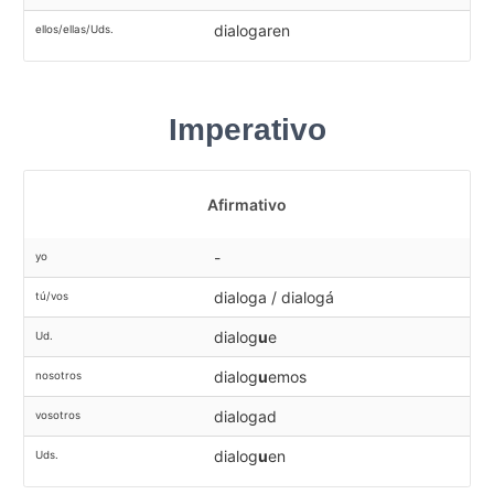
dialogaren
ellos/ellas/Uds.
Imperativo
Afirmativo
-
yo
dialoga / dialogá
tú/vos
dialog
u
e
Ud.
dialog
u
emos
nosotros
dialogad
vosotros
dialog
u
en
Uds.