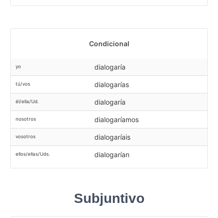
Condicional
dialogaría
yo
dialogarías
tú/vos
dialogaría
él/ella/Ud.
dialogaríamos
nosotros
dialogaríais
vosotros
dialogarían
ellos/ellas/Uds.
Subjuntivo