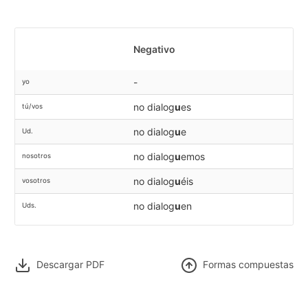
Negativo
-
yo
no dialog
u
es
tú/vos
no dialog
u
e
Ud.
no dialog
u
emos
nosotros
no dialog
u
éis
vosotros
no dialog
u
en
Uds.
Descargar PDF
F
ormas compuestas