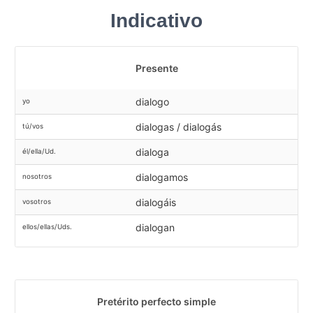
Indicativo
Presente
dialogo
yo
dialogas / dialogás
tú/vos
dialoga
él/ella/Ud.
dialogamos
nosotros
dialogáis
vosotros
dialogan
ellos/ellas/Uds.
Pretérito perfecto simple