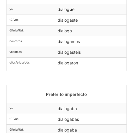
dialog
u
é
yo
dialogaste
tú/vos
dialogó
él/ella/Ud.
dialogamos
nosotros
dialogasteis
vosotros
dialogaron
ellos/ellas/Uds.
Pretérito imperfecto
dialogaba
yo
dialogabas
tú/vos
dialogaba
él/ella/Ud.