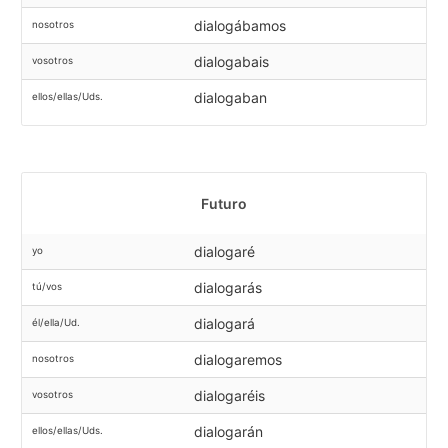
dialogábamos
nosotros
dialogabais
vosotros
dialogaban
ellos/ellas/Uds.
Futuro
dialogaré
yo
dialogarás
tú/vos
dialogará
él/ella/Ud.
dialogaremos
nosotros
dialogaréis
vosotros
dialogarán
ellos/ellas/Uds.