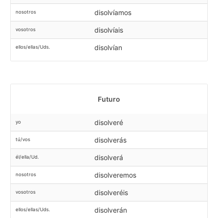
disolvíamos
nosotros
disolvíais
vosotros
disolvían
ellos/ellas/Uds.
Futuro
disolveré
yo
disolverás
tú/vos
disolverá
él/ella/Ud.
disolveremos
nosotros
disolveréis
vosotros
disolverán
ellos/ellas/Uds.