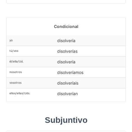
Condicional
disolvería
yo
disolverías
tú/vos
disolvería
él/ella/Ud.
disolveríamos
nosotros
disolveríais
vosotros
disolverían
ellos/ellas/Uds.
Subjuntivo