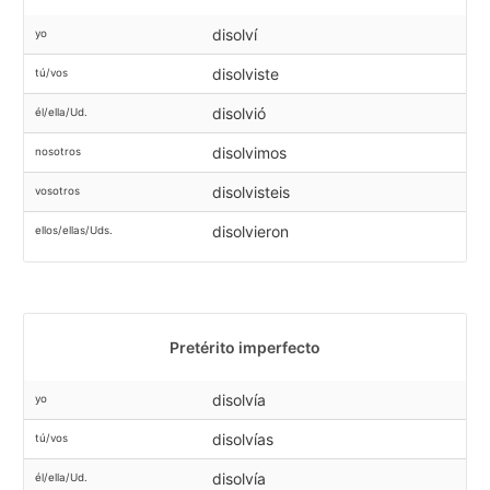
disolví
yo
disolviste
tú/vos
disolvió
él/ella/Ud.
disolvimos
nosotros
disolvisteis
vosotros
disolvieron
ellos/ellas/Uds.
Pretérito imperfecto
disolvía
yo
disolvías
tú/vos
disolvía
él/ella/Ud.