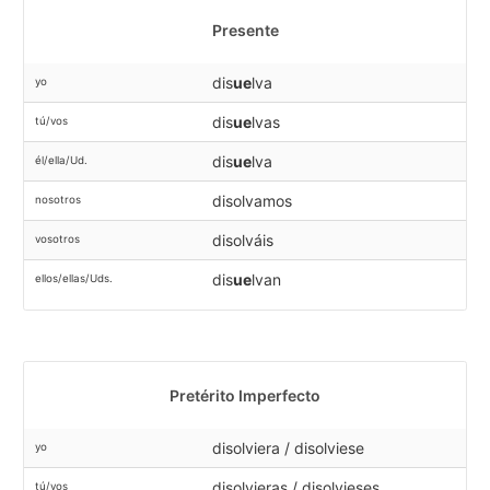
Presente
dis
ue
lva
yo
dis
ue
lvas
tú/vos
dis
ue
lva
él/ella/Ud.
disolvamos
nosotros
disolváis
vosotros
dis
ue
lvan
ellos/ellas/Uds.
Pretérito Imperfecto
disolviera / disolviese
yo
disolvieras / disolvieses
tú/vos