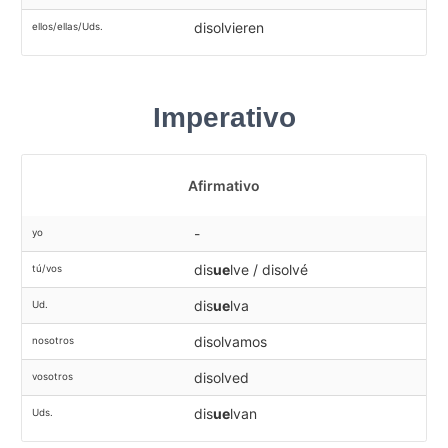
disolvieren
ellos/ellas/Uds.
Imperativo
Afirmativo
-
yo
dis
ue
lve / disolvé
tú/vos
dis
ue
lva
Ud.
disolvamos
nosotros
disolved
vosotros
dis
ue
lvan
Uds.