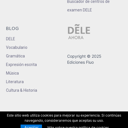
Buscador de centros de
examen DELE
BLOG
DELE
Vocabulario
Gramática
Copyright © 2025
Ediciones Fluo
Expresión escrita
Música
Literatura
Cultura & Historia
Este sitio web utiliza cookies para mejorar su experiencia. Si continúas
navegando, consideraremos que aceptas su uso.
Aceptar
Más sobre nuestra política de cookies