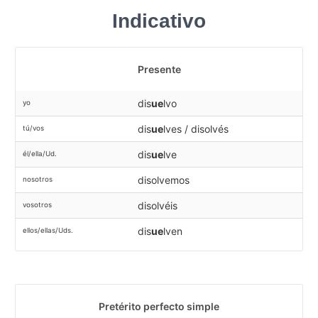
Indicativo
Presente
dis
ue
lvo
yo
dis
ue
lves / disolvés
tú/vos
dis
ue
lve
él/ella/Ud.
disolvemos
nosotros
disolvéis
vosotros
dis
ue
lven
ellos/ellas/Uds.
Pretérito perfecto simple