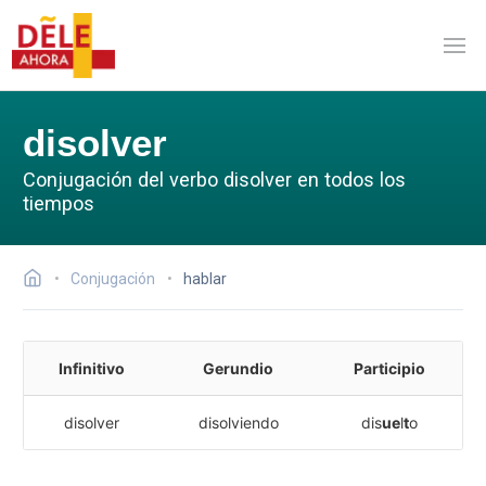
disolver
Conjugación del verbo disolver en todos los
tiempos
Conjugación
hablar
Infinitivo
Gerundio
Participio
disolver
disolviendo
dis
ue
l
t
o