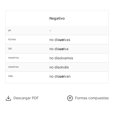
Negativo
-
yo
no dis
ue
lvas
tú/vos
no dis
ue
lva
Ud.
no disolvamos
nosotros
no disolváis
vosotros
no dis
ue
lvan
Uds.
Descargar PDF
F
ormas compuestas