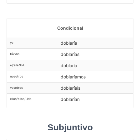
Condicional
doblaría
yo
doblarías
tú/vos
doblaría
él/ella/Ud.
doblaríamos
nosotros
doblaríais
vosotros
doblarían
ellos/ellas/Uds.
Subjuntivo