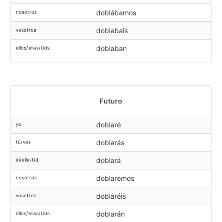
doblábamos
nosotros
doblabais
vosotros
doblaban
ellos/ellas/Uds.
Futuro
doblaré
yo
doblarás
tú/vos
doblará
él/ella/Ud.
doblaremos
nosotros
doblaréis
vosotros
doblarán
ellos/ellas/Uds.