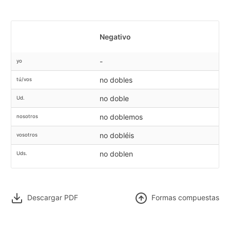
Negativo
-
yo
no dobles
tú/vos
no doble
Ud.
no doblemos
nosotros
no dobléis
vosotros
no doblen
Uds.
Descargar PDF
F
ormas compuestas