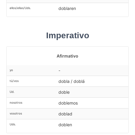
doblaren
ellos/ellas/Uds.
Imperativo
Afirmativo
-
yo
dobla / doblá
tú/vos
doble
Ud.
doblemos
nosotros
doblad
vosotros
doblen
Uds.