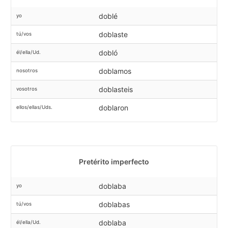
doblé
yo
doblaste
tú/vos
dobló
él/ella/Ud.
doblamos
nosotros
doblasteis
vosotros
doblaron
ellos/ellas/Uds.
Pretérito imperfecto
doblaba
yo
doblabas
tú/vos
doblaba
él/ella/Ud.