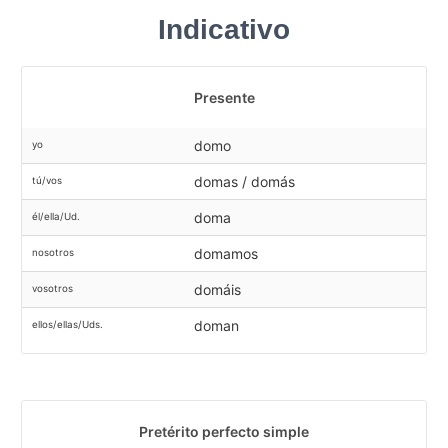
Indicativo
Presente
domo
yo
domas / domás
tú/vos
doma
él/ella/Ud.
domamos
nosotros
domáis
vosotros
doman
ellos/ellas/Uds.
Pretérito perfecto simple