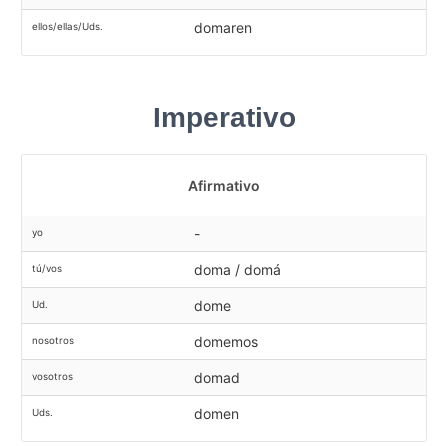
domaren
ellos/ellas/Uds.
Imperativo
Afirmativo
-
yo
doma / domá
tú/vos
dome
Ud.
domemos
nosotros
domad
vosotros
domen
Uds.