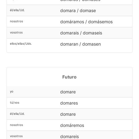
domara / domase
él/ella/Ud.
domáramos / domásemos
nosotros
domarais / domaseis
vosotros
domaran / domasen
ellos/ellas/Uds.
Futuro
domare
yo
domares
tú/vos
domare
él/ella/Ud.
domáremos
nosotros
domareis
vosotros