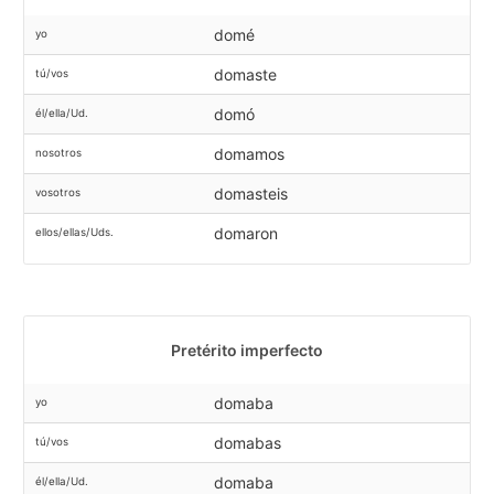
domé
yo
domaste
tú/vos
domó
él/ella/Ud.
domamos
nosotros
domasteis
vosotros
domaron
ellos/ellas/Uds.
Pretérito imperfecto
domaba
yo
domabas
tú/vos
domaba
él/ella/Ud.