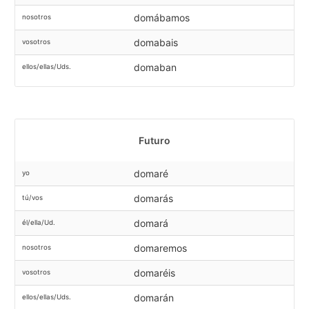
domábamos
nosotros
domabais
vosotros
domaban
ellos/ellas/Uds.
Futuro
domaré
yo
domarás
tú/vos
domará
él/ella/Ud.
domaremos
nosotros
domaréis
vosotros
domarán
ellos/ellas/Uds.