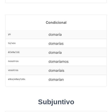
Condicional
domaría
yo
domarías
tú/vos
domaría
él/ella/Ud.
domaríamos
nosotros
domaríais
vosotros
domarían
ellos/ellas/Uds.
Subjuntivo