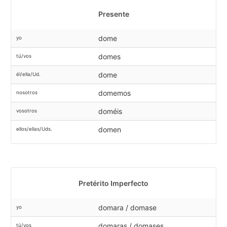
Presente
dome
yo
domes
tú/vos
dome
él/ella/Ud.
domemos
nosotros
doméis
vosotros
domen
ellos/ellas/Uds.
Pretérito Imperfecto
domara / domase
yo
domaras / domases
tú/vos