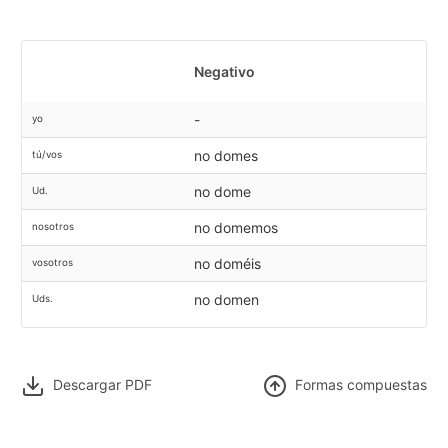
Negativo
-
yo
no domes
tú/vos
no dome
Ud.
no domemos
nosotros
no doméis
vosotros
no domen
Uds.
Descargar PDF
F
ormas compuestas