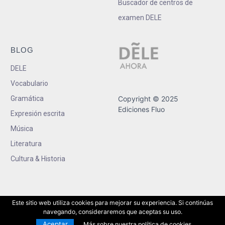
Buscador de centros de
examen DELE
BLOG
DELE
Vocabulario
Gramática
Copyright © 2025
Ediciones Fluo
Expresión escrita
Música
Literatura
Cultura & Historia
Este sitio web utiliza cookies para mejorar su experiencia. Si continúas
navegando, consideraremos que aceptas su uso.
Aceptar
Más sobre nuestra política de cookies