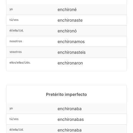
enchironé
yo
enchironaste
tú/vos
enchironó
él/ella/Ud.
enchironamos
nosotros
enchironasteis
vosotros
enchironaron
ellos/ellas/Uds.
Pretérito imperfecto
enchironaba
yo
enchironabas
tú/vos
enchironaba
él/ella/Ud.