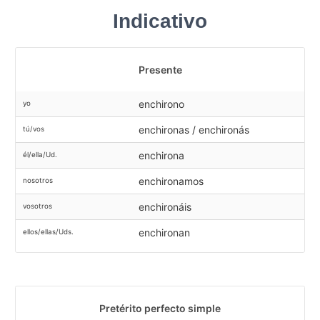
Indicativo
Presente
enchirono
yo
enchironas / enchironás
tú/vos
enchirona
él/ella/Ud.
enchironamos
nosotros
enchironáis
vosotros
enchironan
ellos/ellas/Uds.
Pretérito perfecto simple