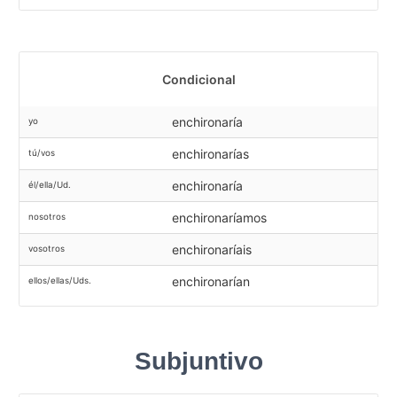
Condicional
enchironaría
yo
enchironarías
tú/vos
enchironaría
él/ella/Ud.
enchironaríamos
nosotros
enchironaríais
vosotros
enchironarían
ellos/ellas/Uds.
Subjuntivo