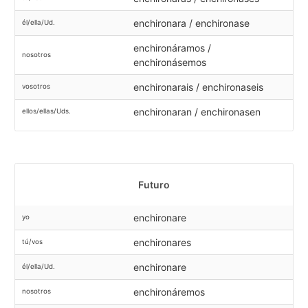
enchironara / enchironase
él/ella/Ud.
enchironáramos /
nosotros
enchironásemos
enchironarais / enchironaseis
vosotros
enchironaran / enchironasen
ellos/ellas/Uds.
Futuro
enchironare
yo
enchironares
tú/vos
enchironare
él/ella/Ud.
enchironáremos
nosotros