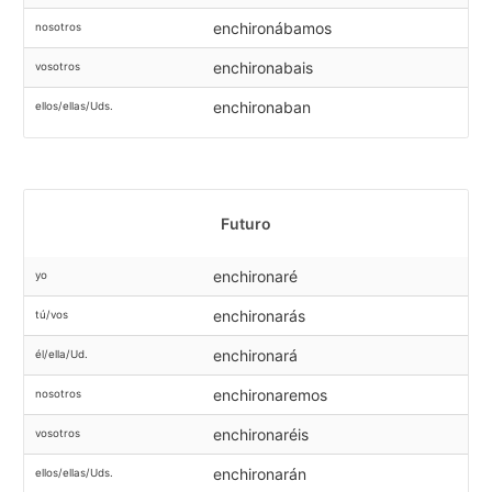
enchironábamos
nosotros
enchironabais
vosotros
enchironaban
ellos/ellas/Uds.
Futuro
enchironaré
yo
enchironarás
tú/vos
enchironará
él/ella/Ud.
enchironaremos
nosotros
enchironaréis
vosotros
enchironarán
ellos/ellas/Uds.