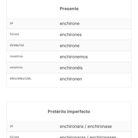
Presente
enchirone
yo
enchirones
tú/vos
enchirone
él/ella/Ud.
enchironemos
nosotros
enchironéis
vosotros
enchironen
ellos/ellas/Uds.
Pretérito Imperfecto
enchironara / enchironase
yo
enchironaras / enchironases
tú/vos