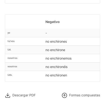
Negativo
-
yo
no enchirones
tú/vos
no enchirone
Ud.
no enchironemos
nosotros
no enchironéis
vosotros
no enchironen
Uds.
Descargar PDF
F
ormas compuestas