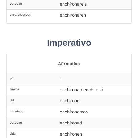
enchironareis
vosotros
enchironaren
ellos/ellas/Uds.
Imperativo
Afirmativo
-
yo
enchirona / enchironá
tú/vos
enchirone
Ud.
enchironemos
nosotros
enchironad
vosotros
enchironen
Uds.