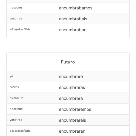
encumbrábamos
nosotros
encumbrabais
vosotros
encumbraban
ellos/ellas/Uds.
Futuro
encumbraré
yo
encumbrarás
tú/vos
encumbrará
él/ella/Ud.
encumbraremos
nosotros
encumbraréis
vosotros
encumbrarán
ellos/ellas/Uds.