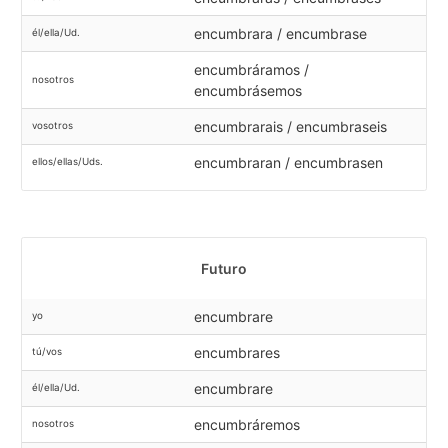
encumbrara / encumbrase
él/ella/Ud.
encumbráramos /
nosotros
encumbrásemos
encumbrarais / encumbraseis
vosotros
encumbraran / encumbrasen
ellos/ellas/Uds.
Futuro
encumbrare
yo
encumbrares
tú/vos
encumbrare
él/ella/Ud.
encumbráremos
nosotros