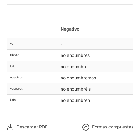
Negativo
-
yo
no encumbres
tú/vos
no encumbre
Ud.
no encumbremos
nosotros
no encumbréis
vosotros
no encumbren
Uds.
Descargar PDF
F
ormas compuestas