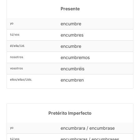
Presente
encumbre
yo
encumbres
tú/vos
encumbre
él/ella/Ud.
encumbremos
nosotros
encumbréis
vosotros
encumbren
ellos/ellas/Uds.
Pretérito Imperfecto
encumbrara / encumbrase
yo
encumbraras / encumbrases
tú/vos