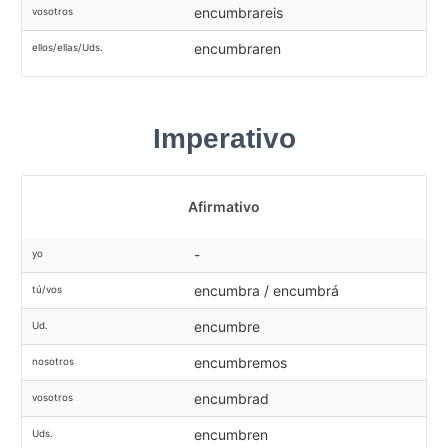
encumbrareis
vosotros
encumbraren
ellos/ellas/Uds.
Imperativo
Afirmativo
-
yo
encumbra / encumbrá
tú/vos
encumbre
Ud.
encumbremos
nosotros
encumbrad
vosotros
encumbren
Uds.