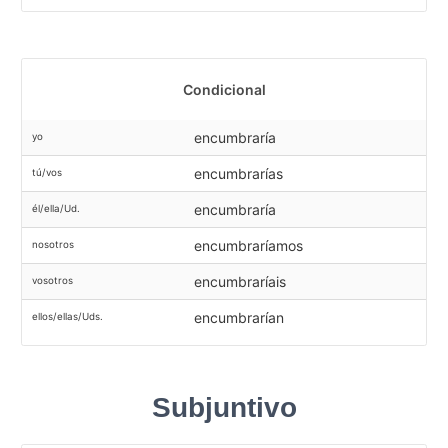
Condicional
encumbraría
yo
encumbrarías
tú/vos
encumbraría
él/ella/Ud.
encumbraríamos
nosotros
encumbraríais
vosotros
encumbrarían
ellos/ellas/Uds.
Subjuntivo