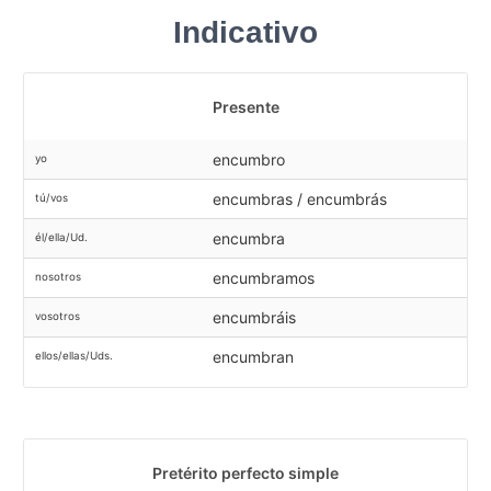
Indicativo
Presente
encumbro
yo
encumbras / encumbrás
tú/vos
encumbra
él/ella/Ud.
encumbramos
nosotros
encumbráis
vosotros
encumbran
ellos/ellas/Uds.
Pretérito perfecto simple