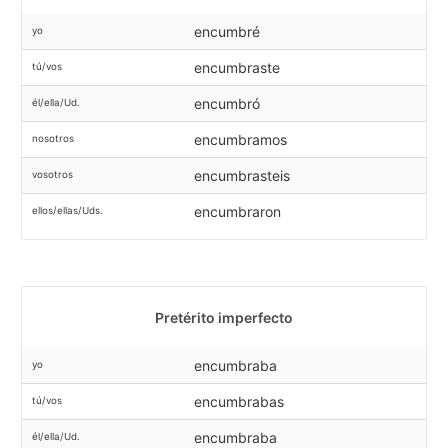
encumbré
yo
encumbraste
tú/vos
encumbró
él/ella/Ud.
encumbramos
nosotros
encumbrasteis
vosotros
encumbraron
ellos/ellas/Uds.
Pretérito imperfecto
encumbraba
yo
encumbrabas
tú/vos
encumbraba
él/ella/Ud.