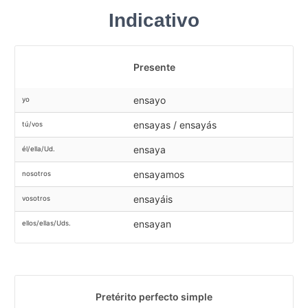
Indicativo
Presente
ensayo
yo
ensayas / ensayás
tú/vos
ensaya
él/ella/Ud.
ensayamos
nosotros
ensayáis
vosotros
ensayan
ellos/ellas/Uds.
Pretérito perfecto simple