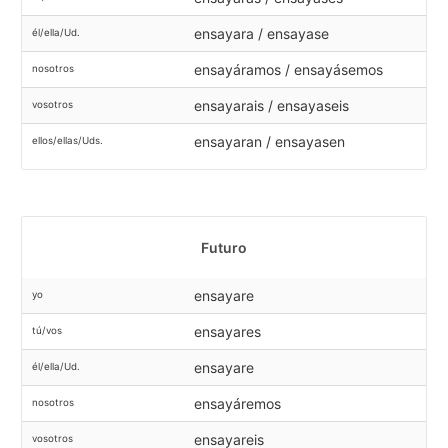
ensayara / ensayase
él/ella/Ud.
ensayáramos / ensayásemos
nosotros
ensayarais / ensayaseis
vosotros
ensayaran / ensayasen
ellos/ellas/Uds.
Futuro
ensayare
yo
ensayares
tú/vos
ensayare
él/ella/Ud.
ensayáremos
nosotros
ensayareis
vosotros