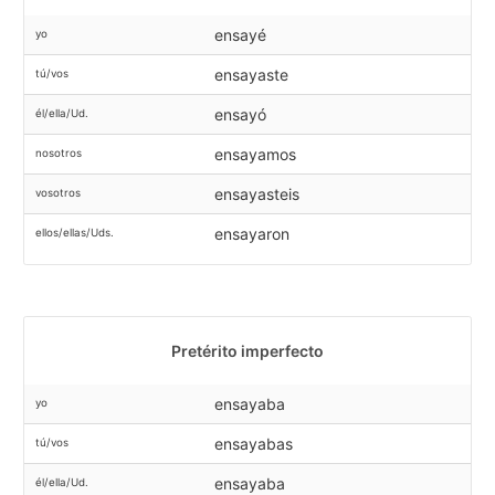
ensayé
yo
ensayaste
tú/vos
ensayó
él/ella/Ud.
ensayamos
nosotros
ensayasteis
vosotros
ensayaron
ellos/ellas/Uds.
Pretérito imperfecto
ensayaba
yo
ensayabas
tú/vos
ensayaba
él/ella/Ud.