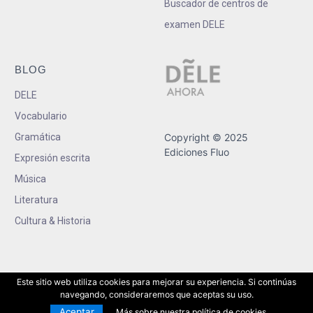
Buscador de centros de
examen DELE
BLOG
DELE
Vocabulario
Gramática
Copyright © 2025
Ediciones Fluo
Expresión escrita
Música
Literatura
Cultura & Historia
Este sitio web utiliza cookies para mejorar su experiencia. Si continúas
navegando, consideraremos que aceptas su uso.
Aceptar
Más sobre nuestra política de cookies