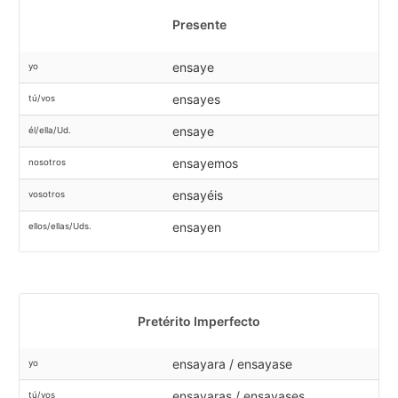
Presente
ensaye
yo
ensayes
tú/vos
ensaye
él/ella/Ud.
ensayemos
nosotros
ensayéis
vosotros
ensayen
ellos/ellas/Uds.
Pretérito Imperfecto
ensayara / ensayase
yo
ensayaras / ensayases
tú/vos