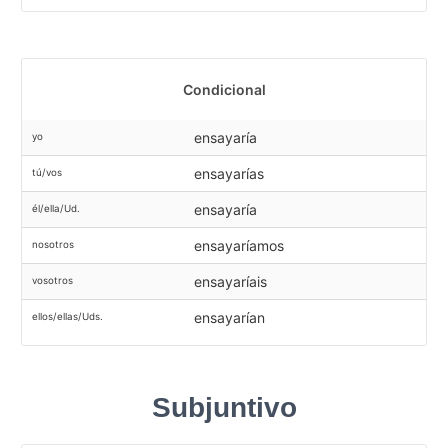
Condicional
ensayaría
yo
ensayarías
tú/vos
ensayaría
él/ella/Ud.
ensayaríamos
nosotros
ensayaríais
vosotros
ensayarían
ellos/ellas/Uds.
Subjuntivo