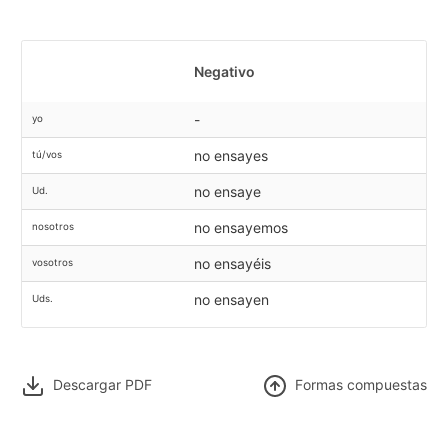
Negativo
-
yo
no ensayes
tú/vos
no ensaye
Ud.
no ensayemos
nosotros
no ensayéis
vosotros
no ensayen
Uds.
Descargar PDF
F
ormas compuestas