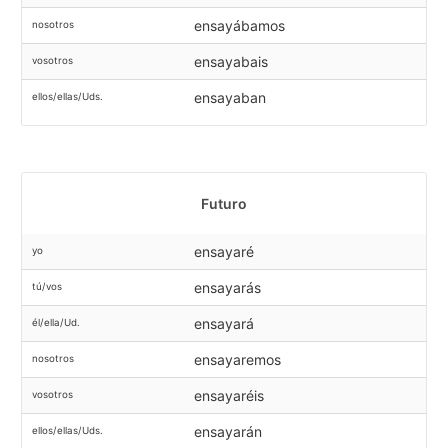
ensayábamos
nosotros
ensayabais
vosotros
ensayaban
ellos/ellas/Uds.
Futuro
ensayaré
yo
ensayarás
tú/vos
ensayará
él/ella/Ud.
ensayaremos
nosotros
ensayaréis
vosotros
ensayarán
ellos/ellas/Uds.