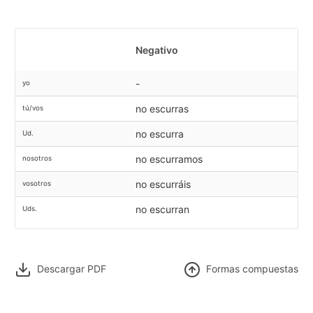
Negativo
-
yo
no escurras
tú/vos
no escurra
Ud.
no escurramos
nosotros
no escurráis
vosotros
no escurran
Uds.
Descargar PDF
F
ormas compuestas