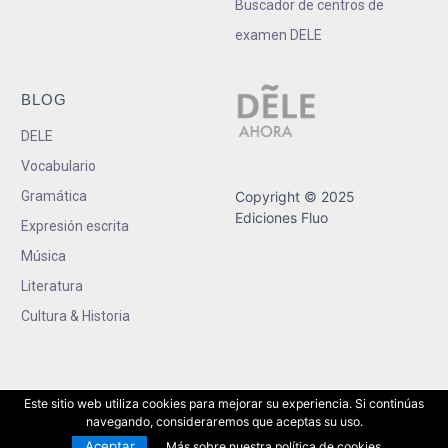
Buscador de centros de
examen DELE
BLOG
DELE
Vocabulario
Gramática
Copyright © 2025
Ediciones Fluo
Expresión escrita
Música
Literatura
Cultura & Historia
Este sitio web utiliza cookies para mejorar su experiencia. Si continúas
navegando, consideraremos que aceptas su uso.
Aceptar
Más sobre nuestra política de cookies