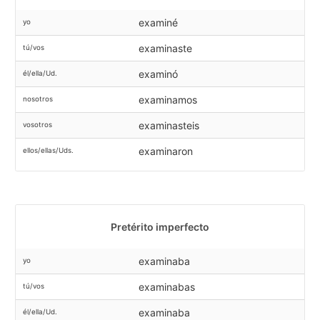
examiné
yo
examinaste
tú/vos
examinó
él/ella/Ud.
examinamos
nosotros
examinasteis
vosotros
examinaron
ellos/ellas/Uds.
Pretérito imperfecto
examinaba
yo
examinabas
tú/vos
examinaba
él/ella/Ud.