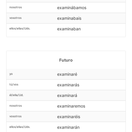
examinábamos
nosotros
examinabais
vosotros
examinaban
ellos/ellas/Uds.
Futuro
examinaré
yo
examinarás
tú/vos
examinará
él/ella/Ud.
examinaremos
nosotros
examinaréis
vosotros
examinarán
ellos/ellas/Uds.