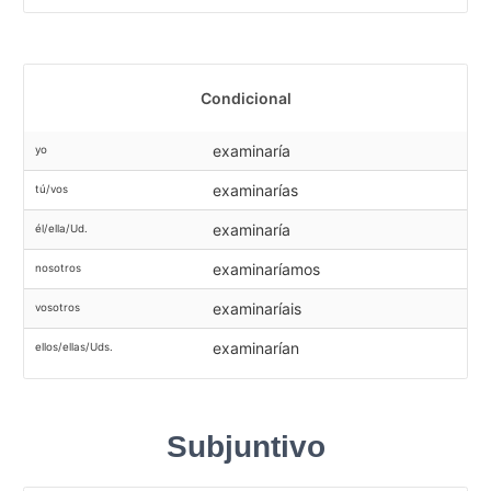
Condicional
examinaría
yo
examinarías
tú/vos
examinaría
él/ella/Ud.
examinaríamos
nosotros
examinaríais
vosotros
examinarían
ellos/ellas/Uds.
Subjuntivo