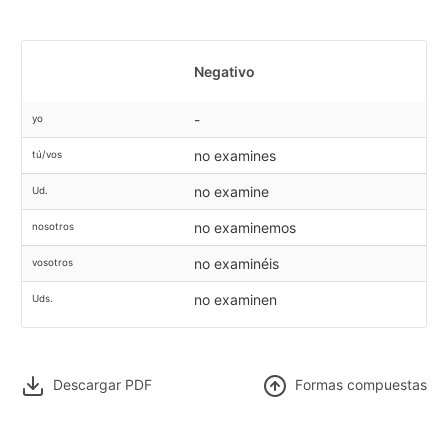
Negativo
-
yo
no examines
tú/vos
no examine
Ud.
no examinemos
nosotros
no examinéis
vosotros
no examinen
Uds.
Descargar PDF
F
ormas compuestas