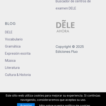
Buscador de centros de
examen DELE
BLOG
DELE
Vocabulario
Gramática
Copyright © 2025
Ediciones Fluo
Expresión escrita
Música
Literatura
Cultura & Historia
Este sitio web utiliza cookies para mejorar su experiencia. Si continúas
navegando, consideraremos que aceptas su uso.
Aceptar
Más sobre nuestra política de cookies