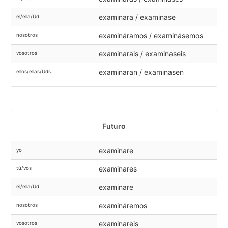
examinara / examinase
él/ella/Ud.
examináramos / examinásemos
nosotros
examinarais / examinaseis
vosotros
examinaran / examinasen
ellos/ellas/Uds.
Futuro
examinare
yo
examinares
tú/vos
examinare
él/ella/Ud.
examináremos
nosotros
examinareis
vosotros