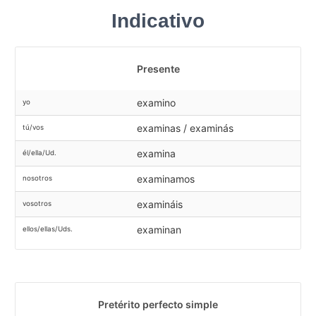
Indicativo
Presente
examino
yo
examinas / examinás
tú/vos
examina
él/ella/Ud.
examinamos
nosotros
examináis
vosotros
examinan
ellos/ellas/Uds.
Pretérito perfecto simple