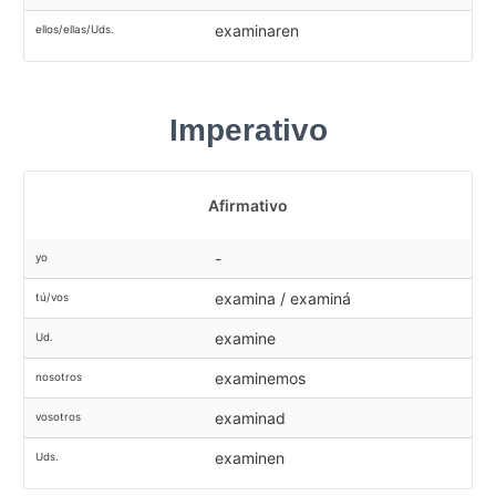
examinaren
ellos/ellas/Uds.
Imperativo
Afirmativo
-
yo
examina / examiná
tú/vos
examine
Ud.
examinemos
nosotros
examinad
vosotros
examinen
Uds.