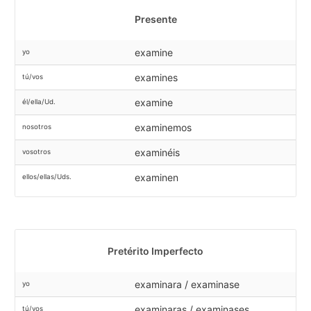
Presente
examine
yo
examines
tú/vos
examine
él/ella/Ud.
examinemos
nosotros
examinéis
vosotros
examinen
ellos/ellas/Uds.
Pretérito Imperfecto
examinara / examinase
yo
examinaras / examinases
tú/vos