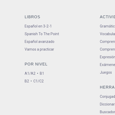
LIBROS
ACTIV
Español en 3-2-1
Gramátic
Spanish To The Point
Vocabula
Español avanzado
Comprens
Vamos a practicar
Comprens
Expresión
POR NIVEL
Exámene
Juegos
A1/A2
•
B1
B2
•
C1/C2
HERRA
Conjugad
Diccionar
Buscador