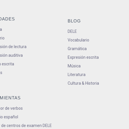
IDADES
BLOG
a
DELE
rio
Vocabulario
ión de lectura
Gramática
ión auditiva
Expresión escrita
 escrita
Música
s
Literatura
Cultura & Historia
MIENTAS
or de verbos
io español
 de centros de examen DELE