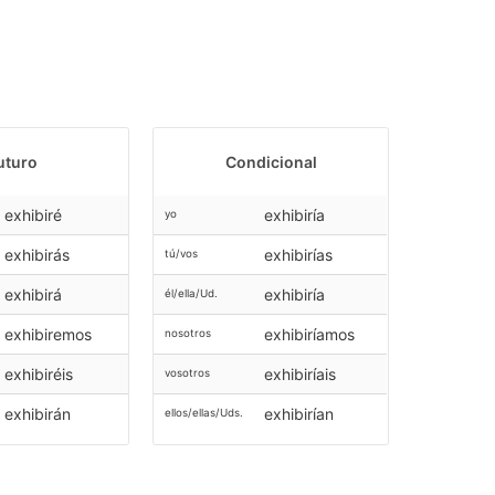
uturo
Condicional
exhibiré
exhibiría
yo
exhibirás
exhibirías
tú/vos
exhibirá
exhibiría
él/ella/Ud.
exhibiremos
exhibiríamos
nosotros
exhibiréis
exhibiríais
vosotros
exhibirán
exhibirían
ellos/ellas/Uds.