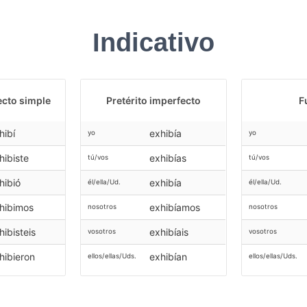
Indicativo
ecto simple
Pretérito imperfecto
F
hibí
exhibía
yo
yo
hibiste
exhibías
tú/vos
tú/vos
hibió
exhibía
él/ella/Ud.
él/ella/Ud.
hibimos
exhibíamos
nosotros
nosotros
hibisteis
exhibíais
vosotros
vosotros
hibieron
exhibían
ellos/ellas/Uds.
ellos/ellas/Uds.