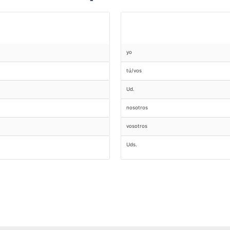
yo
tú/vos
Ud.
nosotros
vosotros
Uds.