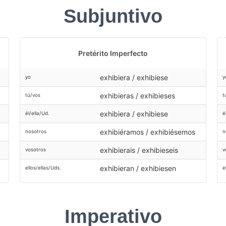
Subjuntivo
Pretérito Imperfecto
exhibiera / exhibiese
yo
y
exhibieras / exhibieses
tú/vos
t
exhibiera / exhibiese
él/ella/Ud.
é
exhibiéramos / exhibiésemos
nosotros
n
exhibierais / exhibieseis
vosotros
v
exhibieran / exhibiesen
ellos/ellas/Uds.
e
Imperativo