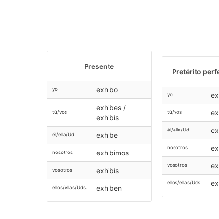
Presente
Pretérito perf
exhibo
yo
ex
yo
exhibes /
ex
tú/vos
tú/vos
exhibís
ex
él/ella/Ud.
exhibe
él/ella/Ud.
ex
nosotros
exhibimos
nosotros
ex
vosotros
exhibís
vosotros
ex
ellos/ellas/Uds.
exhiben
ellos/ellas/Uds.