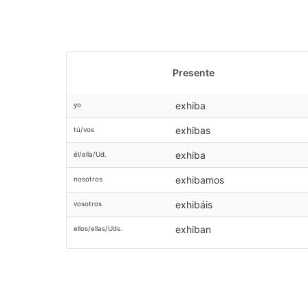
Presente
exhiba
yo
exhibas
tú/vos
exhiba
él/ella/Ud.
exhibamos
nosotros
exhibáis
vosotros
exhiban
ellos/ellas/Uds.