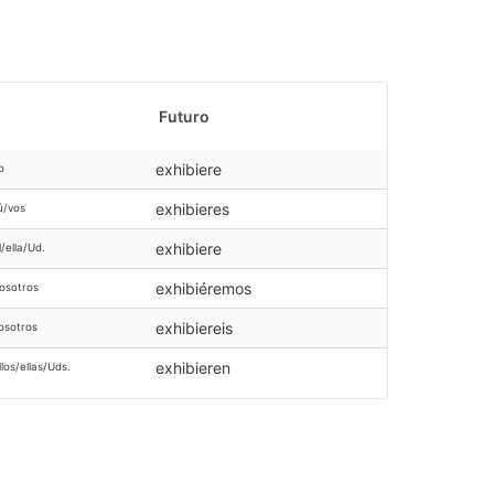
Futuro
exhibiere
o
exhibieres
ú/vos
exhibiere
l/ella/Ud.
exhibiéremos
osotros
exhibiereis
osotros
exhibieren
llos/ellas/Uds.