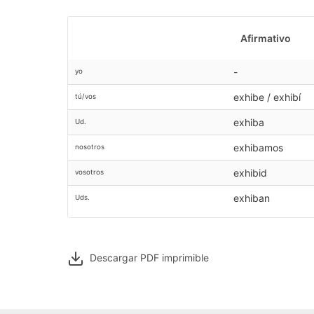
Afirmativo
-
yo
exhibe / exhibí
tú/vos
exhiba
Ud.
exhibamos
nosotros
exhibid
vosotros
exhiban
Uds.
Descargar PDF
imprimible