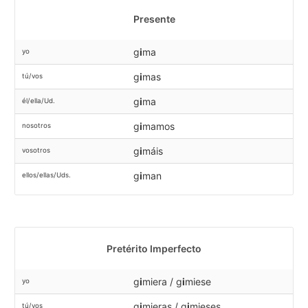
Presente
g
i
ma
yo
g
i
mas
tú/vos
g
i
ma
él/ella/Ud.
g
i
mamos
nosotros
g
i
máis
vosotros
g
i
man
ellos/ellas/Uds.
Pretérito Imperfecto
g
i
miera / g
i
miese
yo
g
i
mieras / g
i
mieses
tú/vos