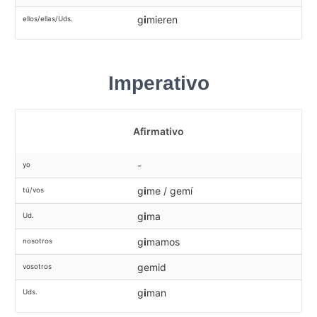
g
i
mieren
ellos/ellas/Uds.
Imperativo
Afirmativo
-
yo
g
i
me / gemí
tú/vos
g
i
ma
Ud.
g
i
mamos
nosotros
gemid
vosotros
g
i
man
Uds.