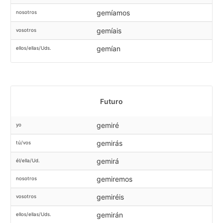
gemíamos
nosotros
gemíais
vosotros
gemían
ellos/ellas/Uds.
Futuro
gemiré
yo
gemirás
tú/vos
gemirá
él/ella/Ud.
gemiremos
nosotros
gemiréis
vosotros
gemirán
ellos/ellas/Uds.