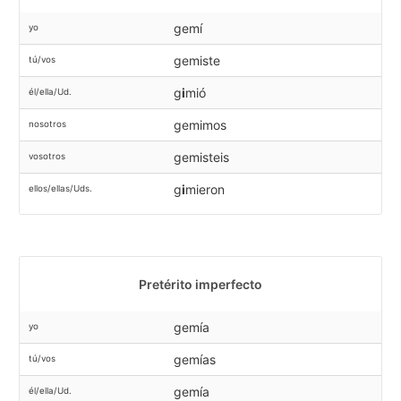
gemí
yo
gemiste
tú/vos
g
i
mió
él/ella/Ud.
gemimos
nosotros
gemisteis
vosotros
g
i
mieron
ellos/ellas/Uds.
Pretérito imperfecto
gemía
yo
gemías
tú/vos
gemía
él/ella/Ud.