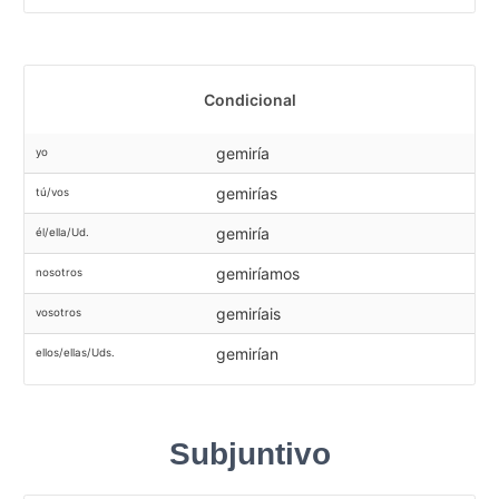
Condicional
gemiría
yo
gemirías
tú/vos
gemiría
él/ella/Ud.
gemiríamos
nosotros
gemiríais
vosotros
gemirían
ellos/ellas/Uds.
Subjuntivo