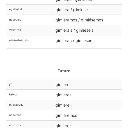
g
i
miera / g
i
miese
él/ella/Ud.
g
i
miéramos / g
i
miésemos
nosotros
g
i
mierais / g
i
mieseis
vosotros
g
i
mieran / g
i
miesen
ellos/ellas/Uds.
Futuro
g
i
miere
yo
g
i
mieres
tú/vos
g
i
miere
él/ella/Ud.
g
i
miéremos
nosotros
g
i
miereis
vosotros