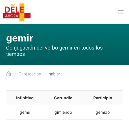
gemir
Conjugación del verbo gemir en todos los
tiempos
Conjugación
hablar
Infinitivo
Gerundio
Participio
gemir
g
i
miendo
gemido