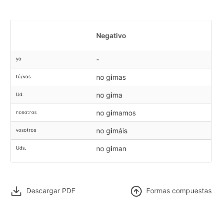
Negativo
-
yo
no g
i
mas
tú/vos
no g
i
ma
Ud.
no g
i
mamos
nosotros
no g
i
máis
vosotros
no g
i
man
Uds.
Descargar PDF
F
ormas compuestas