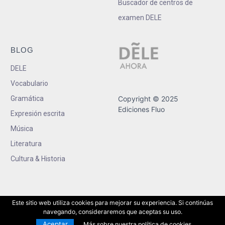
Buscador de centros de
examen DELE
BLOG
DELE
Vocabulario
Gramática
Copyright © 2025
Ediciones Fluo
Expresión escrita
Música
Literatura
Cultura & Historia
Este sitio web utiliza cookies para mejorar su experiencia. Si continúas
navegando, consideraremos que aceptas su uso.
Aceptar
Más sobre nuestra política de cookies