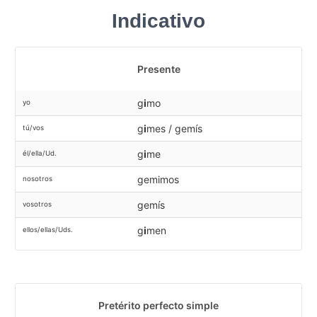
Indicativo
Presente
g
i
mo
yo
g
i
mes / gemís
tú/vos
g
i
me
él/ella/Ud.
gemimos
nosotros
gemís
vosotros
g
i
men
ellos/ellas/Uds.
Pretérito perfecto simple