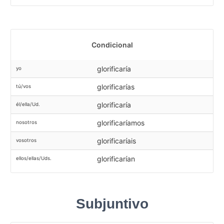
Condicional
glorificaría
yo
glorificarías
tú/vos
glorificaría
él/ella/Ud.
glorificaríamos
nosotros
glorificaríais
vosotros
glorificarían
ellos/ellas/Uds.
Subjuntivo