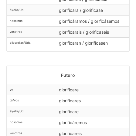
glorificara / glorificase
él/ella/Ud.
glorificáramos / glorificásemos
nosotros
glorificarais / glorificaseis
vosotros
glorificaran / glorificasen
ellos/ellas/Uds.
Futuro
glorificare
yo
glorificares
tú/vos
glorificare
él/ella/Ud.
glorificáremos
nosotros
glorificareis
vosotros