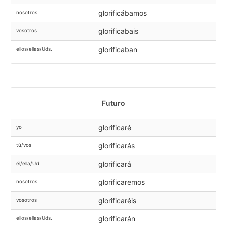
glorificábamos
nosotros
glorificabais
vosotros
glorificaban
ellos/ellas/Uds.
Futuro
glorificaré
yo
glorificarás
tú/vos
glorificará
él/ella/Ud.
glorificaremos
nosotros
glorificaréis
vosotros
glorificarán
ellos/ellas/Uds.