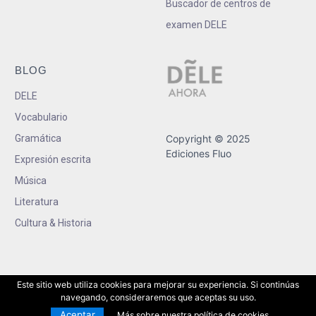
Buscador de centros de
examen DELE
BLOG
DELE
Vocabulario
Gramática
Copyright © 2025
Ediciones Fluo
Expresión escrita
Música
Literatura
Cultura & Historia
Este sitio web utiliza cookies para mejorar su experiencia. Si continúas
navegando, consideraremos que aceptas su uso.
Aceptar
Más sobre nuestra política de cookies