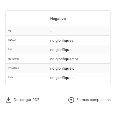
Negativo
-
yo
no glorifi
qu
es
tú/vos
no glorifi
qu
e
Ud.
no glorifi
qu
emos
nosotros
no glorifi
qu
éis
vosotros
no glorifi
qu
en
Uds.
Descargar PDF
F
ormas compuestas