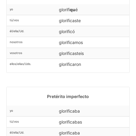
glorifi
qu
é
yo
glorificaste
tú/vos
glorificó
él/ella/Ud.
glorificamos
nosotros
glorificasteis
vosotros
glorificaron
ellos/ellas/Uds.
Pretérito imperfecto
glorificaba
yo
glorificabas
tú/vos
glorificaba
él/ella/Ud.