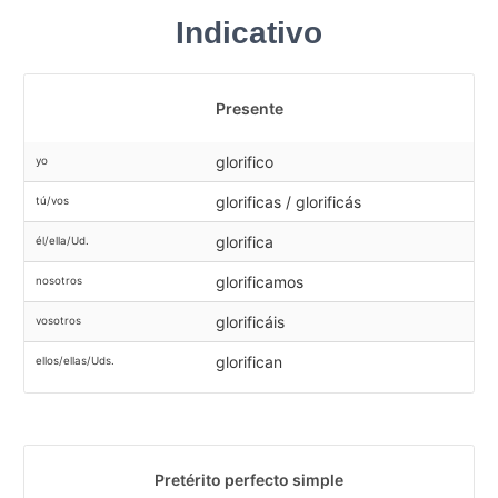
Indicativo
Presente
glorifico
yo
glorificas / glorificás
tú/vos
glorifica
él/ella/Ud.
glorificamos
nosotros
glorificáis
vosotros
glorifican
ellos/ellas/Uds.
Pretérito perfecto simple