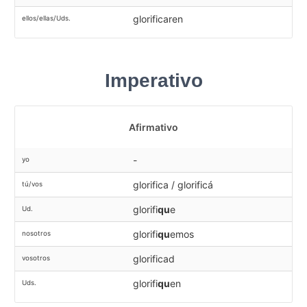
glorificaren
ellos/ellas/Uds.
Imperativo
Afirmativo
-
yo
glorifica / glorificá
tú/vos
glorifi
qu
e
Ud.
glorifi
qu
emos
nosotros
glorificad
vosotros
glorifi
qu
en
Uds.