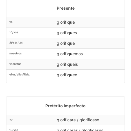
Presente
glorifi
qu
e
yo
glorifi
qu
es
tú/vos
glorifi
qu
e
él/ella/Ud.
glorifi
qu
emos
nosotros
glorifi
qu
éis
vosotros
glorifi
qu
en
ellos/ellas/Uds.
Pretérito Imperfecto
glorificara / glorificase
yo
glorificaras / glorificases
tú/vos