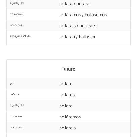
hollara / hollase
él/ella/Ud.
holláramos / hollásemos
nosotros
hollarais / hollaseis
vosotros
hollaran / hollasen
ellos/ellas/Uds.
Futuro
hollare
yo
hollares
tú/vos
hollare
él/ella/Ud.
holláremos
nosotros
hollareis
vosotros