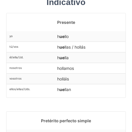
Indicativo
Presente
h
ue
llo
yo
h
ue
llas / hollás
tú/vos
h
ue
lla
él/ella/Ud.
hollamos
nosotros
holláis
vosotros
h
ue
llan
ellos/ellas/Uds.
Pretérito perfecto simple