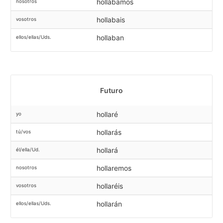
hollábamos
nosotros
hollabais
vosotros
hollaban
ellos/ellas/Uds.
Futuro
hollaré
yo
hollarás
tú/vos
hollará
él/ella/Ud.
hollaremos
nosotros
hollaréis
vosotros
hollarán
ellos/ellas/Uds.