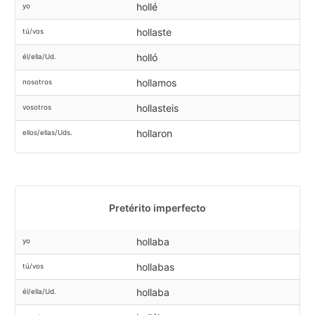
hollé
yo
hollaste
tú/vos
holló
él/ella/Ud.
hollamos
nosotros
hollasteis
vosotros
hollaron
ellos/ellas/Uds.
Pretérito imperfecto
hollaba
yo
hollabas
tú/vos
hollaba
él/ella/Ud.