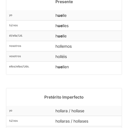
Presente
h
ue
lle
yo
h
ue
lles
tú/vos
h
ue
lle
él/ella/Ud.
hollemos
nosotros
holléis
vosotros
h
ue
llen
ellos/ellas/Uds.
Pretérito Imperfecto
hollara / hollase
yo
hollaras / hollases
tú/vos