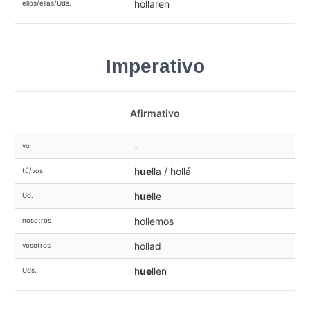
hollaren
ellos/ellas/Uds.
Imperativo
Afirmativo
-
yo
h
ue
lla / hollá
tú/vos
h
ue
lle
Ud.
hollemos
nosotros
hollad
vosotros
h
ue
llen
Uds.