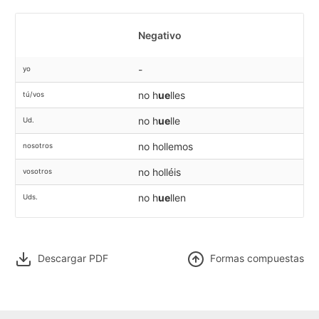
Negativo
-
yo
no h
ue
lles
tú/vos
no h
ue
lle
Ud.
no hollemos
nosotros
no holléis
vosotros
no h
ue
llen
Uds.
Descargar PDF
F
ormas compuestas