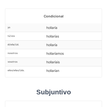
Condicional
hollaría
yo
hollarías
tú/vos
hollaría
él/ella/Ud.
hollaríamos
nosotros
hollaríais
vosotros
hollarían
ellos/ellas/Uds.
Subjuntivo