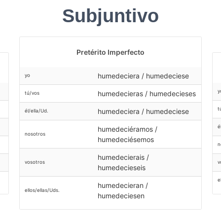
Subjuntivo
Pretérito Imperfecto
humedeciera / humedeciese
yo
y
humedecieras / humedecieses
tú/vos
t
humedeciera / humedeciese
él/ella/Ud.
é
humedeciéramos /
nosotros
humedeciésemos
n
humedecierais /
v
vosotros
humedecieseis
e
humedecieran /
ellos/ellas/Uds.
humedeciesen