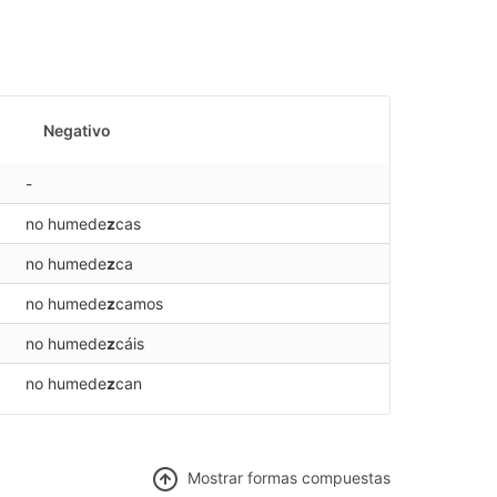
Negativo
-
no humede
z
cas
no humede
z
ca
no humede
z
camos
no humede
z
cáis
no humede
z
can
Mostrar f
ormas compuestas