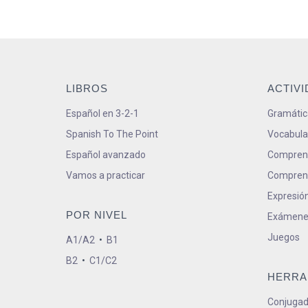
LIBROS
ACTIV
Español en 3-2-1
Gramátic
Spanish To The Point
Vocabula
Español avanzado
Comprens
Vamos a practicar
Comprens
Expresión
POR NIVEL
Exámene
Juegos
A1/A2
•
B1
B2
•
C1/C2
HERRA
Conjugad