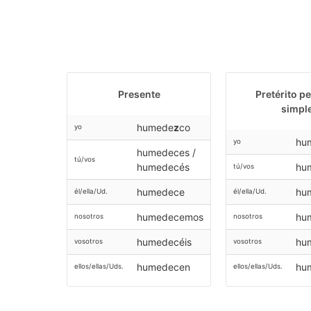
Presente
Pretérito p
simpl
humede
z
co
yo
hu
yo
humedeces /
tú/vos
humedecés
hu
tú/vos
humedece
hu
él/ella/Ud.
él/ella/Ud.
humedecemos
hu
nosotros
nosotros
humedecéis
hum
vosotros
vosotros
humedecen
hu
ellos/ellas/Uds.
ellos/ellas/Uds.