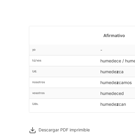
Afirmativo
-
yo
humedece / hum
tú/vos
humede
z
ca
Ud.
humede
z
camos
nosotros
humedeced
vosotros
humede
z
can
Uds.
Descargar PDF
imprimible