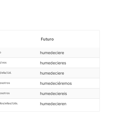
Futuro
humedeciere
o
humedecieres
ú/vos
humedeciere
l/ella/Ud.
humedeciéremos
osotros
humedeciereis
osotros
humedecieren
llos/ellas/Uds.