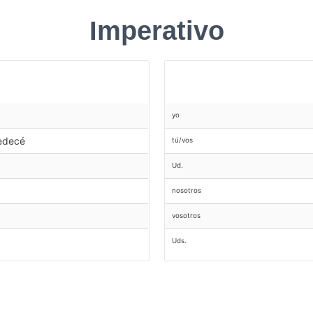
Imperativo
yo
edecé
tú/vos
Ud.
nosotros
vosotros
Uds.