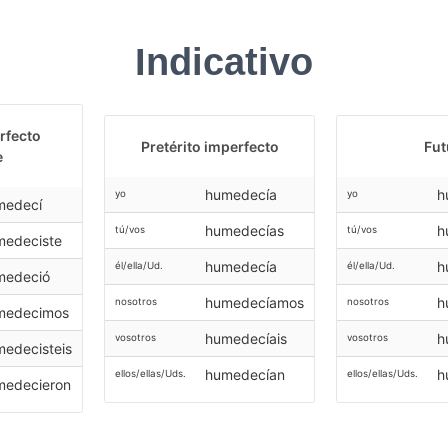
Indicativo
erfecto
Pretérito imperfecto
Fut
e
humedecía
h
yo
yo
medecí
humedecías
h
tú/vos
tú/vos
medeciste
humedecía
h
él/ella/Ud.
él/ella/Ud.
medeció
humedecíamos
h
nosotros
nosotros
medecimos
humedecíais
h
vosotros
vosotros
edecisteis
humedecían
h
ellos/ellas/Uds.
ellos/ellas/Uds.
medecieron