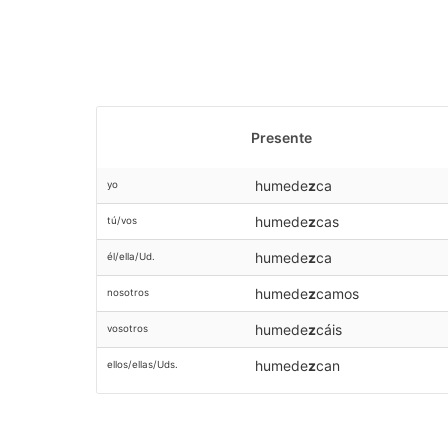
Presente
humede
z
ca
yo
humede
z
cas
tú/vos
humede
z
ca
él/ella/Ud.
humede
z
camos
nosotros
humede
z
cáis
vosotros
humede
z
can
ellos/ellas/Uds.