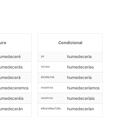
uro
Condicional
umedeceré
humedecería
yo
umedecerás
humedecerías
tú/vos
umedecerá
humedecería
él/ella/Ud.
umedeceremos
humedeceríamos
nosotros
umedeceréis
humedeceríais
vosotros
umedecerán
humedecerían
ellos/ellas/Uds.