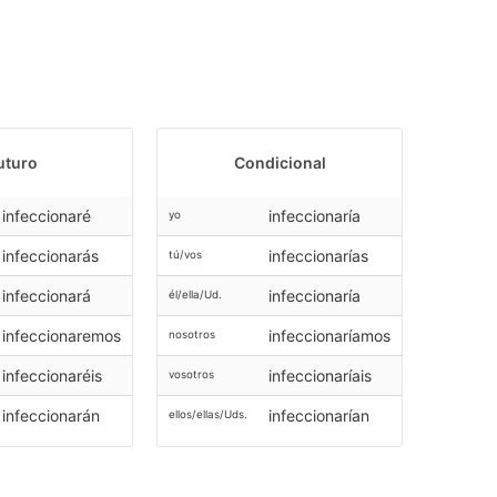
uturo
Condicional
infeccionaré
infeccionaría
yo
infeccionarás
infeccionarías
tú/vos
infeccionará
infeccionaría
él/ella/Ud.
infeccionaremos
infeccionaríamos
nosotros
infeccionaréis
infeccionaríais
vosotros
infeccionarán
infeccionarían
ellos/ellas/Uds.