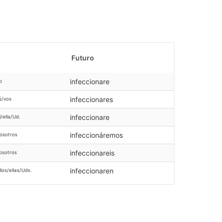
Futuro
infeccionare
o
infeccionares
ú/vos
infeccionare
l/ella/Ud.
infeccionáremos
osotros
infeccionareis
osotros
infeccionaren
llos/ellas/Uds.