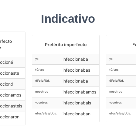
Indicativo
rfecto
Pretérito imperfecto
F
e
infeccionaba
yo
yo
eccioné
infeccionabas
tú/vos
tú/vos
eccionaste
infeccionaba
él/ella/Ud.
él/ella/Ud.
eccionó
infeccionábamos
nosotros
nosotros
eccionamos
infeccionabais
vosotros
vosotros
eccionasteis
infeccionaban
ellos/ellas/Uds.
ellos/ellas/Uds.
eccionaron