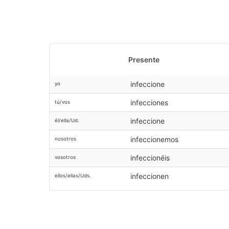
Presente
infeccione
yo
infecciones
tú/vos
infeccione
él/ella/Ud.
infeccionemos
nosotros
infeccionéis
vosotros
infeccionen
ellos/ellas/Uds.