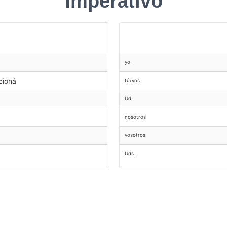
Imperativo
yo
cioná
tú/vos
Ud.
nosotros
vosotros
Uds.