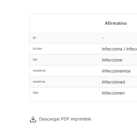
Afirmativo
-
yo
infecciona / infec
tú/vos
infeccione
Ud.
infeccionemos
nosotros
infeccionad
vosotros
infeccionen
Uds.
Descargar PDF
imprimible