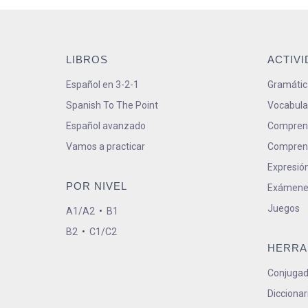
LIBROS
ACTIV
Español en 3-2-1
Gramátic
Spanish To The Point
Vocabula
Español avanzado
Comprens
Vamos a practicar
Comprens
Expresión
POR NIVEL
Exámene
Juegos
A1/A2
•
B1
B2
•
C1/C2
HERRA
Conjugad
Diccionar