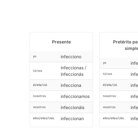
Presente
Pretérito pe
simpl
infecciono
yo
inf
yo
infeccionas /
tú/vos
infeccionás
inf
tú/vos
infecciona
inf
él/ella/Ud.
él/ella/Ud.
infeccionamos
inf
nosotros
nosotros
infeccionáis
inf
vosotros
vosotros
infeccionan
inf
ellos/ellas/Uds.
ellos/ellas/Uds.