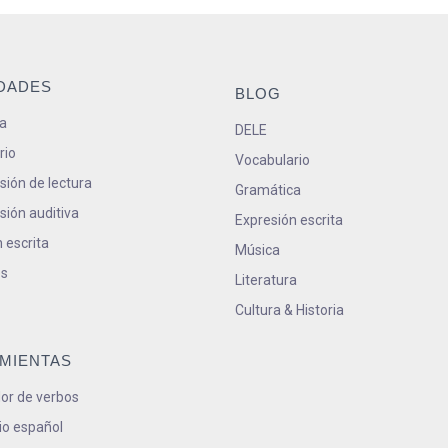
IDADES
BLOG
a
DELE
rio
Vocabulario
ión de lectura
Gramática
ión auditiva
Expresión escrita
 escrita
Música
s
Literatura
Cultura & Historia
MIENTAS
or de verbos
io español