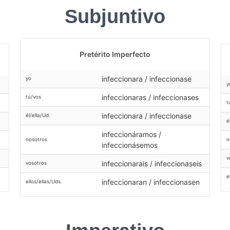
Subjuntivo
Pretérito Imperfecto
infeccionara / infeccionase
yo
y
infeccionaras / infeccionases
tú/vos
t
infeccionara / infeccionase
él/ella/Ud.
é
infeccionáramos /
n
nosotros
infeccionásemos
v
infeccionarais / infeccionaseis
vosotros
e
infeccionaran / infeccionasen
ellos/ellas/Uds.