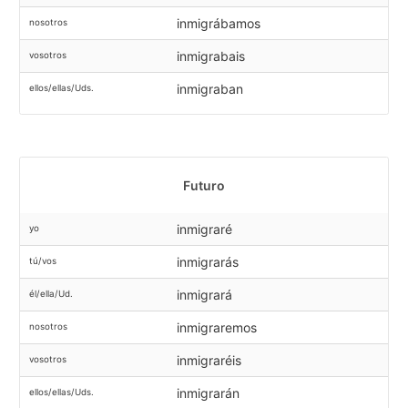
inmigrábamos
nosotros
inmigrabais
vosotros
inmigraban
ellos/ellas/Uds.
Futuro
inmigraré
yo
inmigrarás
tú/vos
inmigrará
él/ella/Ud.
inmigraremos
nosotros
inmigraréis
vosotros
inmigrarán
ellos/ellas/Uds.