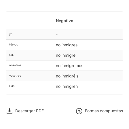
Negativo
-
yo
no inmigres
tú/vos
no inmigre
Ud.
no inmigremos
nosotros
no inmigréis
vosotros
no inmigren
Uds.
Descargar PDF
F
ormas compuestas