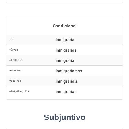
Condicional
inmigraría
yo
inmigrarías
tú/vos
inmigraría
él/ella/Ud.
inmigraríamos
nosotros
inmigraríais
vosotros
inmigrarían
ellos/ellas/Uds.
Subjuntivo