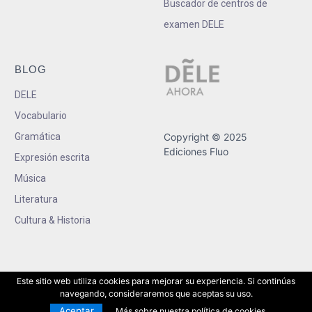
Buscador de centros de
examen DELE
BLOG
DELE
Vocabulario
Gramática
Copyright © 2025
Ediciones Fluo
Expresión escrita
Música
Literatura
Cultura & Historia
Este sitio web utiliza cookies para mejorar su experiencia. Si continúas
navegando, consideraremos que aceptas su uso.
Aceptar
Más sobre nuestra política de cookies