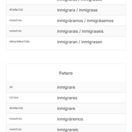
inmigrara / inmigrase
él/ella/Ud.
inmigráramos / inmigrásemos
nosotros
inmigrarais / inmigraseis
vosotros
inmigraran / inmigrasen
ellos/ellas/Uds.
Futuro
inmigrare
yo
inmigrares
tú/vos
inmigrare
él/ella/Ud.
inmigráremos
nosotros
inmigrareis
vosotros