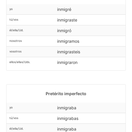
inmigré
yo
inmigraste
tú/vos
inmigró
él/ella/Ud.
inmigramos
nosotros
inmigrasteis
vosotros
inmigraron
ellos/ellas/Uds.
Pretérito imperfecto
inmigraba
yo
inmigrabas
tú/vos
inmigraba
él/ella/Ud.