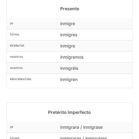
Presente
inmigre
yo
inmigres
tú/vos
inmigre
él/ella/Ud.
inmigremos
nosotros
inmigréis
vosotros
inmigren
ellos/ellas/Uds.
Pretérito Imperfecto
inmigrara / inmigrase
yo
inmigraras / inmigrases
tú/vos