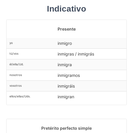
Indicativo
Presente
inmigro
yo
inmigras / inmigrás
tú/vos
inmigra
él/ella/Ud.
inmigramos
nosotros
inmigráis
vosotros
inmigran
ellos/ellas/Uds.
Pretérito perfecto simple