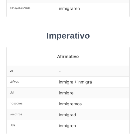
inmigraren
ellos/ellas/Uds.
Imperativo
Afirmativo
-
yo
inmigra / inmigrá
tú/vos
inmigre
Ud.
inmigremos
nosotros
inmigrad
vosotros
inmigren
Uds.