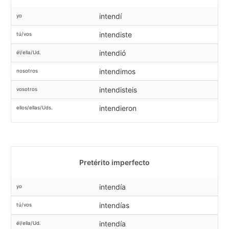
intendí
yo
intendiste
tú/vos
intendió
él/ella/Ud.
intendimos
nosotros
intendisteis
vosotros
intendieron
ellos/ellas/Uds.
Pretérito imperfecto
intendía
yo
intendías
tú/vos
intendía
él/ella/Ud.