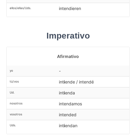
intendieren
ellos/ellas/Uds.
Imperativo
Afirmativo
-
yo
int
i
ende / intendé
tú/vos
int
i
enda
Ud.
intendamos
nosotros
intended
vosotros
int
i
endan
Uds.