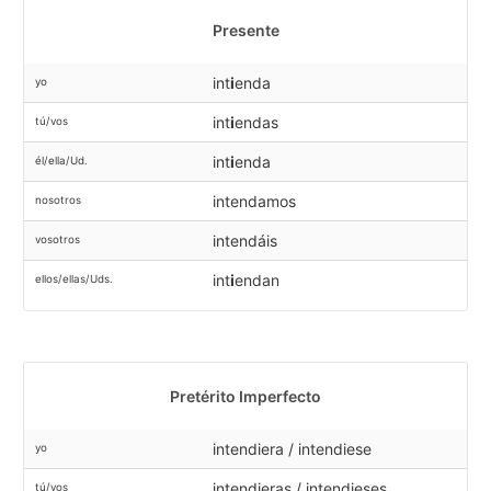
Presente
int
i
enda
yo
int
i
endas
tú/vos
int
i
enda
él/ella/Ud.
intendamos
nosotros
intendáis
vosotros
int
i
endan
ellos/ellas/Uds.
Pretérito Imperfecto
intendiera / intendiese
yo
intendieras / intendieses
tú/vos