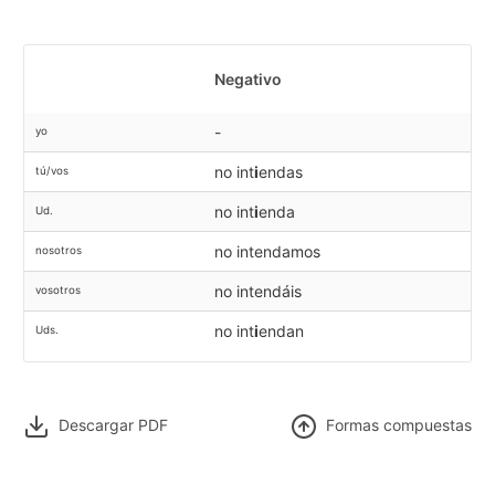
Negativo
-
yo
no int
i
endas
tú/vos
no int
i
enda
Ud.
no intendamos
nosotros
no intendáis
vosotros
no int
i
endan
Uds.
Descargar PDF
F
ormas compuestas