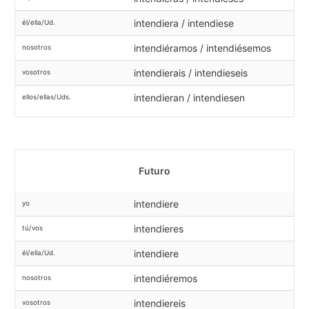
intendiera / intendiese
él/ella/Ud.
intendiéramos / intendiésemos
nosotros
intendierais / intendieseis
vosotros
intendieran / intendiesen
ellos/ellas/Uds.
Futuro
intendiere
yo
intendieres
tú/vos
intendiere
él/ella/Ud.
intendiéremos
nosotros
intendiereis
vosotros