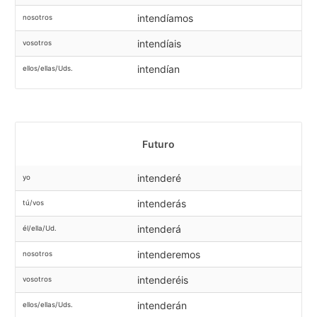
intendíamos
nosotros
intendíais
vosotros
intendían
ellos/ellas/Uds.
Futuro
intenderé
yo
intenderás
tú/vos
intenderá
él/ella/Ud.
intenderemos
nosotros
intenderéis
vosotros
intenderán
ellos/ellas/Uds.