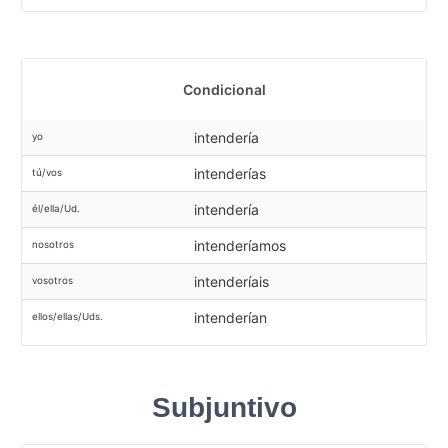
Condicional
intendería
yo
intenderías
tú/vos
intendería
él/ella/Ud.
intenderíamos
nosotros
intenderíais
vosotros
intenderían
ellos/ellas/Uds.
Subjuntivo