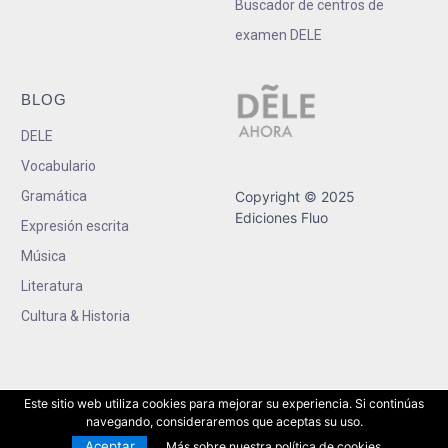
Buscador de centros de
examen DELE
BLOG
DELE
Vocabulario
Gramática
Copyright © 2025
Ediciones Fluo
Expresión escrita
Música
Literatura
Cultura & Historia
Este sitio web utiliza cookies para mejorar su experiencia. Si continúas
navegando, consideraremos que aceptas su uso.
Aceptar
Más sobre nuestra política de cookies