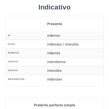
Indicativo
Presente
int
i
endo
yo
int
i
endes / intendés
tú/vos
int
i
ende
él/ella/Ud.
intendemos
nosotros
intendéis
vosotros
int
i
enden
ellos/ellas/Uds.
Pretérito perfecto simple