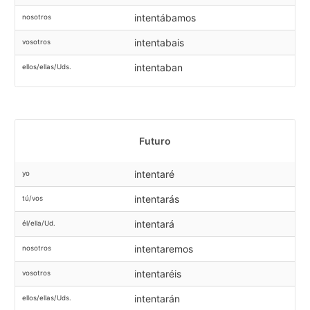
intentábamos
nosotros
intentabais
vosotros
intentaban
ellos/ellas/Uds.
Futuro
intentaré
yo
intentarás
tú/vos
intentará
él/ella/Ud.
intentaremos
nosotros
intentaréis
vosotros
intentarán
ellos/ellas/Uds.