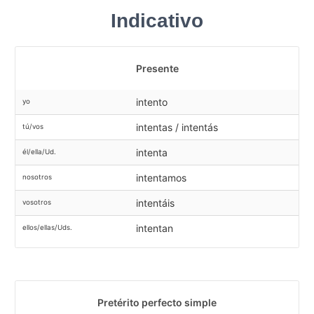
Indicativo
Presente
intento
yo
intentas / intentás
tú/vos
intenta
él/ella/Ud.
intentamos
nosotros
intentáis
vosotros
intentan
ellos/ellas/Uds.
Pretérito perfecto simple