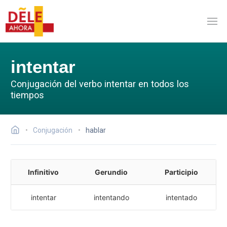
intentar
Conjugación del verbo intentar en todos los
tiempos
Conjugación
hablar
Infinitivo
Gerundio
Participio
intentar
intentando
intentado