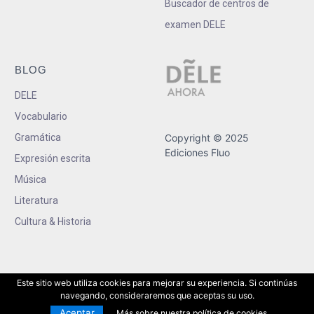
Buscador de centros de
examen DELE
BLOG
DELE
Vocabulario
Gramática
Copyright © 2025
Ediciones Fluo
Expresión escrita
Música
Literatura
Cultura & Historia
Este sitio web utiliza cookies para mejorar su experiencia. Si continúas
navegando, consideraremos que aceptas su uso.
Aceptar
Más sobre nuestra política de cookies