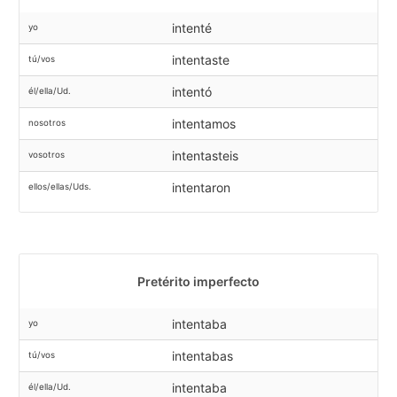
intenté
yo
intentaste
tú/vos
intentó
él/ella/Ud.
intentamos
nosotros
intentasteis
vosotros
intentaron
ellos/ellas/Uds.
Pretérito imperfecto
intentaba
yo
intentabas
tú/vos
intentaba
él/ella/Ud.