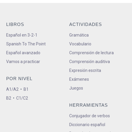
LIBROS
ACTIVIDADES
Español en 3-2-1
Gramática
Spanish To The Point
Vocabulario
Español avanzado
Comprensión de lectura
Vamos a practicar
Comprensión auditiva
Expresión escrita
POR NIVEL
Exámenes
Juegos
A1/A2
•
B1
B2
•
C1/C2
HERRAMIENTAS
Conjugador de verbos
Diccionario español