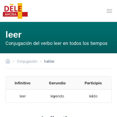
leer
Conjugación del verbo leer en todos los tiempos
Conjugación
hablar
Infinitivo
Gerundio
Participio
leer
le
y
endo
le
í
do