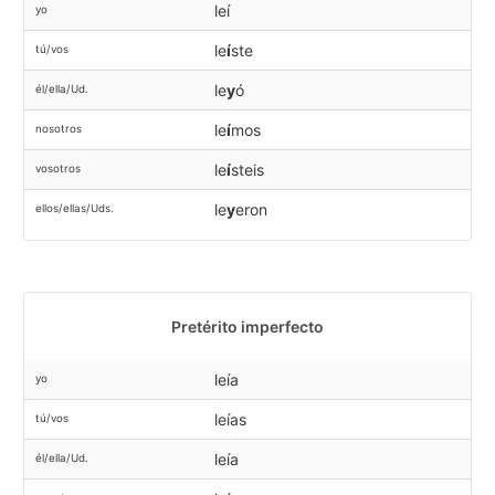
leí
yo
le
í
ste
tú/vos
le
y
ó
él/ella/Ud.
le
í
mos
nosotros
le
í
steis
vosotros
le
y
eron
ellos/ellas/Uds.
Pretérito imperfecto
leía
yo
leías
tú/vos
leía
él/ella/Ud.