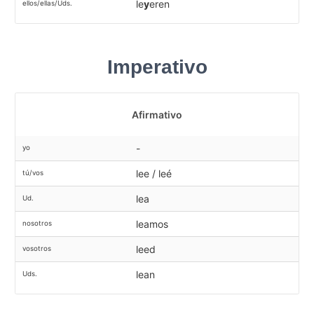
le
y
eren
ellos/ellas/Uds.
Imperativo
Afirmativo
-
yo
lee / leé
tú/vos
lea
Ud.
leamos
nosotros
leed
vosotros
lean
Uds.