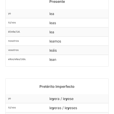
Presente
lea
yo
leas
tú/vos
lea
él/ella/Ud.
leamos
nosotros
leáis
vosotros
lean
ellos/ellas/Uds.
Pretérito Imperfecto
le
y
era / le
y
ese
yo
le
y
eras / le
y
eses
tú/vos