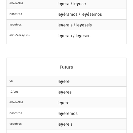
le
y
era / le
y
ese
él/ella/Ud.
le
y
éramos / le
y
ésemos
nosotros
le
y
erais / le
y
eseis
vosotros
le
y
eran / le
y
esen
ellos/ellas/Uds.
Futuro
le
y
ere
yo
le
y
eres
tú/vos
le
y
ere
él/ella/Ud.
le
y
éremos
nosotros
le
y
ereis
vosotros