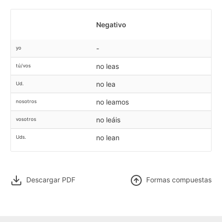
Negativo
-
yo
no leas
tú/vos
no lea
Ud.
no leamos
nosotros
no leáis
vosotros
no lean
Uds.
Descargar PDF
F
ormas compuestas