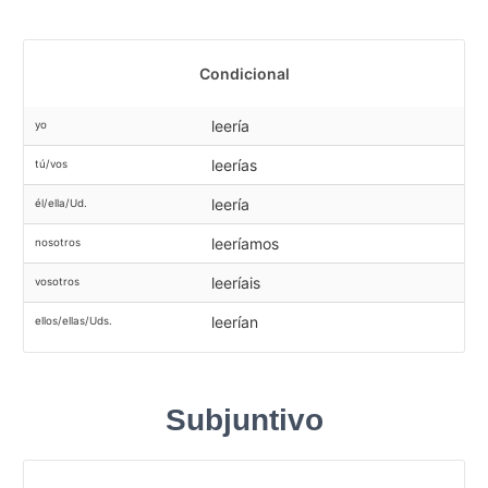
Condicional
leería
yo
leerías
tú/vos
leería
él/ella/Ud.
leeríamos
nosotros
leeríais
vosotros
leerían
ellos/ellas/Uds.
Subjuntivo