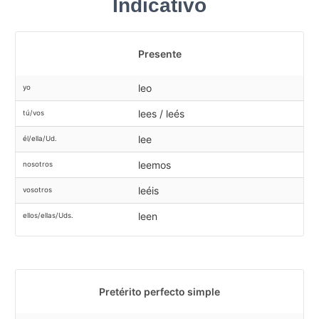
Indicativo
Presente
leo
yo
lees / leés
tú/vos
lee
él/ella/Ud.
leemos
nosotros
leéis
vosotros
leen
ellos/ellas/Uds.
Pretérito perfecto simple