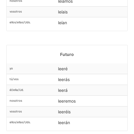
leíamos
nosotros
leíais
vosotros
leían
ellos/ellas/Uds.
Futuro
leeré
yo
leerás
tú/vos
leerá
él/ella/Ud.
leeremos
nosotros
leeréis
vosotros
leerán
ellos/ellas/Uds.