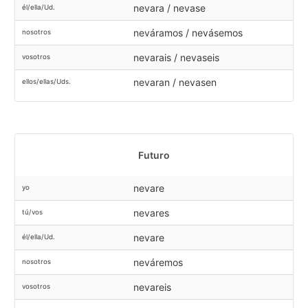
nevara / nevase
él/ella/Ud.
neváramos / nevásemos
nosotros
nevarais / nevaseis
vosotros
nevaran / nevasen
ellos/ellas/Uds.
Futuro
nevare
yo
nevares
tú/vos
nevare
él/ella/Ud.
neváremos
nosotros
nevareis
vosotros