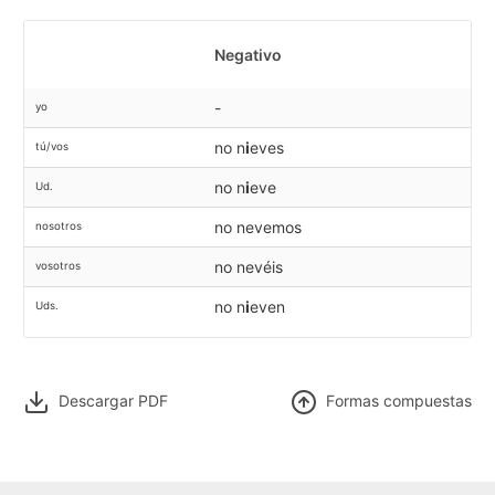
Negativo
-
yo
no n
i
eves
tú/vos
no n
i
eve
Ud.
no nevemos
nosotros
no nevéis
vosotros
no n
i
even
Uds.
Descargar PDF
F
ormas compuestas