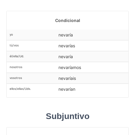
Condicional
nevaría
yo
nevarías
tú/vos
nevaría
él/ella/Ud.
nevaríamos
nosotros
nevaríais
vosotros
nevarían
ellos/ellas/Uds.
Subjuntivo