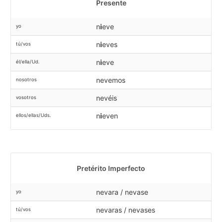
Presente
n
i
eve
yo
n
i
eves
tú/vos
n
i
eve
él/ella/Ud.
nevemos
nosotros
nevéis
vosotros
n
i
even
ellos/ellas/Uds.
Pretérito Imperfecto
nevara / nevase
yo
nevaras / nevases
tú/vos