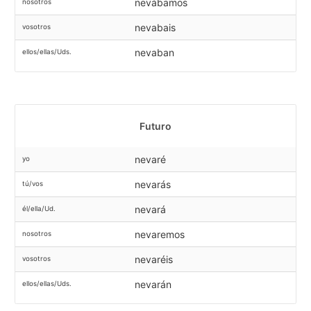
nevábamos
nosotros
nevabais
vosotros
nevaban
ellos/ellas/Uds.
Futuro
nevaré
yo
nevarás
tú/vos
nevará
él/ella/Ud.
nevaremos
nosotros
nevaréis
vosotros
nevarán
ellos/ellas/Uds.