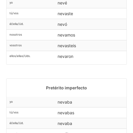
nevé
yo
nevaste
tú/vos
nevó
él/ella/Ud.
nevamos
nosotros
nevasteis
vosotros
nevaron
ellos/ellas/Uds.
Pretérito imperfecto
nevaba
yo
nevabas
tú/vos
nevaba
él/ella/Ud.