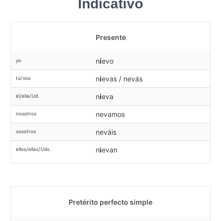
Indicativo
Presente
n
i
evo
yo
n
i
evas / nevás
tú/vos
n
i
eva
él/ella/Ud.
nevamos
nosotros
neváis
vosotros
n
i
evan
ellos/ellas/Uds.
Pretérito perfecto simple