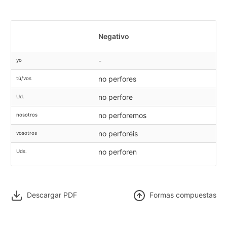
Negativo
-
yo
no perfores
tú/vos
no perfore
Ud.
no perforemos
nosotros
no perforéis
vosotros
no perforen
Uds.
Descargar PDF
F
ormas compuestas