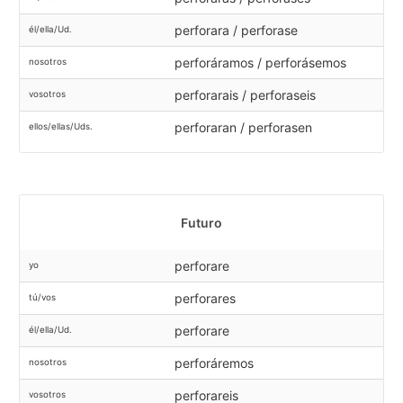
perforara / perforase
él/ella/Ud.
perforáramos / perforásemos
nosotros
perforarais / perforaseis
vosotros
perforaran / perforasen
ellos/ellas/Uds.
Futuro
perforare
yo
perforares
tú/vos
perforare
él/ella/Ud.
perforáremos
nosotros
perforareis
vosotros