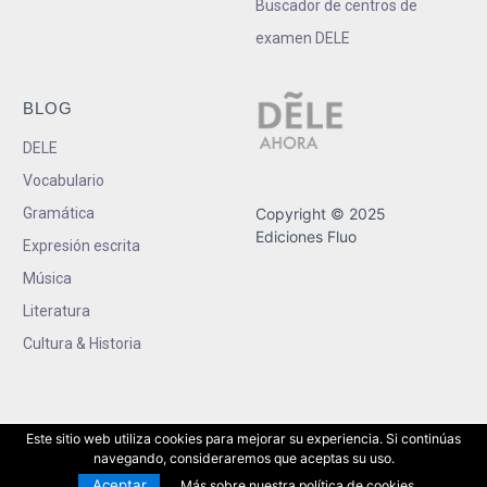
Buscador de centros de
examen DELE
BLOG
DELE
Vocabulario
Gramática
Copyright © 2025
Ediciones Fluo
Expresión escrita
Música
Literatura
Cultura & Historia
Este sitio web utiliza cookies para mejorar su experiencia. Si continúas
navegando, consideraremos que aceptas su uso.
Aceptar
Más sobre nuestra política de cookies