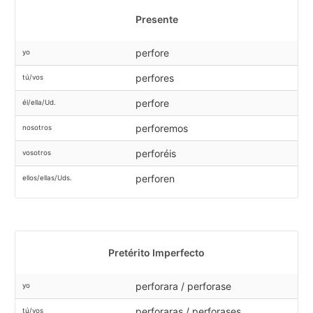
Presente
perfore
yo
perfores
tú/vos
perfore
él/ella/Ud.
perforemos
nosotros
perforéis
vosotros
perforen
ellos/ellas/Uds.
Pretérito Imperfecto
perforara / perforase
yo
perforaras / perforases
tú/vos