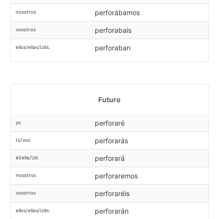
perforábamos
nosotros
perforabais
vosotros
perforaban
ellos/ellas/Uds.
Futuro
perforaré
yo
perforarás
tú/vos
perforará
él/ella/Ud.
perforaremos
nosotros
perforaréis
vosotros
perforarán
ellos/ellas/Uds.