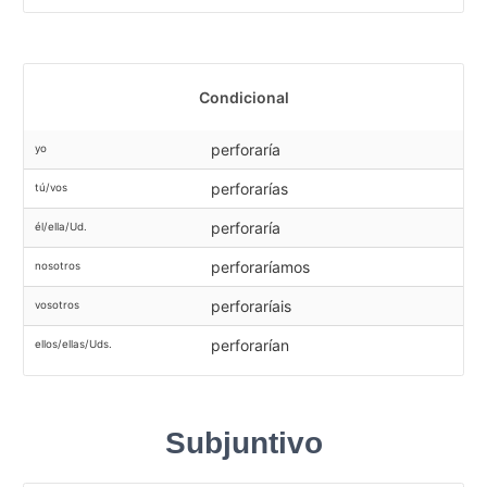
Condicional
perforaría
yo
perforarías
tú/vos
perforaría
él/ella/Ud.
perforaríamos
nosotros
perforaríais
vosotros
perforarían
ellos/ellas/Uds.
Subjuntivo