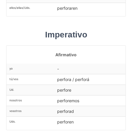
perforaren
ellos/ellas/Uds.
Imperativo
Afirmativo
-
yo
perfora / perforá
tú/vos
perfore
Ud.
perforemos
nosotros
perforad
vosotros
perforen
Uds.