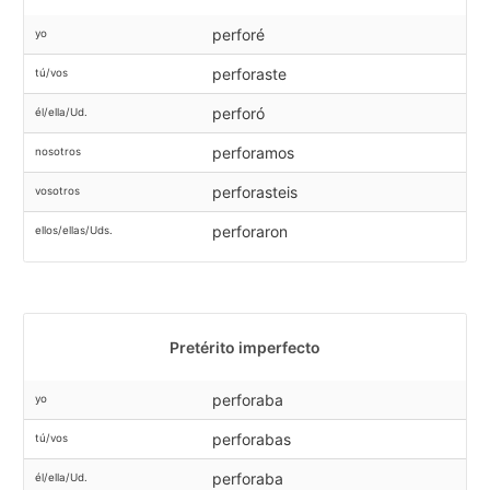
perforé
yo
perforaste
tú/vos
perforó
él/ella/Ud.
perforamos
nosotros
perforasteis
vosotros
perforaron
ellos/ellas/Uds.
Pretérito imperfecto
perforaba
yo
perforabas
tú/vos
perforaba
él/ella/Ud.