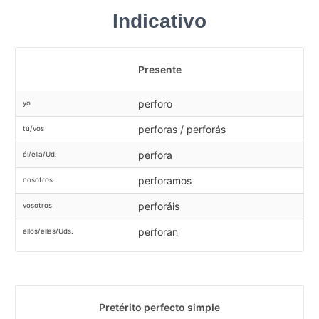
Indicativo
Presente
perforo
yo
perforas / perforás
tú/vos
perfora
él/ella/Ud.
perforamos
nosotros
perforáis
vosotros
perforan
ellos/ellas/Uds.
Pretérito perfecto simple