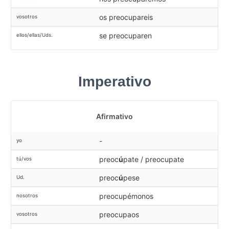
os preocupareis
vosotros
se preocuparen
ellos/ellas/Uds.
Imperativo
Afirmativo
-
yo
preoc
ú
pate / preocupate
tú/vos
preoc
ú
pese
Ud.
preocupémonos
nosotros
preocupaos
vosotros