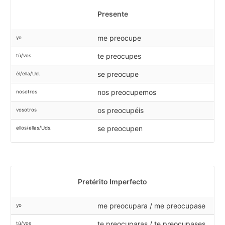
Presente
me preocupe
yo
te preocupes
tú/vos
se preocupe
él/ella/Ud.
nos preocupemos
nosotros
os preocupéis
vosotros
se preocupen
ellos/ellas/Uds.
Pretérito Imperfecto
me preocupara / me preocupase
yo
te preocuparas / te preocupases
tú/vos