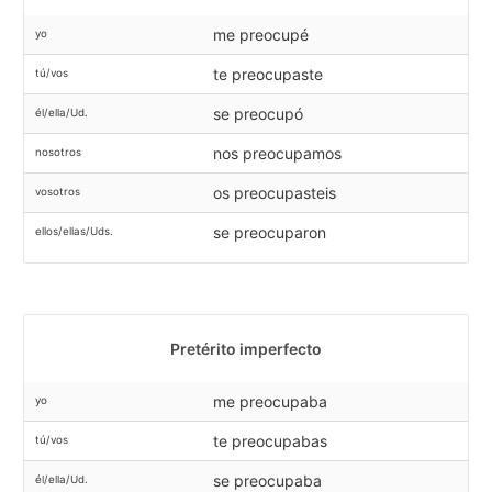
me preocupé
yo
te preocupaste
tú/vos
se preocupó
él/ella/Ud.
nos preocupamos
nosotros
os preocupasteis
vosotros
se preocuparon
ellos/ellas/Uds.
Pretérito imperfecto
me preocupaba
yo
te preocupabas
tú/vos
se preocupaba
él/ella/Ud.