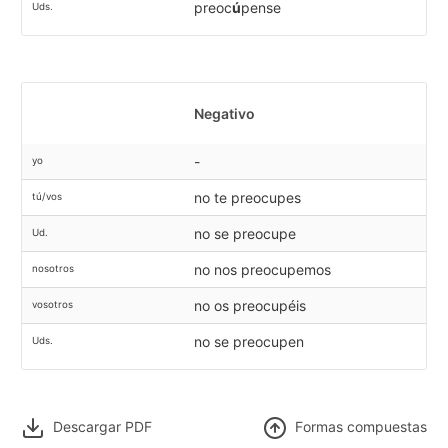
preoc
ú
pense
Uds.
Negativo
-
yo
no te preocupes
tú/vos
no se preocupe
Ud.
no nos preocupemos
nosotros
no os preocupéis
vosotros
no se preocupen
Uds.
Descargar PDF
F
ormas compuestas