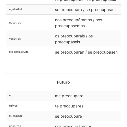
se preocupara / se preocupase
él/ella/Ud.
nos preocupáramos / nos
nosotros
preocupásemos
os preocuparais / os
vosotros
preocupaseis
se preocuparan / se preocupasen
ellos/ellas/Uds.
Futuro
me preocupare
yo
te preocupares
tú/vos
se preocupare
él/ella/Ud.
nos preocupáremos
nosotros