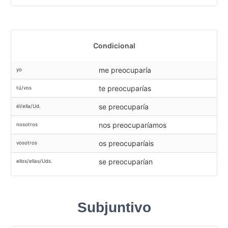
Condicional
me preocuparía
yo
te preocuparías
tú/vos
se preocuparía
él/ella/Ud.
nos preocuparíamos
nosotros
os preocuparíais
vosotros
se preocuparían
ellos/ellas/Uds.
Subjuntivo