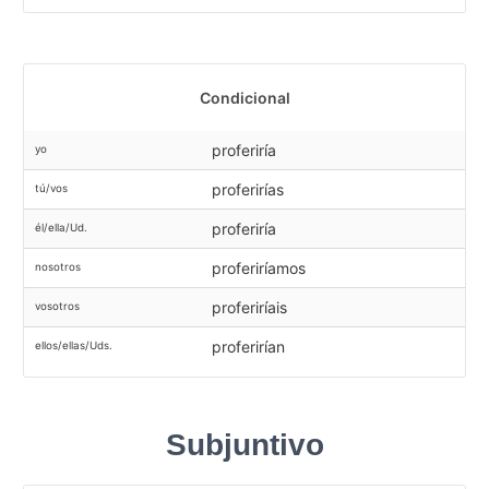
Condicional
proferiría
yo
proferirías
tú/vos
proferiría
él/ella/Ud.
proferiríamos
nosotros
proferiríais
vosotros
proferirían
ellos/ellas/Uds.
Subjuntivo