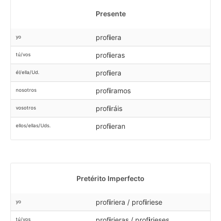
Presente
prof
i
era
yo
prof
i
eras
tú/vos
prof
i
era
él/ella/Ud.
prof
i
ramos
nosotros
prof
i
ráis
vosotros
prof
i
eran
ellos/ellas/Uds.
Pretérito Imperfecto
prof
i
riera / prof
i
riese
yo
prof
i
rieras / prof
i
rieses
tú/vos