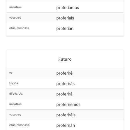
proferíamos
nosotros
proferíais
vosotros
proferían
ellos/ellas/Uds.
Futuro
proferiré
yo
proferirás
tú/vos
proferirá
él/ella/Ud.
proferiremos
nosotros
proferiréis
vosotros
proferirán
ellos/ellas/Uds.