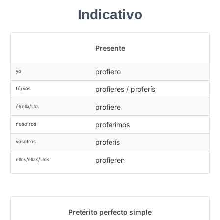
Indicativo
Presente
prof
i
ero
yo
prof
i
eres / proferís
tú/vos
prof
i
ere
él/ella/Ud.
proferimos
nosotros
proferís
vosotros
prof
i
eren
ellos/ellas/Uds.
Pretérito perfecto simple