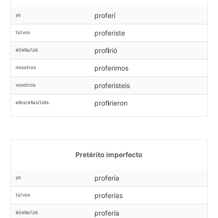
proferí
yo
proferiste
tú/vos
prof
i
rió
él/ella/Ud.
proferimos
nosotros
proferisteis
vosotros
prof
i
rieron
ellos/ellas/Uds.
Pretérito imperfecto
profería
yo
proferías
tú/vos
profería
él/ella/Ud.