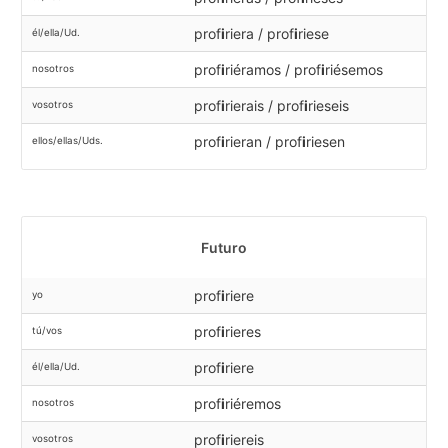
prof
i
riera / prof
i
riese
él/ella/Ud.
prof
i
riéramos / prof
i
riésemos
nosotros
prof
i
rierais / prof
i
rieseis
vosotros
prof
i
rieran / prof
i
riesen
ellos/ellas/Uds.
Futuro
prof
i
riere
yo
prof
i
rieres
tú/vos
prof
i
riere
él/ella/Ud.
prof
i
riéremos
nosotros
prof
i
riereis
vosotros