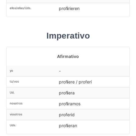
prof
i
rieren
ellos/ellas/Uds.
Imperativo
Afirmativo
-
yo
prof
i
ere / proferí
tú/vos
prof
i
era
Ud.
prof
i
ramos
nosotros
proferid
vosotros
prof
i
eran
Uds.