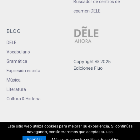
Buscador de centros de
examen DELE
BLOG
DELE
Vocabulario
Gramática
Copyright © 2025
Ediciones Fluo
Expresión escrita
Música
Literatura
Cultura & Historia
Este sitio web utiliza cookies para mejorar su experiencia. Si continúas
navegando, consideraremos que aceptas su uso.
Aceptar
Más sobre nuestra política de cookies