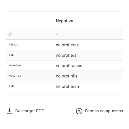
Negativo
-
yo
no prof
i
eras
tú/vos
no prof
i
era
Ud.
no prof
i
ramos
nosotros
no prof
i
ráis
vosotros
no prof
i
eran
Uds.
Descargar PDF
F
ormas compuestas