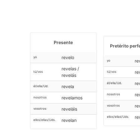
Presente
Pretérito perf
revelo
yo
re
yo
revelas /
re
tú/vos
tú/vos
revelás
re
él/ella/Ud.
revela
él/ella/Ud.
re
nosotros
revelamos
nosotros
re
vosotros
reveláis
vosotros
re
ellos/ellas/Uds.
revelan
ellos/ellas/Uds.