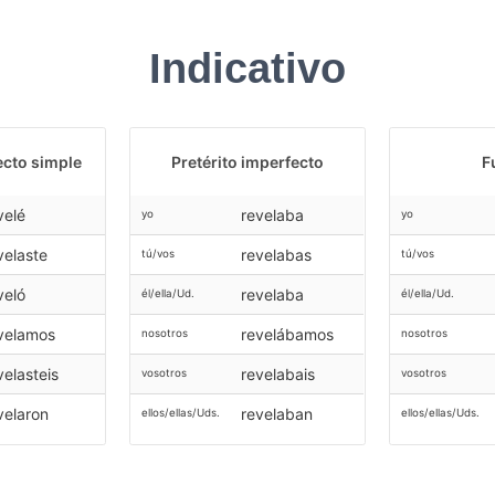
Indicativo
ecto simple
Pretérito imperfecto
F
velé
revelaba
yo
yo
velaste
revelabas
tú/vos
tú/vos
veló
revelaba
él/ella/Ud.
él/ella/Ud.
velamos
revelábamos
nosotros
nosotros
velasteis
revelabais
vosotros
vosotros
velaron
revelaban
ellos/ellas/Uds.
ellos/ellas/Uds.