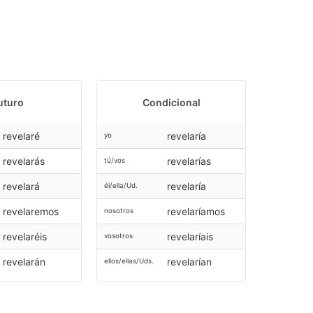
uturo
Condicional
revelaré
revelaría
yo
revelarás
revelarías
tú/vos
revelará
revelaría
él/ella/Ud.
revelaremos
revelaríamos
nosotros
revelaréis
revelaríais
vosotros
revelarán
revelarían
ellos/ellas/Uds.