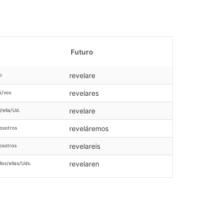
Futuro
revelare
o
revelares
ú/vos
revelare
l/ella/Ud.
reveláremos
osotros
revelareis
osotros
revelaren
llos/ellas/Uds.