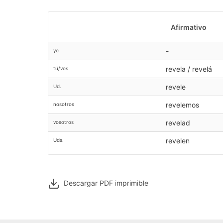
Afirmativo
-
yo
revela / revelá
tú/vos
revele
Ud.
revelemos
nosotros
revelad
vosotros
revelen
Uds.
Descargar PDF
imprimible