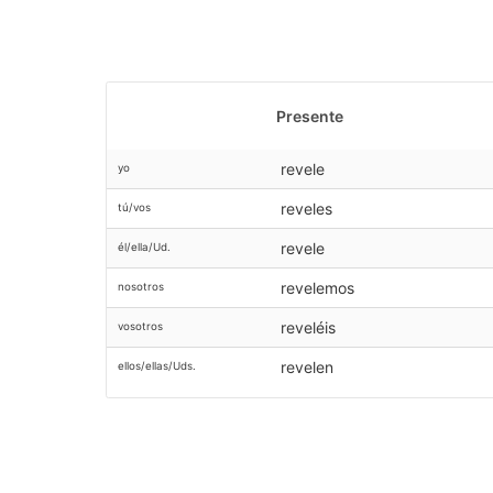
Presente
revele
yo
reveles
tú/vos
revele
él/ella/Ud.
revelemos
nosotros
reveléis
vosotros
revelen
ellos/ellas/Uds.