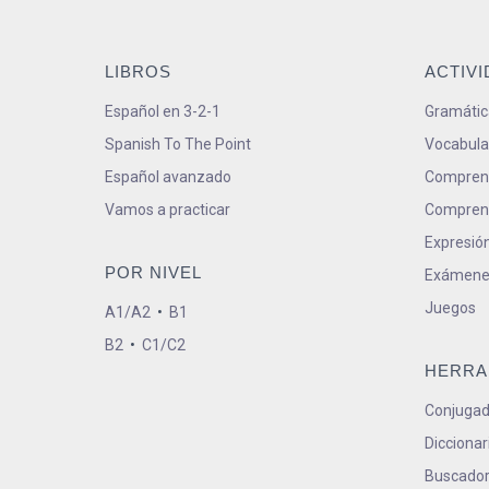
LIBROS
ACTIV
Español en 3-2-1
Gramátic
Spanish To The Point
Vocabula
Español avanzado
Comprens
Vamos a practicar
Comprens
Expresión
POR NIVEL
Exámene
Juegos
A1/A2
•
B1
B2
•
C1/C2
HERRA
Conjugad
Diccionar
Buscador