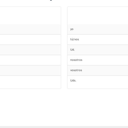
yo
tú/vos
Ud.
nosotros
vosotros
Uds.