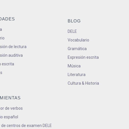
IDADES
BLOG
a
DELE
rio
Vocabulario
ión de lectura
Gramática
ión auditiva
Expresión escrita
 escrita
Música
s
Literatura
Cultura & Historia
MIENTAS
or de verbos
io español
 de centros de examen DELE