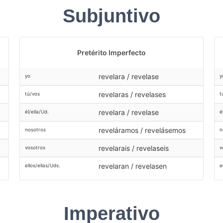
Subjuntivo
Pretérito Imperfecto
revelara / revelase
yo
y
revelaras / revelases
tú/vos
t
revelara / revelase
él/ella/Ud.
é
reveláramos / revelásemos
nosotros
n
revelarais / revelaseis
vosotros
v
revelaran / revelasen
ellos/ellas/Uds.
e
Imperativo