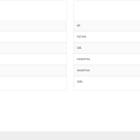
yo
tú/vos
Ud.
nosotros
vosotros
Uds.