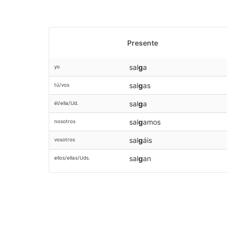
Presente
sal
g
a
yo
sal
g
as
tú/vos
sal
g
a
él/ella/Ud.
sal
g
amos
nosotros
sal
g
áis
vosotros
sal
g
an
ellos/ellas/Uds.