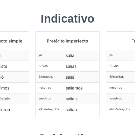
Indicativo
ecto simple
Pretérito imperfecto
F
í
salía
yo
yo
liste
salías
tú/vos
tú/vos
lió
salía
él/ella/Ud.
él/ella/Ud.
limos
salíamos
nosotros
nosotros
listeis
salíais
vosotros
vosotros
lieron
salían
ellos/ellas/Uds.
ellos/ellas/Uds.