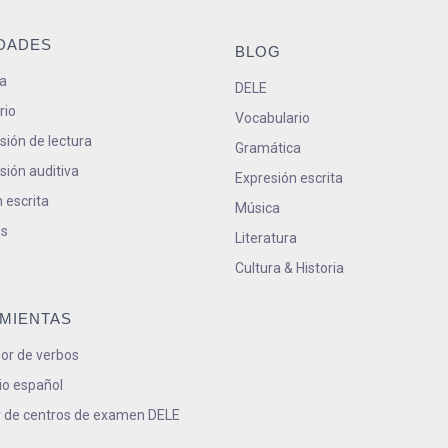
IDADES
BLOG
a
DELE
rio
Vocabulario
ión de lectura
Gramática
ión auditiva
Expresión escrita
 escrita
Música
s
Literatura
Cultura & Historia
MIENTAS
or de verbos
io español
 de centros de examen DELE