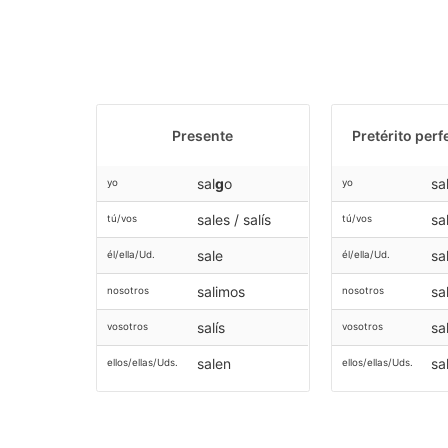
Presente
Pretérito perf
sal
g
o
sal
yo
yo
sales / salís
sa
tú/vos
tú/vos
sale
sa
él/ella/Ud.
él/ella/Ud.
salimos
sa
nosotros
nosotros
salís
sa
vosotros
vosotros
salen
sa
ellos/ellas/Uds.
ellos/ellas/Uds.