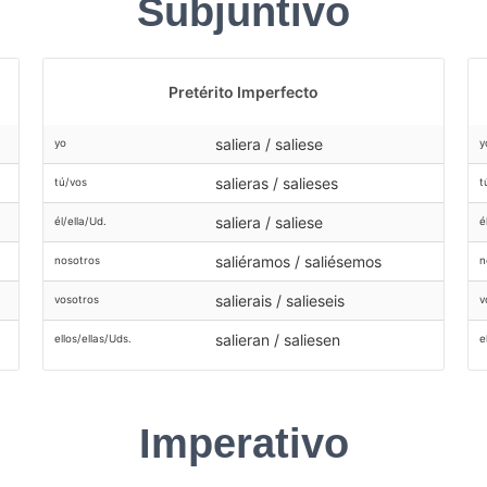
Subjuntivo
Pretérito Imperfecto
saliera / saliese
yo
y
salieras / salieses
tú/vos
t
saliera / saliese
él/ella/Ud.
é
saliéramos / saliésemos
nosotros
n
salierais / salieseis
vosotros
v
salieran / saliesen
ellos/ellas/Uds.
e
Imperativo