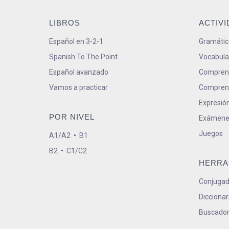
LIBROS
ACTIV
Español en 3-2-1
Gramátic
Spanish To The Point
Vocabula
Español avanzado
Comprens
Vamos a practicar
Comprens
Expresión
POR NIVEL
Exámene
Juegos
A1/A2
•
B1
B2
•
C1/C2
HERRA
Conjugad
Diccionar
Buscador