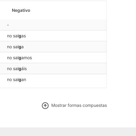
Negativo
-
no sal
g
as
no sal
g
a
no sal
g
amos
no sal
g
áis
no sal
g
an
Mostrar f
ormas compuestas