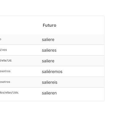
Futuro
saliere
o
salieres
ú/vos
saliere
l/ella/Ud.
saliéremos
osotros
saliereis
osotros
salieren
llos/ellas/Uds.