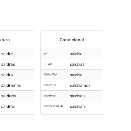
uturo
Condicional
sal
d
ré
sal
d
ría
yo
sal
d
rás
sal
d
rías
tú/vos
sal
d
rá
sal
d
ría
él/ella/Ud.
sal
d
remos
sal
d
ríamos
nosotros
sal
d
réis
sal
d
ríais
vosotros
sal
d
rán
sal
d
rían
ellos/ellas/Uds.