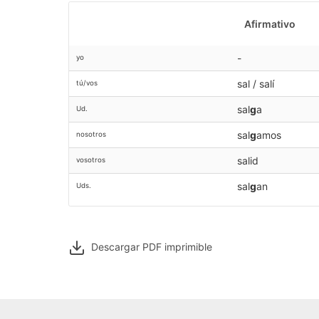
Afirmativo
-
yo
sal / salí
tú/vos
sal
g
a
Ud.
sal
g
amos
nosotros
salid
vosotros
sal
g
an
Uds.
Descargar PDF
imprimible