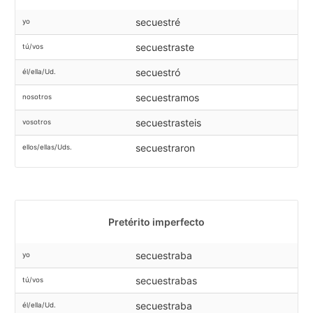
secuestré
yo
secuestraste
tú/vos
secuestró
él/ella/Ud.
secuestramos
nosotros
secuestrasteis
vosotros
secuestraron
ellos/ellas/Uds.
Pretérito imperfecto
secuestraba
yo
secuestrabas
tú/vos
secuestraba
él/ella/Ud.