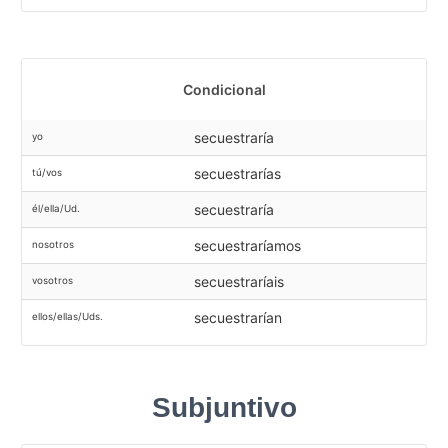
Condicional
secuestraría
yo
secuestrarías
tú/vos
secuestraría
él/ella/Ud.
secuestraríamos
nosotros
secuestraríais
vosotros
secuestrarían
ellos/ellas/Uds.
Subjuntivo