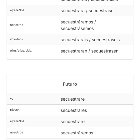
secuestrara / secuestrase
él/ella/Ud.
secuestráramos /
nosotros
secuestrásemos
secuestrarais / secuestraseis
vosotros
secuestraran / secuestrasen
ellos/ellas/Uds.
Futuro
secuestrare
yo
secuestrares
tú/vos
secuestrare
él/ella/Ud.
secuestráremos
nosotros