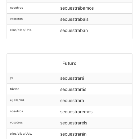
secuestrábamos
nosotros
secuestrabais
vosotros
secuestraban
ellos/ellas/Uds.
Futuro
secuestraré
yo
secuestrarás
tú/vos
secuestrará
él/ella/Ud.
secuestraremos
nosotros
secuestraréis
vosotros
secuestrarán
ellos/ellas/Uds.