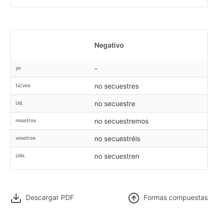
Negativo
-
yo
no secuestres
tú/vos
no secuestre
Ud.
no secuestremos
nosotros
no secuestréis
vosotros
no secuestren
Uds.
Descargar PDF
F
ormas compuestas