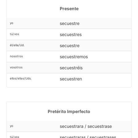
Presente
secuestre
yo
secuestres
tú/vos
secuestre
él/ella/Ud.
secuestremos
nosotros
secuestréis
vosotros
secuestren
ellos/ellas/Uds.
Pretérito Imperfecto
secuestrara / secuestrase
yo
secuestraras / secuestrases
tú/vos