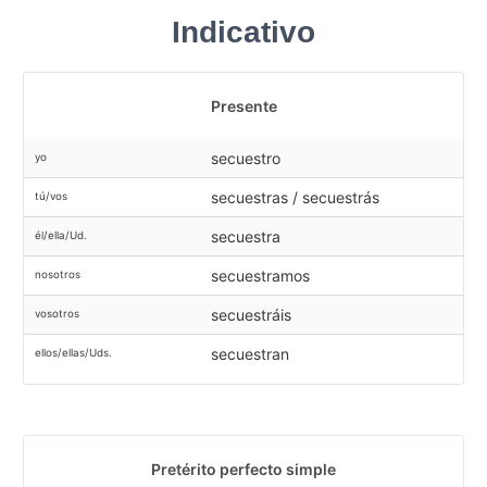
Indicativo
Presente
secuestro
yo
secuestras / secuestrás
tú/vos
secuestra
él/ella/Ud.
secuestramos
nosotros
secuestráis
vosotros
secuestran
ellos/ellas/Uds.
Pretérito perfecto simple